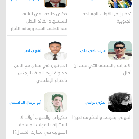
ذكرى خالدة.. في الثالثة
تحذير إلى القوات المسلحة
لاستشهاد القائد البطل
الجنوبية
عبداللطيف السيد ورفاقه الأبرار
عارف ناجي علي
نشوان نصر
الامارات والحقيقة التي يجب ان
الحوثيون في سباق مع الزمن
تُقال
محاولة لربط الملف اليمني
بالصراع الإقليمي
ذكرى عراسي
أبو مرسال الدهمسي
الحوثي يضرب… والحكومة تدين!
مكيراس والجنوب أولاً... لا
لاستنزاف القوات المسلحة
الجنوبية في معارك الشمال؟!