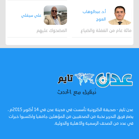
أ.د. عبدالوهاب
علي سيقلي
العوج
المضحوك عليهم
مائة عام من الغفلة والضياع
عدن تايم - صحيفة الكترونية تأسست في مدينة عدن في 14 أكتوبر 2015م ،
يضم فريق التحرير نخبة من الصحفيين من المؤهلين جامعيا واكتسبوا خبرات
في عدد من الصحف الرسمية والاهلية والدولية.