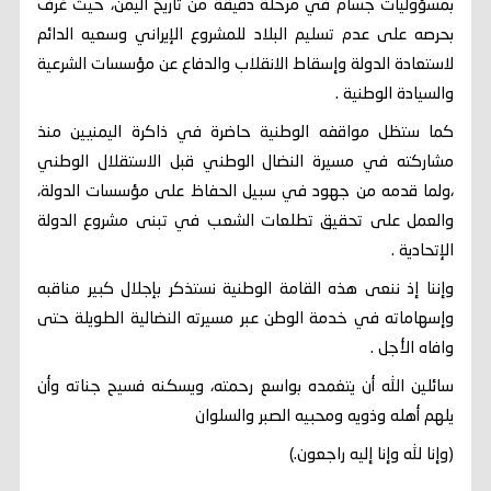
بمسؤوليات جسام في مرحلة دقيقة من تاريخ اليمن، حيث عُرف
بحرصه على عدم تسليم البلاد للمشروع الإيراني وسعيه الدائم
لاستعادة الدولة وإسقاط الانقلاب والدفاع عن مؤسسات الشرعية
والسيادة الوطنية .
كما ستظل مواقفه الوطنية حاضرة في ذاكرة اليمنيين منذ
مشاركته في مسيرة النضال الوطني قبل الاستقلال الوطني
،ولما قدمه من جهود في سبيل الحفاظ على مؤسسات الدولة،
والعمل على تحقيق تطلعات الشعب في تبنى مشروع الدولة
الإتحادية .
وإننا إذ ننعى هذه القامة الوطنية نستذكر بإجلال كبير مناقبه
وإسهاماته في خدمة الوطن عبر مسيرته النضالية الطويلة حتى
وافاه الأجل .
سائلين الله أن يتغمده بواسع رحمته، ويسكنه فسيح جناته وأن
يلهم أهله وذويه ومحبيه الصبر والسلوان
(وإنا لله وإنا إليه راجعون.)