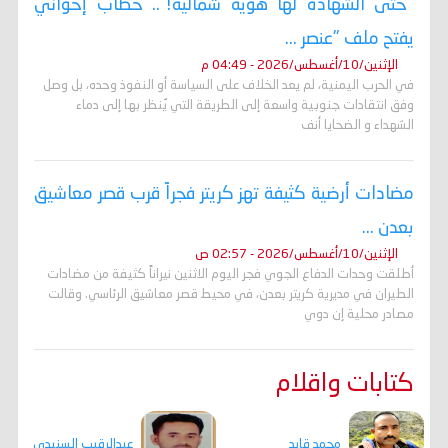
"حتى الشهادة لها هوية شمالية!".. خطاب إخواني
يفتح ملف "عنصر ...
الإثنين/10/أغسطس/2026 - 04:49 م
في الحرب اليمنية، لم يعد الخلاف على السياسة أو النفوذ وحده، بل وصل
وفق انتقادات جنوبية واسعة إلى الطريقة التي يُنظر بها إلى دماء
الشهداء و الضحايا أنف
مضادات أرضية كثيفة تهز كريتر فجراً قرب قصر معاشيق
بعدن ...
الإثنين/10/أغسطس/2026 - 02:57 ص
أطلقت وحدات الدفاع الجوي فجر اليوم الاثنين نيراناً كثيفة من مضادات
الطيران في مديرية كريتر بعدن، في محيط قصر معاشيق الرئاسي. وقالت
مصادر محلية إن دوي
كتابات واقلام
عبدالرقيب السنيدي
محمد قايد