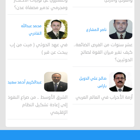
وتتسترون عن لوبيات الاحتكار
والعرض والارض
ومجرمي تدمير مصفاة عدن؟
محمد عبدالله
ناصر المشارع
القادري
عشر سنوات من الفرص الضائعة..
في عهد الحوثي ( ميت من إب
كيف تغير ميزان القوة لصالح
يبحث عن قبر )
الحوثيين؟
صالح علي الدويل
عبدالكريم أحمد سعيد
باراس
أزمة الأحزاب في العالم العربي
الشرق الأوسط .. من صراع النفوذ
إلى إعادة تشكيل النظام
الإقليمي