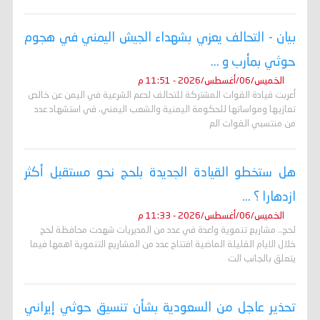
بيان - التحالف يعزي بشهداء الجيش اليمني في هجوم
حوثي بمأرب و ...
الخميس/06/أغسطس/2026 - 11:51 م
أعربت قيادة القوات المشتركة للتحالف لدعم الشرعية في اليمن عن خالص
تعازيها ومواساتها للحكومة اليمنية والشعب اليمني، في استشهاد عدد
من منتسبي القوات الم
هل ستخطو القيادة الجديدة بلحج نحو مستقبل أكثر
ازدهارا ؟ ...
الخميس/06/أغسطس/2026 - 11:33 م
لحج.. مشاريع تنموية واعدة في عدد من المديريات شهدت محافظة لحج
خلال الايام القليلة الماضية افتتاح عدد من المشاريع التنموية اهمها فيما
يتعلق بالجانب الت
تحذير عاجل من السعودية بشأن تنسيق حوثي إيراني