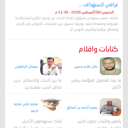
عراقي لاستهداف ...
الخميس/06/أغسطس/2026 - 11:30 م
كشف مصدر سعودي مسؤول لقناة الحدث عن وجود تقارير استخباراتية
موثوقة ومتعددة تفيد بوجود تنسيق بين مليشيات الحوثي في اليمن
وفصائل عراقية والحرس الثوري ال
كتابات واقلام
بلال غلام حسين
سعدان اليافعي
ما بعد الفصول المؤلمة..يبقى
ما بين الثبات والانبطاح.. حين
الأمل
تخاض الحرب بعقيدتين
محمد علي محمد
سعيد أحمد بن اسحاق
احمد
لماذا تستهدفون الأخيار،
بالنفير والثبات نصون الدين