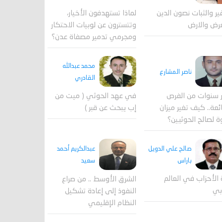
لماذا تستهدفون الأخيار،
فير والثبات نصون الدين
وتتسترون عن لوبيات الاحتكار
رض والارض
ومجرمي تدمير مصفاة عدن؟
محمد عبدالله
ناصر المشارع
القادري
 سنوات من الفرص
في عهد الحوثي ( ميت من
ئعة.. كيف تغير ميزان
إب يبحث عن قبر )
ة لصالح الحوثيين؟
صالح علي الدويل
عبدالكريم أحمد
باراس
سعيد
 الأحزاب في العالم
الشرق الأوسط .. من صراع
بي
النفوذ إلى إعادة تشكيل
النظام الإقليمي