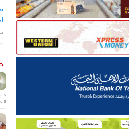
تح
إي
كش
اس
ال
كت
ما ب
الأم