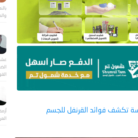
بالن
والع
عشر
الضا
القو
راسة تكشف فوائد القرنفل للجسم
أزمة
العر