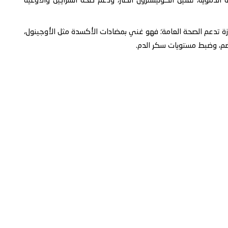
لدموية، تقليل الكوليسترول الضار، ودعم صحة الشرايين والأوعية
تازة تدعم الصحة العامة؛ فهو غني بمضادات الأكسدة مثل الأوجينول،
ضم، وضبط مستويات سكر الدم.