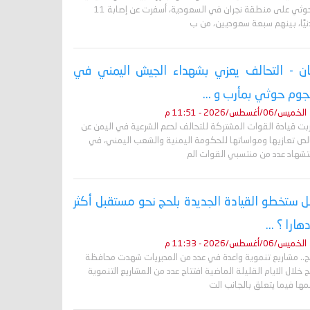
الحوثي على منطقة نجران في السعودية، أسفرت عن إصابة 11
نيًا، بينهم سبعة سعوديين، من ب
ان - التحالف يعزي بشهداء الجيش اليمني في
وم حوثي بمأرب و ...
الخميس/06/أغسطس/2026 - 11:51 م
ربت قيادة القوات المشتركة للتحالف لدعم الشرعية في اليمن عن
لص تعازيها ومواساتها للحكومة اليمنية والشعب اليمني، في
تشهاد عدد من منتسبي القوات الم
 ستخطو القيادة الجديدة بلحج نحو مستقبل أكثر
دهارا ؟ ...
الخميس/06/أغسطس/2026 - 11:33 م
ج.. مشاريع تنموية واعدة في عدد من المديريات شهدت محافظة
 خلال الايام القليلة الماضية افتتاح عدد من المشاريع التنموية
ها فيما يتعلق بالجانب الت