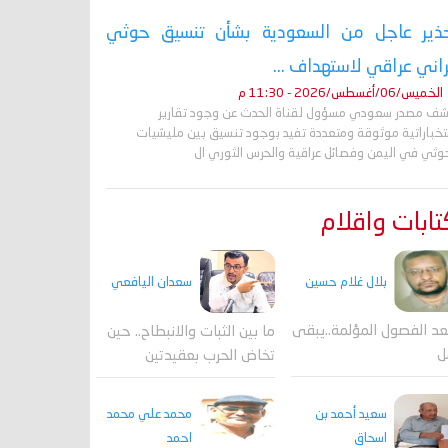
ذير عاجل من السعودية بشأن تنسيق حوثي
راني عراقي لاستهداف ...
الخميس/06/أغسطس/2026 - 11:30 م
ف مصدر سعودي مسؤول لقناة الحدث عن وجود تقارير
تخباراتية موثوقة ومتعددة تفيد بوجود تنسيق بين مليشيات
حوثي في اليمن وفصائل عراقية والحرس الثوري ال
ابات واقلام
بلال غلام حسين
سعدان اليافعي
عد الفصول المؤلمة..يبقى
ما بين الثبات والانبطاح.. حين
ل
تخاض الحرب بعقيدتين
محمد علي محمد
سعيد أحمد بن
احمد
اسحاق