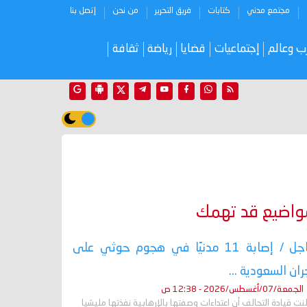
مجتمع مدني
كتابات
فريق التحرير
من نحن
إتصل بنا
ب وعالم
إجتماعيات
قضايا
رياضة
ثقافة
واضيع قد تهمك
عاجل / إصابة 11 مدنيًا في هجوم حوثي على
ران السعودية ...
الجمعة/07/أغسطس/2026 - 12:38 ص
نت قيادة التحالف أن اعتداءات وصفتها بالإرهابية نفذتها مليشيا