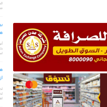
مد
بي
هج
أع
خا
اس
هل
از
لح
لحج
اهم