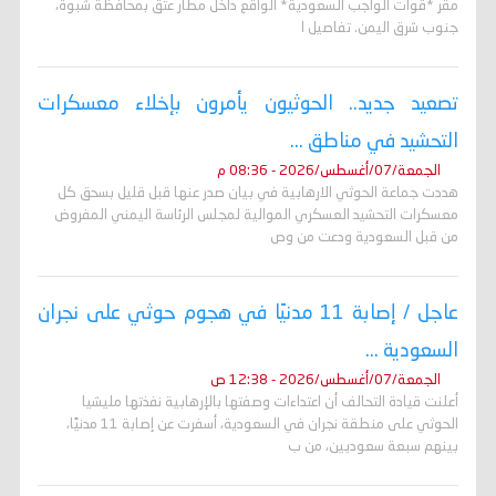
مقر *قوات الواجب السعودية* الواقع داخل مطار عتق بمحافظة شبوة،
جنوب شرق اليمن. تفاصيل ا
تصعيد جديد.. الحوثيون يأمرون بإخلاء معسكرات
التحشيد في مناطق ...
الجمعة/07/أغسطس/2026 - 08:36 م
هددت جماعة الحوثي الارهابية في بيان صدر عنها قبل قليل بسحق كل
معسكرات التحشيد العسكري الموالية لمجلس الرئاسة اليمني المفروض
من قبل السعودية ودعت من وص
عاجل / إصابة 11 مدنيًا في هجوم حوثي على نجران
السعودية ...
الجمعة/07/أغسطس/2026 - 12:38 ص
أعلنت قيادة التحالف أن اعتداءات وصفتها بالإرهابية نفذتها مليشيا
الحوثي على منطقة نجران في السعودية، أسفرت عن إصابة 11 مدنيًا،
بينهم سبعة سعوديين، من ب