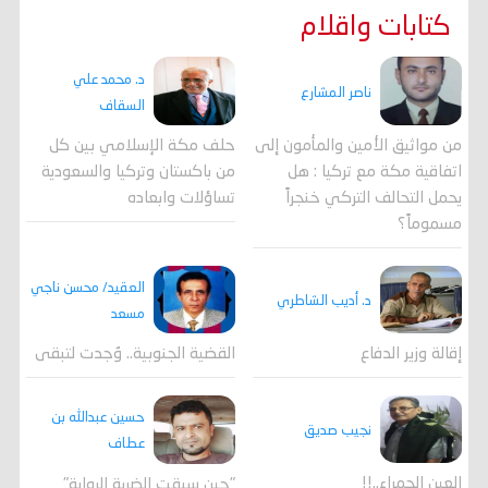
كتابات واقلام
د. محمد علي
ناصر المشارع
السقاف
من مواثيق الأمين والمأمون إلى
حلف مكة الإسلامي بين كل
اتفاقية مكة مع تركيا : هل
من باكستان وتركيا والسعودية
يحمل التحالف التركي خنجراً
تساؤلات وابعاده
مسموماً؟
العقيد/ محسن ناجي
د. أديب الشاطري
مسعد
القضية الجنوبية.. وُجدت لتبقى
إقالة وزير الدفاع
حسين عبدالله بن
نجيب صديق
عطاف
العين الحمراء..!!
"حين سبقت الضربة الرواية"