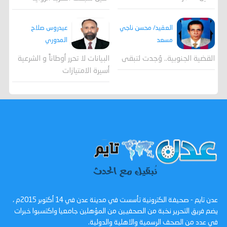
العقيد/ محسن ناجي
عيدروس صلاح
مسعد
المدوري
القضية الجنوبية.. وُجدت لتبقى
البيانات لا تحرر أوطاناً و الشرعية
أسيرة الامتيازات
عدن تايم - صحيفة الكترونية تأسست في مدينة عدن في 14 أكتوبر 2015م ،
يضم فريق التحرير نخبة من الصحفيين من المؤهلين جامعيا واكتسبوا خبرات
في عدد من الصحف الرسمية والاهلية والدولية.