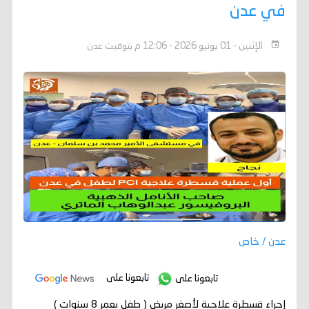
في عدن
الإثنين - 01 يونيو 2026 - 12:06 م بتوقيت عدن
عدن / خاص
تابعونا على
تابعونا على
إجراء قسطرة علاجية لأصغر مريض ( طفل بعمر 8 سنوات )