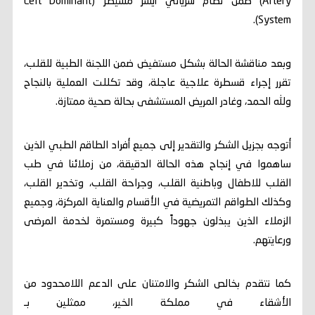
Artery) ضمن نظام شرياني أيسر مسيطر (Left Dominant
System).
وبعد مناقشة الحالة بشكل مستفيض ضمن اللجنة الطبية للقلب،
تقرر إجراء قسطرة علاجية عاجلة، وقد تكللت العملية بالنجاح
ولله الحمد، وغادر المريض المستشفى بحالة صحية ممتازة.
أتوجه بجزيل الشكر والتقدير إلى جميع أفراد الطاقم الطبي الذين
ساهموا في إنجاح هذه الحالة الدقيقة، من زملائنا في طب
القلب للاطفال وباطنية القلب، وجراحة القلب، وتخدير القلب،
وكذلك الطواقم التمريضية في الأقسام والعناية المركزة، وجميع
الزملاء الذين يبذلون جهوداً كبيرة ومستمرة لخدمة المرضى
ورعايتهم.
كما نتقدم بخالص الشكر والامتنان على الدعم اللامحدود من
الأشقاء في مملكة الخير، ممثلين بـ