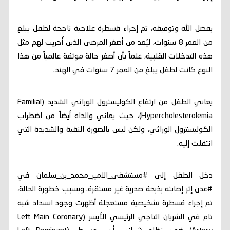
بفضل الله وتوفيقه، تم إجراء قسطرة علاجية ناجحة لطفل يبلغ
من العمر 8 سنوات، ليُعد من أصغر المرضى الذين أُجريت لهم مثل
هذه التدخلات القلبية، علماً بأن أصغر حالة موثقة عالمياً من هذا
النوع كانت لطفل يبلغ من العمر 7 سنوات في الهند.
يعاني الطفل من ارتفاع الكوليسترول الوراثي الشديد (Familial
Hypercholesterolemia)، حيث يعاني والداه أيضاً من اضطراب
الكوليسترول الوراثي، ولكن ليس بالصورة النقية والشديدة التي
انتقلت إليه.
دخل الطفل إلى #مستشفى_الامير_محمد_بن_سلمان في
#عدن إثر إصابته بذبحة صدرية غير مستقرة. وبسبب خطورة الحالة،
تم إجراء قسطرة تشخيصية مستعجلة أظهرت وجود انسداد شبه
تام في الشريان التاجي الرئيسي الأيسر (Left Main Coronary