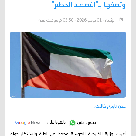
وتصفها بـ"التصعيد الخطير"
الإثنين - 01 يونيو 2026 - 02:58 م بتوقيت عدن
عدن تايم/وكالات.
تابعونا على
تابعونا على
أعربت وزارة الخارجية الكويتية مجددا عن إدانة واستنكار دولة