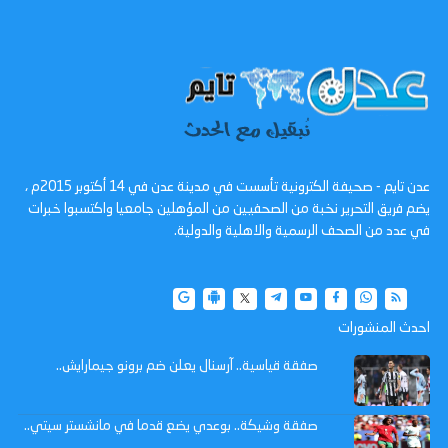
عدن تايم - صحيفة الكترونية تأسست في مدينة عدن في 14 أكتوبر 2015م ،
يضم فريق التحرير نخبة من الصحفيين من المؤهلين جامعيا واكتسبوا خبرات
في عدد من الصحف الرسمية والاهلية والدولية.
احدث المنشورات
صفقة قياسية.. آرسنال يعلن ضم برونو جيمارايش..
صفقة وشيكة.. بوعدي يضع قدما في مانشستر سيتي..