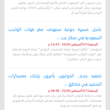
بيان منسوب إلى المبعوث الخاص للأمم المتحدة إلى اليمن، هانس
غروندبرغ، بشأن الوضع في اليمن عمّان، 7 آبأغسطس 2026- يواجه اليمن
اليوم خطراً متزايداً من ال
عاجل: مسيرة حوثية تستهدف مقر قوات الواجب
السعودية في مطار عت ...
الجمعة/07/أغسطس/2026 - 10:43 م
استهدفت *طائرة مسيرة تابعة لمليشيات الحوثي*، مساء اليوم الجمعة،
مقر *قوات الواجب السعودية* الواقع داخل مطار عتق بمحافظة شبوة،
جنوب شرق اليمن. تفاصيل ا
تصعيد جديد.. الحوثيون يأمرون بإخلاء معسكرات
التحشيد في مناطق ...
الجمعة/07/أغسطس/2026 - 08:36 م
هددت جماعة الحوثي الارهابية في بيان صدر عنها قبل قليل بسحق كل
معسكرات التحشيد العسكري الموالية لمجلس الرئاسة اليمني المفروض
من قبل السعودية ودعت من وص