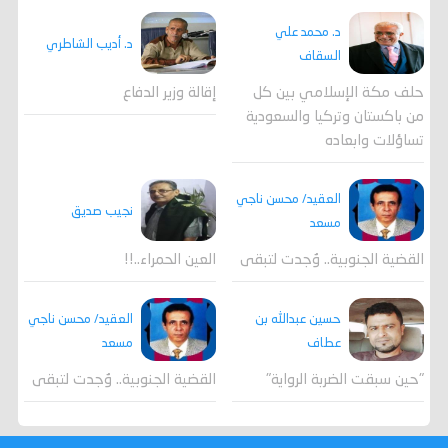
د. محمد علي
د. أديب الشاطري
السقاف
حلف مكة الإسلامي بين كل
إقالة وزير الدفاع
من باكستان وتركيا والسعودية
تساؤلات وابعاده
العقيد/ محسن ناجي
نجيب صديق
مسعد
القضية الجنوبية.. وُجدت لتبقى
العين الحمراء..!!
العقيد/ محسن ناجي
حسين عبدالله بن
مسعد
عطاف
القضية الجنوبية.. وُجدت لتبقى
"حين سبقت الضربة الرواية"