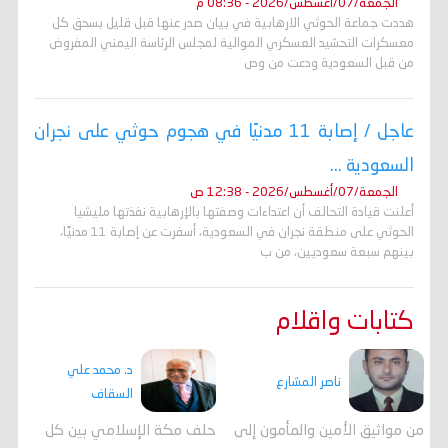
الجمعة/07/أغسطس/2026 - 08:36 م
هددت جماعة الحوثي الارهابية في بيان صدر عنها قبل قليل بسحق كل
معسكرات التحشيد العسكري الموالية لمجلس الرئاسة اليمني المفروض
من قبل السعودية ودعت من وص
عاجل / إصابة 11 مدنيًا في هجوم حوثي على نجران
السعودية ...
الجمعة/07/أغسطس/2026 - 12:38 ص
أعلنت قيادة التحالف أن اعتداءات وصفتها بالإرهابية نفذتها مليشيا
الحوثي على منطقة نجران في السعودية، أسفرت عن إصابة 11 مدنيًا،
بينهم سبعة سعوديين، من ب
كتابات واقلام
د. محمد علي
ناصر المشارع
السقاف
من مواثيق الأمين والمأمون إلى
حلف مكة الإسلامي بين كل