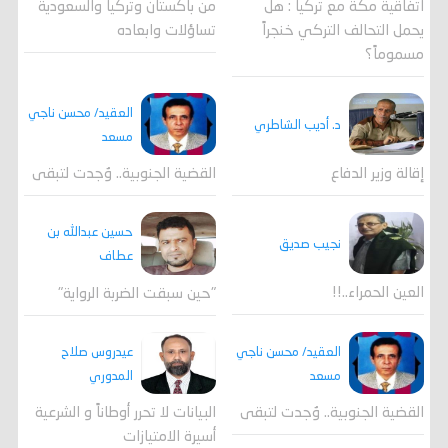
اتفاقية مكة مع تركيا : هل
من باكستان وتركيا والسعودية
يحمل التحالف التركي خنجراً
تساؤلات وابعاده
مسموماً؟
العقيد/ محسن ناجي
د. أديب الشاطري
مسعد
القضية الجنوبية.. وُجدت لتبقى
إقالة وزير الدفاع
حسين عبدالله بن
نجيب صديق
عطاف
العين الحمراء..!!
"حين سبقت الضربة الرواية"
العقيد/ محسن ناجي
عيدروس صلاح
مسعد
المدوري
القضية الجنوبية.. وُجدت لتبقى
البيانات لا تحرر أوطاناً و الشرعية
أسيرة الامتيازات