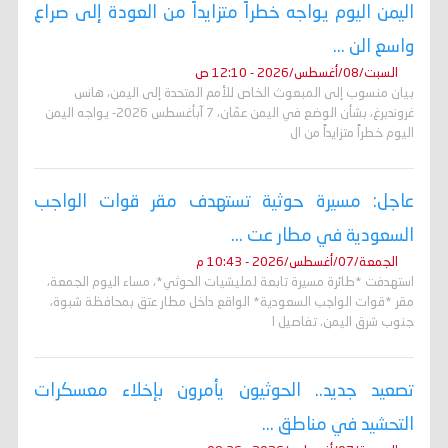
اليمن اليوم يواجه خطراً متزايداً من العودة إلى صراع
واسع الن ...
السبت/08/أغسطس/2026 - 12:10 ص
بيان منسوب إلى المبعوث الخاص للأمم المتحدة إلى اليمن، هانس
غروندبرغ، بشأن الوضع في اليمن عمّان، 7 آبأغسطس 2026- يواجه اليمن
اليوم خطراً متزايداً من ال
عاجل: مسيرة حوثية تستهدف مقر قوات الواجب
السعودية في مطار عت ...
الجمعة/07/أغسطس/2026 - 10:43 م
استهدفت *طائرة مسيرة تابعة لمليشيات الحوثي*، مساء اليوم الجمعة،
مقر *قوات الواجب السعودية* الواقع داخل مطار عتق بمحافظة شبوة،
جنوب شرق اليمن. تفاصيل ا
تصعيد جديد.. الحوثيون يأمرون بإخلاء معسكرات
التحشيد في مناطق ...