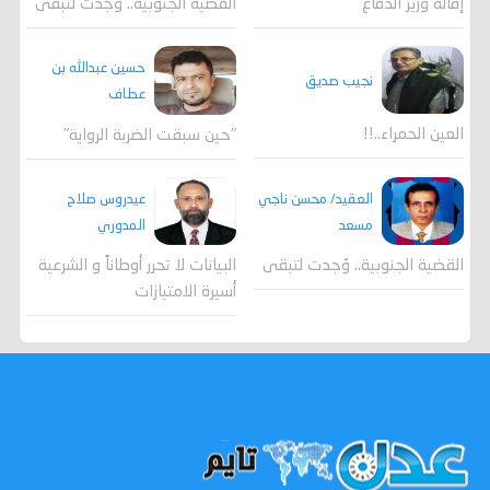
القضية الجنوبية.. وُجدت لتبقى
إقالة وزير الدفاع
حسين عبدالله بن
نجيب صديق
عطاف
العين الحمراء..!!
"حين سبقت الضربة الرواية"
العقيد/ محسن ناجي
عيدروس صلاح
مسعد
المدوري
القضية الجنوبية.. وُجدت لتبقى
البيانات لا تحرر أوطاناً و الشرعية
أسيرة الامتيازات