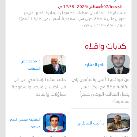
الجمعة/07/أغسطس/2026 - 12:38 ص
أعلنت قيادة التحالف أن اعتداءات وصفتها بالإرهابية نفذتها مليشيا
الحوثي على منطقة نجران في السعودية، أسفرت عن إصابة 11 مدنيًا،
بينهم سبعة سعوديين، من ب
كتابات واقلام
د. محمد علي
ناصر المشارع
السقاف
من مواثيق الأمين والمأمون إلى
حلف مكة الإسلامي بين كل
اتفاقية مكة مع تركيا : هل
من باكستان وتركيا والسعودية
يحمل التحالف التركي خنجراً
تساؤلات وابعاده
مسموماً؟
العقيد/ محسن ناجي
د. أديب الشاطري
مسعد