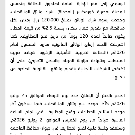
الرسمي إلى مقر الإدارة العامة لصندوق النظافة وتحسين
المدينة بمديرية خورمكسر (المجدلة) لشراء وثائق المناقصات،
وحددت رسوم شراء الوثائق بمبلغ 120,000 ريال يمني لكل
مناقصة، مع تقديم ضمان بنكي بنسبة 2.5% من قيمة العطاء
يكون صالحاً لمدة 120 يوماً من تاريخ فتح المظاريف. كما
اشترطت اللجنة إرفاق الوثائق القانونية سارية المفعول لعام
2026م (البطاقة الضريبية، التأمينية، الزكوية، شهادة ضريبة
المبيعات، وشهادة مزاولة المهنة والسجل التجاري)، على أن
يُكتفى للشركات الأجنبية بتقديم وثائقها القانونية الصادرة من
بلدانها.
الجدير بالذكر أن الإعلان حدد يوم الأربعاء الموافق 25 يونيو
2026م كآخر موعد لبيع وثائق المناقصات، فيما سيكون آخر
موعد لاستلام العطاءات وفتح المظاريف في تمام الساعة
العاشرة صباحاً من يوم الخميس الموافق 2 يوليو 2026م.
وستُعقد جلسة علنية لفتح المظاريف في ديوان محافظ العاصمة