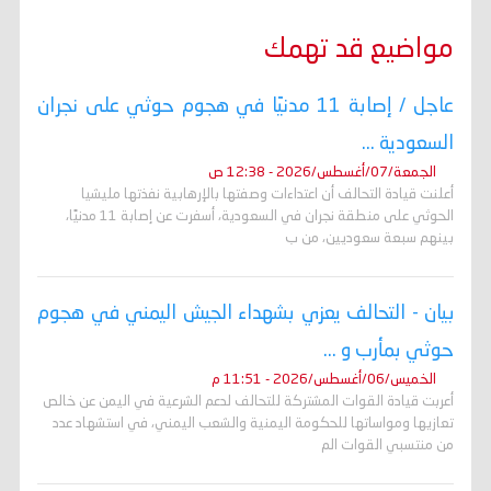
مواضيع قد تهمك
عاجل / إصابة 11 مدنيًا في هجوم حوثي على نجران
السعودية ...
الجمعة/07/أغسطس/2026 - 12:38 ص
أعلنت قيادة التحالف أن اعتداءات وصفتها بالإرهابية نفذتها مليشيا
الحوثي على منطقة نجران في السعودية، أسفرت عن إصابة 11 مدنيًا،
بينهم سبعة سعوديين، من ب
بيان - التحالف يعزي بشهداء الجيش اليمني في هجوم
حوثي بمأرب و ...
الخميس/06/أغسطس/2026 - 11:51 م
أعربت قيادة القوات المشتركة للتحالف لدعم الشرعية في اليمن عن خالص
تعازيها ومواساتها للحكومة اليمنية والشعب اليمني، في استشهاد عدد
من منتسبي القوات الم