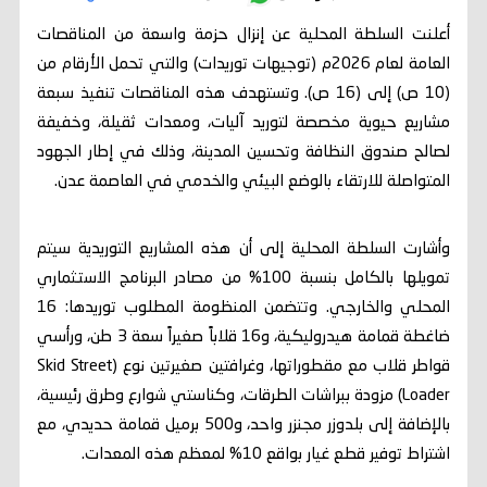
أعلنت السلطة المحلية عن إنزال حزمة واسعة من المناقصات
العامة لعام 2026م (توجيهات توريدات) والتي تحمل الأرقام من
(10 ص) إلى (16 ص). وتستهدف هذه المناقصات تنفيذ سبعة
مشاريع حيوية مخصصة لتوريد آليات، ومعدات ثقيلة، وخفيفة
لصالح صندوق النظافة وتحسين المدينة، وذلك في إطار الجهود
المتواصلة للارتقاء بالوضع البيئي والخدمي في العاصمة عدن.
وأشارت السلطة المحلية إلى أن هذه المشاريع التوريدية سيتم
تمويلها بالكامل بنسبة 100% من مصادر البرنامج الاستثماري
المحلي والخارجي. وتتضمن المنظومة المطلوب توريدها: 16
ضاغطة قمامة هيدروليكية، و16 قلاباً صغيراً سعة 3 طن، ورأسي
قواطر قلاب مع مقطوراتها، وغرافتين صغيرتين نوع (Skid Street
Loader) مزودة ببراشات الطرقات، وكناستي شوارع وطرق رئيسية،
بالإضافة إلى بلدوزر مجنزر واحد، و500 برميل قمامة حديدي، مع
اشتراط توفير قطع غيار بواقع 10% لمعظم هذه المعدات.