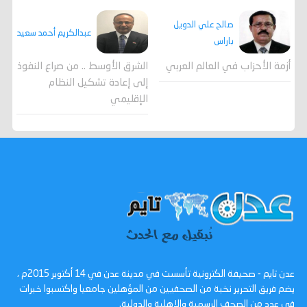
صالح علي الدويل
عبدالكريم أحمد سعيد
باراس
أزمة الأحزاب في العالم العربي
الشرق الأوسط .. من صراع النفوذ
إلى إعادة تشكيل النظام
الإقليمي
عدن تايم - صحيفة الكترونية تأسست في مدينة عدن في 14 أكتوبر 2015م ،
يضم فريق التحرير نخبة من الصحفيين من المؤهلين جامعيا واكتسبوا خبرات
في عدد من الصحف الرسمية والاهلية والدولية.