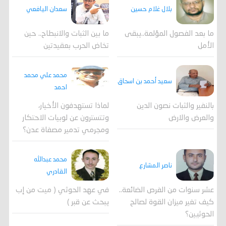
بلال غلام حسين
سعدان اليافعي
ما بعد الفصول المؤلمة..يبقى
ما بين الثبات والانبطاح.. حين
الأمل
تخاض الحرب بعقيدتين
محمد علي محمد
سعيد أحمد بن اسحاق
احمد
لماذا تستهدفون الأخيار،
بالنفير والثبات نصون الدين
وتتسترون عن لوبيات الاحتكار
والعرض والارض
ومجرمي تدمير مصفاة عدن؟
محمد عبدالله
ناصر المشارع
القادري
عشر سنوات من الفرص الضائعة..
في عهد الحوثي ( ميت من إب
كيف تغير ميزان القوة لصالح
يبحث عن قبر )
الحوثيين؟