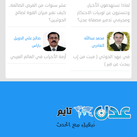
لماذا تستهدفون الأخيار،
عشر سنوات من الفرص الضائعة..
وتتسترون عن لوبيات الاحتكار
كيف تغير ميزان القوة لصالح
ومجرمي تدمير مصفاة عدن؟
الحوثيين؟
محمد عبدالله
صالح علي الدويل
القادري
باراس
في عهد الحوثي ( ميت من إب
أزمة الأحزاب في العالم العربي
يبحث عن قبر )