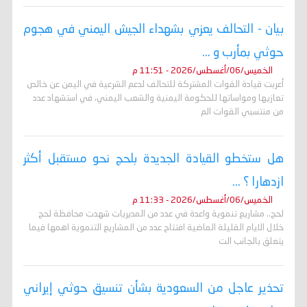
بيان - التحالف يعزي بشهداء الجيش اليمني في هجوم
حوثي بمأرب و ...
الخميس/06/أغسطس/2026 - 11:51 م
أعربت قيادة القوات المشتركة للتحالف لدعم الشرعية في اليمن عن خالص
تعازيها ومواساتها للحكومة اليمنية والشعب اليمني، في استشهاد عدد
من منتسبي القوات الم
هل ستخطو القيادة الجديدة بلحج نحو مستقبل أكثر
ازدهارا ؟ ...
الخميس/06/أغسطس/2026 - 11:33 م
لحج.. مشاريع تنموية واعدة في عدد من المديريات شهدت محافظة لحج
خلال الايام القليلة الماضية افتتاح عدد من المشاريع التنموية اهمها فيما
يتعلق بالجانب الت
تحذير عاجل من السعودية بشأن تنسيق حوثي إيراني