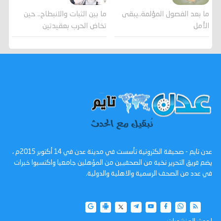
ما بعد الفصول المؤلمة..يبقى
ما بين الثبات والانبطاح.. حين
الأمل
تخاض الحرب بعقيدتين
عدن تايم - صحيفة الكترونية تأسست في مدينة عدن في 14 أكتوبر 2015م ،
يضم فريق التحرير نخبة من الصحفيين من المؤهلين جامعيا واكتسبوا خبرات
في عدد من الصحف الرسمية والاهلية والدولية.