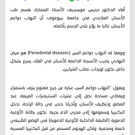
أفاد الدكتور دينيس مويسييف الأستاذ المشارك بقسم طب
الأسنان العلاجي في جامعة بيروغوف، أن التهاب دواعم
الأسنان، غالبا ما يؤثر على الجسم بأكمله.
ووفقا له، التهاب دواعم السن (Periodontal diseases) هو مرض
التهابي يصيب الأنسجة الداعمة للأسنان في الفك، يسرع بشكل
خاص تكون لويحات تصلب الشرايين.
ويقول: "التهاب دواعم السن، عبارة عن جرح مفتوح ينزف باستمرار،
ويغطي مساحة تصل إلى عشرات السنتيمترات المربعة. عند
المضغ، وتنظيف الأسنان، وأحيانا حتى في حالة الراحة، تدخل
البكتيريا وسمومها إلى مجرى الدم بحرية. تكون بطانة الأوعية
الدموية (الطبقة الداخلية للأوعية الدموية) في الوضع الطبيعي
ناعمة ومحمية. ولكن الهجوم المستمر من قبل البكتيريا المسببة