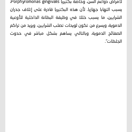
لأمراض دواعم السن، وخاصة بكتيريا Porphyromonas gingivalis،
يسبب التهابا جهازيا. لأن هذه البكتيريا قادرة على إتلاف جدران
الشرايين، ما يسبب خللا في وظيفة البطانة الداخلية للأوعية
الدموية، ويسرع من تكون لويحات تصلب الشرايين، ويزيد من تراكم
الصفائح الدموية، وبالتالي يساهم بشكل مباشر في حدوث
الجلطات".