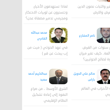
لماذا تستهدفون الأخيار،
فير والثبات نصون الدين
وتتسترون عن لوبيات الاحتكار
رض والارض
ومجرمي تدمير مصفاة عدن؟
محمد عبدالله
ناصر المشارع
القادري
 سنوات من الفرص
في عهد الحوثي ( ميت من
ئعة.. كيف تغير ميزان
إب يبحث عن قبر )
ة لصالح الحوثيين؟
صالح علي الدويل
عبدالكريم أحمد
باراس
سعيد
 الأحزاب في العالم
الشرق الأوسط .. من صراع
بي
النفوذ إلى إعادة تشكيل
النظام الإقليمي