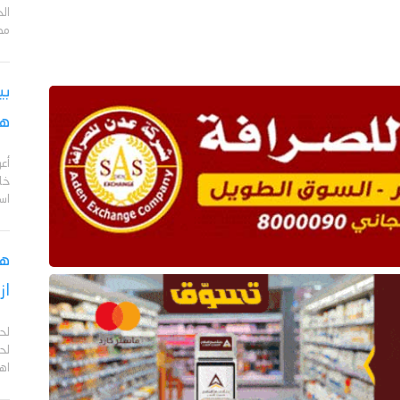
مد
بي
هج
أع
خا
اس
هل
از
لح
لحج
اهم