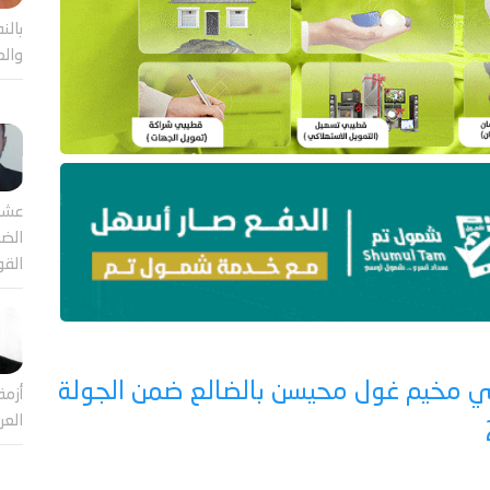
بالن
والع
عشر
الضا
القو
 في مخيم غول محيسن بالضالع ضمن الجولة
أزمة
العر