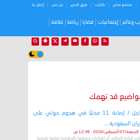
مجتمع مدني
كتابات
فريق التحرير
من نحن
إتصل بنا
ب وعالم
إجتماعيات
قضايا
رياضة
ثقافة
واضيع قد تهمك
عاجل / إصابة 11 مدنيًا في هجوم حوثي على
ران السعودية ...
الجمعة/07/أغسطس/2026 - 12:38 ص
نت قيادة التحالف أن اعتداءات وصفتها بالإرهابية نفذتها مليشيا