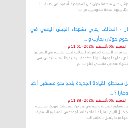
الحوثي على منطقة نجران في السعودية، أسفرت عن إصابة 11
نيًا، بينهم سبعة سعوديين، من ب
ان - التحالف يعزي بشهداء الجيش اليمني في
وم حوثي بمأرب و ...
الخميس/06/أغسطس/2026 - 11:51 م
ربت قيادة القوات المشتركة للتحالف لدعم الشرعية في اليمن عن
لص تعازيها ومواساتها للحكومة اليمنية والشعب اليمني، في
تشهاد عدد من منتسبي القوات الم
 ستخطو القيادة الجديدة بلحج نحو مستقبل أكثر
دهارا ؟ ...
الخميس/06/أغسطس/2026 - 11:33 م
ج.. مشاريع تنموية واعدة في عدد من المديريات شهدت محافظة
 خلال الايام القليلة الماضية افتتاح عدد من المشاريع التنموية
ها فيما يتعلق بالجانب الت