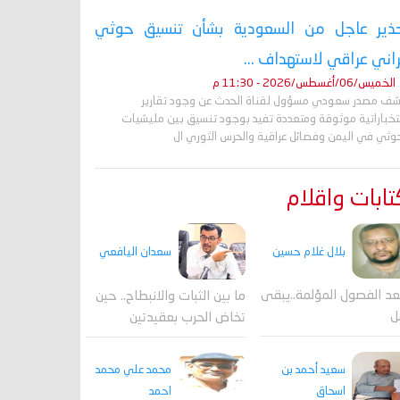
ذير عاجل من السعودية بشأن تنسيق حوثي
راني عراقي لاستهداف ...
الخميس/06/أغسطس/2026 - 11:30 م
ف مصدر سعودي مسؤول لقناة الحدث عن وجود تقارير
تخباراتية موثوقة ومتعددة تفيد بوجود تنسيق بين مليشيات
حوثي في اليمن وفصائل عراقية والحرس الثوري ال
ابات واقلام
بلال غلام حسين
سعدان اليافعي
عد الفصول المؤلمة..يبقى
ما بين الثبات والانبطاح.. حين
ل
تخاض الحرب بعقيدتين
محمد علي محمد
سعيد أحمد بن
احمد
اسحاق