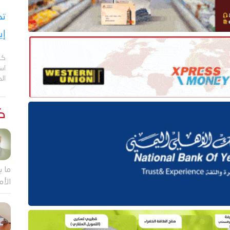
تح
إي
كش
اس
ال
كت
ما ب
الأم