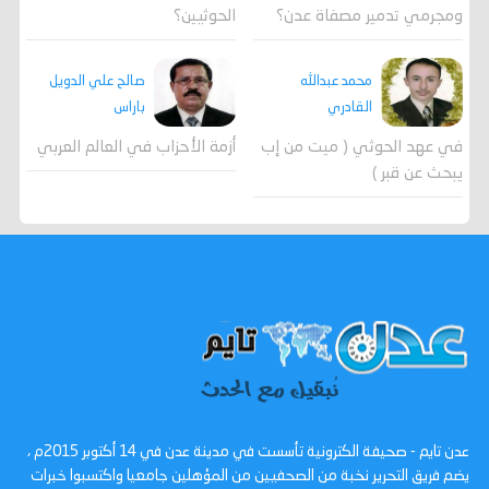
ومجرمي تدمير مصفاة عدن؟
الحوثيين؟
محمد عبدالله
صالح علي الدويل
القادري
باراس
في عهد الحوثي ( ميت من إب
أزمة الأحزاب في العالم العربي
يبحث عن قبر )
عدن تايم - صحيفة الكترونية تأسست في مدينة عدن في 14 أكتوبر 2015م ،
يضم فريق التحرير نخبة من الصحفيين من المؤهلين جامعيا واكتسبوا خبرات