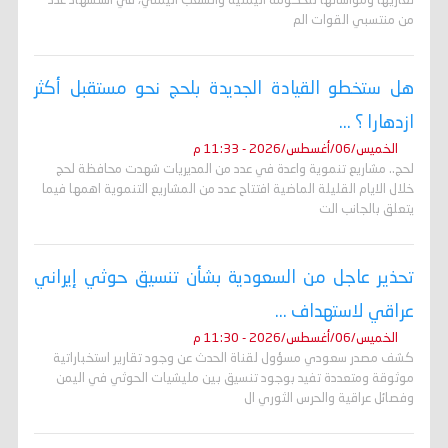
تعازيها ومواساتها للحكومة اليمنية والشعب اليمني، في استشهاد عدد
من منتسبي القوات الم
هل ستخطو القيادة الجديدة بلحج نحو مستقبل أكثر
ازدهارا ؟ ...
الخميس/06/أغسطس/2026 - 11:33 م
لحج.. مشاريع تنموية واعدة في عدد من المديريات شهدت محافظة لحج
خلال الايام القليلة الماضية افتتاح عدد من المشاريع التنموية اهمها فيما
يتعلق بالجانب الت
تحذير عاجل من السعودية بشأن تنسيق حوثي إيراني
عراقي لاستهداف ...
الخميس/06/أغسطس/2026 - 11:30 م
كشف مصدر سعودي مسؤول لقناة الحدث عن وجود تقارير استخباراتية
موثوقة ومتعددة تفيد بوجود تنسيق بين مليشيات الحوثي في اليمن
وفصائل عراقية والحرس الثوري ال