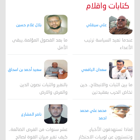
كتابات واقلام
علي سيقلي
بلال غلام حسين
عندما تعيد السياسة ترتيب
ما بعد الفصول المؤلمة..يبقى
الأعداء
الأمل
سعدان اليافعي
سعيد أحمد بن اسحاق
ما بين الثبات والانبطاح.. حين
بالنفير والثبات نصون الدين
تخاض الحرب بعقيدتين
والعرض والارض
محمد علي محمد
ناصر المشارع
احمد
لماذا تستهدفون الأخيار،
عشر سنوات من الفرص الضائعة..
وتتسترون عن لوبيات الاحتكار
كيف تغير ميزان القوة لصالح