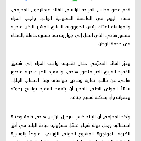
قدّم عضو مجلس القيادة الرئاسي القائد عبدالرحمن المحرّمي،
مساء اليوم في العاصمة السعودية الرياض، واجب العزاء
والمواساة لعائلة رئيس الجمهورية السابق المشير الركن عبدربه
منصور هادي، الذي انتقل إلى جوار ربه بعد مسيرة حافلة بالعطاء
في خدمة الوطن.
وعبّر القائد المحرّمي خلال تقديمه واجب العزاء إلى شقيق
الفقيد الفريق ناصر منصور هادي، والعميد ناصر عبدربه منصور
هادي، عن خالص تعازيه وصادق مواساته بهذا المصاب الجلل..
سائلاً المولى العلي القدير أن يتغمد الفقيد بواسع رحمته
وغفرانه وأن يسكنه فسيح جناته.
وأكد المحرّمي أن البلاد خسرت برحيل الرئيس هادي قامة وطنية
استثنائية ورجل دولة شجاع تحمّل مسؤولية قيادة البلاد في أدق
الظروف لمواجهة المشروع الحوثي الإيراني.. منوهاً بالمسيرة