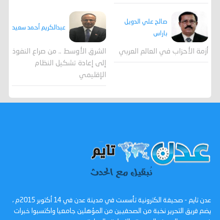
صالح علي الدويل
عبدالكريم أحمد سعيد
باراس
أزمة الأحزاب في العالم العربي
الشرق الأوسط .. من صراع النفوذ
إلى إعادة تشكيل النظام
الإقليمي
عدن تايم - صحيفة الكترونية تأسست في مدينة عدن في 14 أكتوبر 2015م ،
يضم فريق التحرير نخبة من الصحفيين من المؤهلين جامعيا واكتسبوا خبرات