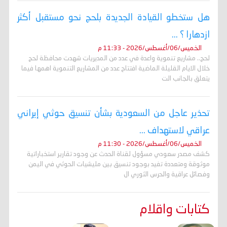
هل ستخطو القيادة الجديدة بلحج نحو مستقبل أكثر
ازدهارا ؟ ...
الخميس/06/أغسطس/2026 - 11:33 م
لحج.. مشاريع تنموية واعدة في عدد من المديريات شهدت محافظة لحج
خلال الايام القليلة الماضية افتتاح عدد من المشاريع التنموية اهمها فيما
يتعلق بالجانب الت
تحذير عاجل من السعودية بشأن تنسيق حوثي إيراني
عراقي لاستهداف ...
الخميس/06/أغسطس/2026 - 11:30 م
كشف مصدر سعودي مسؤول لقناة الحدث عن وجود تقارير استخباراتية
موثوقة ومتعددة تفيد بوجود تنسيق بين مليشيات الحوثي في اليمن
وفصائل عراقية والحرس الثوري ال
كتابات واقلام