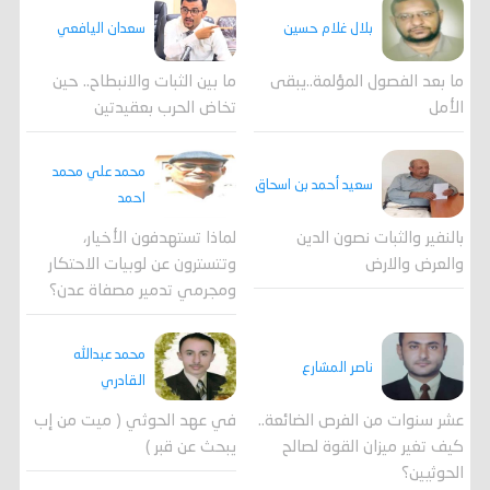
بلال غلام حسين
سعدان اليافعي
ما بعد الفصول المؤلمة..يبقى
ما بين الثبات والانبطاح.. حين
الأمل
تخاض الحرب بعقيدتين
محمد علي محمد
سعيد أحمد بن اسحاق
احمد
لماذا تستهدفون الأخيار،
بالنفير والثبات نصون الدين
وتتسترون عن لوبيات الاحتكار
والعرض والارض
ومجرمي تدمير مصفاة عدن؟
محمد عبدالله
ناصر المشارع
القادري
عشر سنوات من الفرص الضائعة..
في عهد الحوثي ( ميت من إب
كيف تغير ميزان القوة لصالح
يبحث عن قبر )
الحوثيين؟