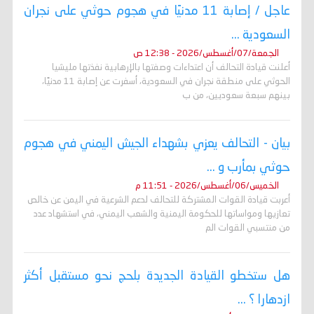
عاجل / إصابة 11 مدنيًا في هجوم حوثي على نجران
السعودية ...
الجمعة/07/أغسطس/2026 - 12:38 ص
أعلنت قيادة التحالف أن اعتداءات وصفتها بالإرهابية نفذتها مليشيا
الحوثي على منطقة نجران في السعودية، أسفرت عن إصابة 11 مدنيًا،
بينهم سبعة سعوديين، من ب
بيان - التحالف يعزي بشهداء الجيش اليمني في هجوم
حوثي بمأرب و ...
الخميس/06/أغسطس/2026 - 11:51 م
أعربت قيادة القوات المشتركة للتحالف لدعم الشرعية في اليمن عن خالص
تعازيها ومواساتها للحكومة اليمنية والشعب اليمني، في استشهاد عدد
من منتسبي القوات الم
هل ستخطو القيادة الجديدة بلحج نحو مستقبل أكثر
ازدهارا ؟ ...