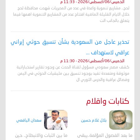
الخميس/06/أغسطس/2026 - 11:33 م
لحج.. مشاريع تنموية واعدة في عدد من المديريات شهدت محافظة لحج
خلال الايام القليلة الماضية افتتاح عدد من المشاريع التنموية اهمها فيما
يتعلق بالجانب الت
تحذير عاجل من السعودية بشأن تنسيق حوثي إيراني
عراقي لاستهداف ...
الخميس/06/أغسطس/2026 - 11:30 م
كشف مصدر سعودي مسؤول لقناة الحدث عن وجود تقارير استخباراتية
موثوقة ومتعددة تفيد بوجود تنسيق بين مليشيات الحوثي في اليمن
وفصائل عراقية والحرس الثوري ال
كتابات واقلام
بلال غلام حسين
سعدان اليافعي
ما بعد الفصول المؤلمة..يبقى
ما بين الثبات والانبطاح.. حين