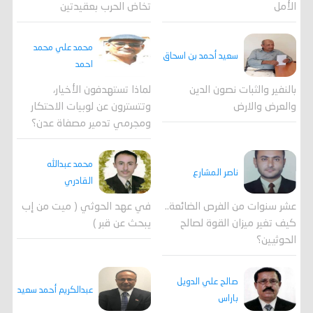
الأمل
تخاض الحرب بعقيدتين
محمد علي محمد
سعيد أحمد بن اسحاق
احمد
لماذا تستهدفون الأخيار،
بالنفير والثبات نصون الدين
وتتسترون عن لوبيات الاحتكار
والعرض والارض
ومجرمي تدمير مصفاة عدن؟
محمد عبدالله
ناصر المشارع
القادري
عشر سنوات من الفرص الضائعة..
في عهد الحوثي ( ميت من إب
كيف تغير ميزان القوة لصالح
يبحث عن قبر )
الحوثيين؟
صالح علي الدويل
عبدالكريم أحمد سعيد
باراس