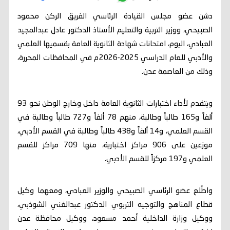
دشن عضو مجلس القيادة الرئاسي الفريق الركن محمود
الصبيحي، ووزير التربية والتعليم الأستاذ الدكتور عادل عبدالمجيد
العبادي، اليوم، امتحانات شهادة الثانوية العامة بقسميها العلمي
والأدبي للعام الدراسي 2025-2026م في المحافظات المحررة،
وذلك من العاصمة عدن.
ويتقدم لأداء اختبارات الثانوية العامة داخل وخارج الوطن نحو 93
ألفاً و165 طالباً وطالبة، منهم 78 ألفاً و727 طالباً وطالبة في
القسم العلمي، و14 ألفاً و438 طالباً وطالبة في القسم الأدبي،
موزعين على 906 مراكز اختبارية، منها 709 مراكز للقسم
العلمي و197 مركزاً للقسم الأدبي.
واطّلع عضو الرئاسي الصبيحي والوزير العبادي، ومعهما وكيل
قطاع المناهج والتوجيه التربوي الدكتور عبدالغني الشوذبي،
ووكيل وزارة الداخلية أحمد مسعود، ووكيل محافظة عدن