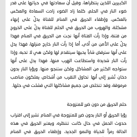
الكبيرين اللذين ينتظراها، وقيل أن سعادتها في حياتها على قدر
ضوء النار في الحلم، كلما زاد الضوء زادت السعادة والعكس
بالعكس. وإطفاء الحريق في المنام للفتاة يدلّ على إنهاء
مشكلة، والهروب من الحريق في الحلم للفتاة يدلّ على الخروج
من فتنة، وإذا رأت الفتاة أنها نجت من الحريق في المنام فهذا
يدلّ على الأمن من أذى. أما إذا رأت النار خارج منزلها، فهذا يدل
على أنها سترفض شاباً يحبها سيتقدم لها ولكن هي لا تحبه. وإذا
رأت النار شديدة واستطاعت الهرب منها، فهذا يدل على أنها
ستواجه الكثير من المشاكل ولكن ستنجو منها. ورؤيا النار بدون
دخان تُشير إلى أنها تحاول التقرب من أشخاص يملكون مناصب
مرموقة، وقد تتخلص من جميع مشاكلها التي فشلت في حلها.
حلم الحريق من دون ضرر للمتزوجة
رؤيا الحريق أو النار بدون ضرر للمتزوجة في المنام تشير إلى اقتراب
حدوث الحمل في حال كانت تنتظره، ويعتبر الحريق في هذه
الحالة رمزاً للحياة والنمو الجديد، وإطفاء الحريق في المنام