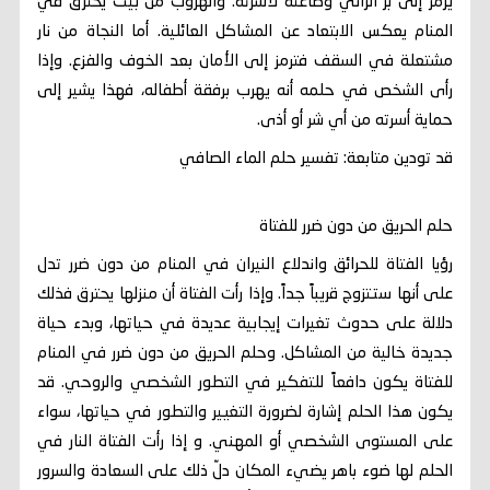
يرمز إلى بر الرائي وطاعته لأسرته. والهروب من بيت يحترق في
المنام يعكس الابتعاد عن المشاكل العائلية. أما النجاة من نار
مشتعلة في السقف فترمز إلى الأمان بعد الخوف والفزع. وإذا
رأى الشخص في حلمه أنه يهرب برفقة أطفاله، فهذا يشير إلى
حماية أسرته من أي شر أو أذى.
قد تودين متابعة: تفسير حلم الماء الصافي
حلم الحريق من دون ضرر للفتاة
رؤيا الفتاة للحرائق واندلاع النيران في المنام من دون ضرر تدل
على أنها ستتزوج قريباً جداً. وإذا رأت الفتاة أن منزلها يحترق فذلك
دلالة على حدوث تغيرات إيجابية عديدة في حياتها، وبدء حياة
جديدة خالية من المشاكل. وحلم الحريق من دون ضرر في المنام
للفتاة يكون دافعاً للتفكير في التطور الشخصي والروحي. قد
يكون هذا الحلم إشارة لضرورة التغيير والتطور في حياتها، سواء
على المستوى الشخصي أو المهني. و إذا رأت الفتاة النار في
الحلم لها ضوء باهر يضيء المكان دلّ ذلك على السعادة والسرور