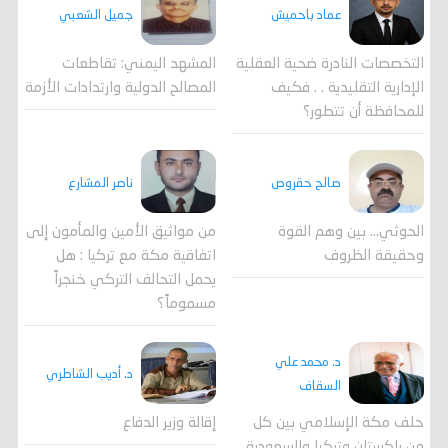
جميل الشعبي
عماد باحميش
المشهد اليمني: تقاطعات
التخصصات النادرة ضحية العقلية
المصالح الدولية وارتدادات الأزمة
الإدارية التقليدية . . فكيف
للمحافظة أن تتطور؟
صالح حقروص
ناصر المشارع
الحوثي... بين وهم القوة
من مواثيق الأمين والمأمون إلى
وحقيقة الظروف
اتفاقية مكة مع تركيا : هل
يحمل التحالف التركي خنجراً
مسموماً؟
د. محمد علي
د. أديب الشاطري
السقاف
حلف مكة الإسلامي بين كل
إقالة وزير الدفاع
من باكستان وتركيا والسعودية