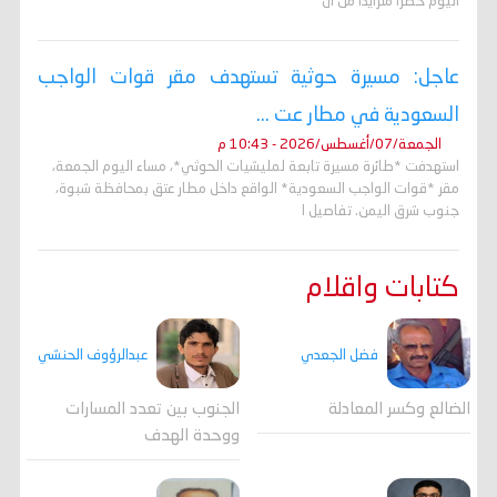
اليوم خطراً متزايداً من ال
عاجل: مسيرة حوثية تستهدف مقر قوات الواجب
السعودية في مطار عت ...
الجمعة/07/أغسطس/2026 - 10:43 م
استهدفت *طائرة مسيرة تابعة لمليشيات الحوثي*، مساء اليوم الجمعة،
مقر *قوات الواجب السعودية* الواقع داخل مطار عتق بمحافظة شبوة،
جنوب شرق اليمن. تفاصيل ا
كتابات واقلام
فضل الجعدي
عبدالرؤوف الحنشي
الضالع وكسر المعادلة
الجنوب بين تعدد المسارات
ووحدة الهدف