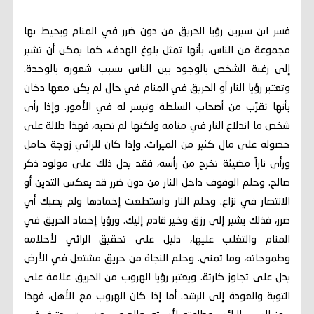
فسر ابن سيرين رؤيا الحريق من دون ضرر في المنام ويحيط بها
مجموعة من الناس، بأنها تمثل بلوغ الهدف، كما يمكن أن تشير
إلى رغبة الشخص بالوجود بين الناس بسبب شعوره بالوحدة.
وتعتبر رؤيا النار أو الحريق في المنام في حال لم يكن معها دخان
بأنها تقرّب من أصحاب السلطة وتيسر له في الأمور. وإذا رأى
شخص ما اندلاع النار في منامه ولكنها لم تصبه، فهذا دلالة على
حصوله على مال كثير من الميراث. وإذا كان للرائي زوجة حامل
ورأى ناراً مضيئة تخرج من رأسه، فقد يدل ذلك على مولود ذكر
صالح. وحلم الوقوف داخل النار من دون ضرر قد يعكس التدين أو
الانتصار في نزاع. وحلم النار واستطعت إخمادها ولم يصبك أي
ضرر، فذلك يشير إلى رزق وخير قادم إليك. ورؤيا إخماد الحريق في
المنام والتغلب عليها، دليل على تحقيق الرائي لأحلامه
وطموحاته، وما تمنى. وحلم النجاة من حريق مشتعل في الأرض
يدل على تجاوز كارثة. ويعتبر رؤيا الهروب من الحريق علامة على
التوبة والعودة إلى الرشد. أما إذا كان الهروب مع الأهل، فهذا