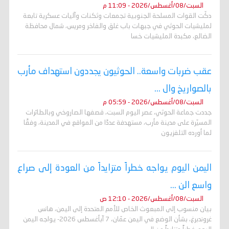
السبت/08/أغسطس/2026 - 11:09 م
دكّت القوات المسلحة الجنوبية تجمعات وثكنات وآليات عسكرية تابعة
لمليشيات الحوثي في جبهات باب غلق والفاخر ومريس، شمال محافظة
الضالع، مكبدة المليشيات خسا
عقب ضربات واسعة.. الحوثيون يجددون استهداف مأرب
بالصواريخ وال ...
السبت/08/أغسطس/2026 - 05:59 م
جددت جماعة الحوثي، عصر اليوم السبت، قصفها الصاروخي وبالطائرات
المسيّرة على مدينة مأرب، مستهدفة عددًا من المواقع في المدينة، وفقًا
لما أورده التلفزيون
اليمن اليوم يواجه خطراً متزايداً من العودة إلى صراع
واسع الن ...
السبت/08/أغسطس/2026 - 12:10 ص
بيان منسوب إلى المبعوث الخاص للأمم المتحدة إلى اليمن، هانس
غروندبرغ، بشأن الوضع في اليمن عمّان، 7 آبأغسطس 2026- يواجه اليمن