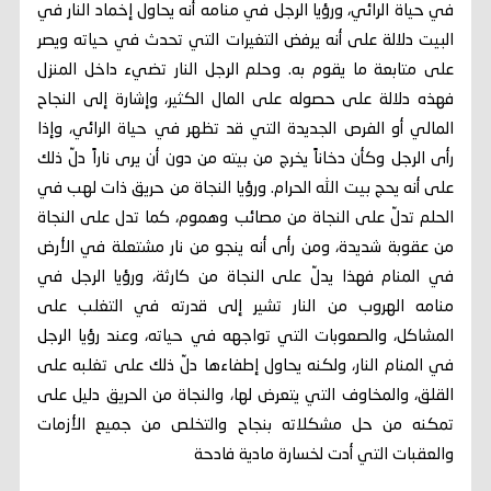
في حياة الرائي، ورؤيا الرجل في منامه أنه يحاول إخماد النار في
البيت دلالة على أنه يرفض التغيرات التي تحدث في حياته ويصر
على متابعة ما يقوم به. وحلم الرجل النار تضيء داخل المنزل
فهذه دلالة على حصوله على المال الكثير، وإشارة إلى النجاح
المالي أو الفرص الجديدة التي قد تظهر في حياة الرائي، وإذا
رأى الرجل وكأن دخاناً يخرج من بيته من دون أن يرى ناراً دلّ ذلك
على أنه يحج بيت الله الحرام. ورؤيا النجاة من حريق ذات لهب في
الحلم تدلّ على النجاة من مصائب وهموم، كما تدل على النجاة
من عقوبة شديدة، ومن رأى أنه ينجو من نار مشتعلة في الأرض
في المنام فهذا يدلّ على النجاة من كارثة، ورؤيا الرجل في
منامه الهروب من النار تشير إلى قدرته في التغلب على
المشاكل، والصعوبات التي تواجهه في حياته، وعند رؤيا الرجل
في المنام النار، ولكنه يحاول إطفاءها دلّ ذلك على تغلبه على
القلق، والمخاوف التي يتعرض لها، والنجاة من الحريق دليل على
تمكنه من حل مشكلاته بنجاح والتخلص من جميع الأزمات
والعقبات التي أدت لخسارة مادية فادحة