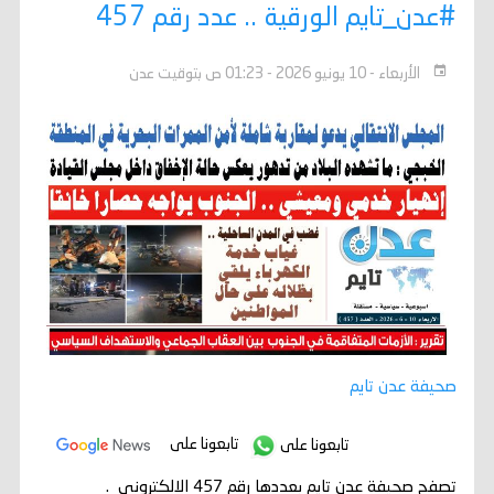
#عدن_تايم الورقية .. عدد رقم 457
الأربعاء - 10 يونيو 2026 - 01:23 ص بتوقيت عدن
صحيفة عدن تايم
تابعونا على
تابعونا على
تصفح صحيفة عدن تايم بعددها رقم 457 الالكتروني .