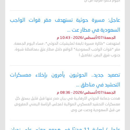
اليوم خطراً متزايداً من ال
عاجل: مسيرة حوثية تستهدف مقر قوات الواجب
السعودية في مطار عت ...
الجمعة/07/أغسطس/2026 - 10:43 م
استهدفت *طائرة مسيرة تابعة لمليشيات الحوثي*، مساء اليوم الجمعة،
مقر *قوات الواجب السعودية* الواقع داخل مطار عتق بمحافظة شبوة،
جنوب شرق اليمن. تفاصيل ا
تصعيد جديد.. الحوثيون يأمرون بإخلاء معسكرات
التحشيد في مناطق ...
الجمعة/07/أغسطس/2026 - 08:36 م
هددت جماعة الحوثي الارهابية في بيان صدر عنها قبل قليل بسحق كل
معسكرات التحشيد العسكري الموالية لمجلس الرئاسة اليمني المفروض
من قبل السعودية ودعت من وص