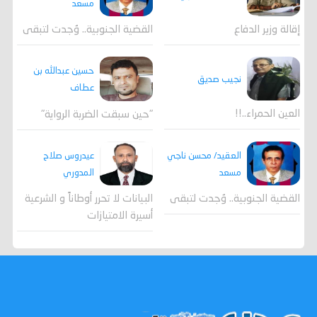
مسعد
القضية الجنوبية.. وُجدت لتبقى
إقالة وزير الدفاع
حسين عبدالله بن
نجيب صديق
عطاف
العين الحمراء..!!
"حين سبقت الضربة الرواية"
العقيد/ محسن ناجي
عيدروس صلاح
مسعد
المدوري
القضية الجنوبية.. وُجدت لتبقى
البيانات لا تحرر أوطاناً و الشرعية
أسيرة الامتيازات