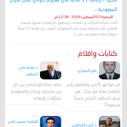
عاجل / إصابة 11 مدنيًا في هجوم حوثي على نجران
السعودية ...
الجمعة/07/أغسطس/2026 - 12:38 ص
أعلنت قيادة التحالف أن اعتداءات وصفتها بالإرهابية نفذتها مليشيا
الحوثي على منطقة نجران في السعودية، أسفرت عن إصابة 11 مدنيًا،
بينهم سبعة سعوديين، من ب
كتابات واقلام
د. محمد علي
ناصر المشارع
السقاف
من مواثيق الأمين والمأمون إلى
حلف مكة الإسلامي بين كل
اتفاقية مكة مع تركيا : هل
من باكستان وتركيا والسعودية
يحمل التحالف التركي خنجراً
تساؤلات وابعاده
مسموماً؟
العقيد/ محسن ناجي
د. أديب الشاطري