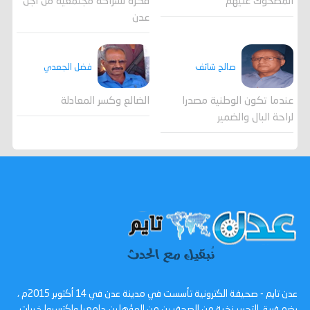
المضحوك عليهم
فكرة لشراكة مجتمعية من أجل
عدن
صالح شائف
فضل الجعدي
عندما تكون الوطنية مصدرا
الضالع وكسر المعادلة
لراحة البال والضمير
عدن تايم - صحيفة الكترونية تأسست في مدينة عدن في 14 أكتوبر 2015م ،
يضم فريق التحرير نخبة من الصحفيين من المؤهلين جامعيا واكتسبوا خبرات