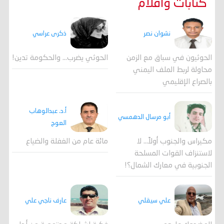
كتابات واقلام
ذكرى عراسي
نشوان نصر
الحوثي يضرب… والحكومة تدين!
الحوثيون في سباق مع الزمن
محاولة لربط الملف اليمني
بالصراع الإقليمي
أ.د. عبدالوهاب
أبو مرسال الدهمسي
العوج
مكيراس والجنوب أولاً... لا
مائة عام من الغفلة والضياع
لاستنزاف القوات المسلحة
الجنوبية في معارك الشمال؟!
علي سيقلي
عارف ناجي علي