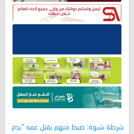
شرطة شبوة: ضبط متهم بقتل عمه "بدم