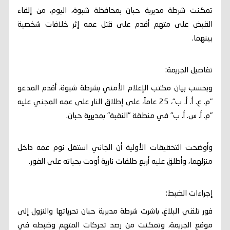
تمكنت شرطة مديرية حبان بمحافظة شبوة، اليوم، من إلقاء
القبض على متهم أقدم على قتل عمه إثر خلافات شخصية
بينهما.
تفاصيل الجريمة:
وبحسب بيان مكتب الإعلام الأمني بشرطة شبوة، أقدم المدعو
"م. ع. أ. أ. ب"، 25 عاماً، على إطلاق النار على عمه المجني عليه
"م. أ. س. أ. ب" في منطقة "النقبة" بمديرية حبان.
وأوضحت التحقيقات الأولية أن الجاني استغل نوم عمه داخل
منزلهما، وأطلق عليه أربع طلقات نارية أودت بحياته على الفور.
إجراءات الضبط:
فور تلقي البلاغ، باشرت شرطة مديرية حبان تحرياتها والنزول إلى
موقع الجريمة، وتمكنت من رصد تحركات المتهم وضبطه في