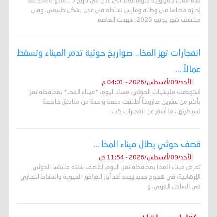
قدم ممثل جمهورية صوماليلاند الى عدن في تاريخ 15 مايو 2026 بعد
إجازة قضاها في وطنه ومارس نشاطه في عدن بشكل طبيعي، وفي
منتصف شهر يونيو 2026، شهدت العاصم
انفجارات تهز المخا.. صواريخ حوثية تدمر الميناء وتسقط
عمالاً ...
الأحد/09/أغسطس/2026 - 04:01 م
استهدفت مليشيات الحوثي، مساء اليوم، *ميناء المخا* بمحافظة تعز
بأكثر من عشرين صاروخاً أُطلقت دفعة واحدة من مناطق خاضعة
لسيطرتها، ما أسفر عن انفجارات كب
قصف حوثي يطال ميناء المخا ...
الأحد/09/أغسطس/2026 - 11:54 ص
تعرض ميناء المخا بمحافظة تعز، اليوم، لقصف شنته مليشيا الحوثي
الإرهابية، في هجوم جديد يهدد أحد أبرز المرافق الحيوية والنشاط التجاري
في الساحل الغربي. و