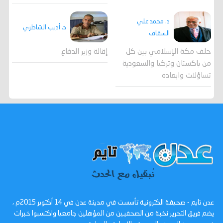
د. محمد علي
د. أديب الشاطري
السقاف
حلف مكة الإسلامي بين كل
إقالة وزير الدفاع
من باكستان وتركيا والسعودية
تساؤلات وابعاده
عدن تايم - صحيفة الكترونية تأسست في مدينة عدن في 14 أكتوبر 2015م ،
يضم فريق التحرير نخبة من الصحفيين من المؤهلين جامعيا واكتسبوا خبرات