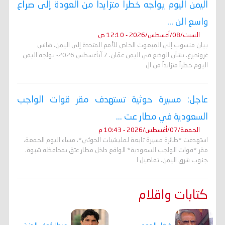
اليمن اليوم يواجه خطراً متزايداً من العودة إلى صراع
واسع الن ...
السبت/08/أغسطس/2026 - 12:10 ص
بيان منسوب إلى المبعوث الخاص للأمم المتحدة إلى اليمن، هانس
غروندبرغ، بشأن الوضع في اليمن عمّان، 7 آبأغسطس 2026- يواجه اليمن
اليوم خطراً متزايداً من ال
عاجل: مسيرة حوثية تستهدف مقر قوات الواجب
السعودية في مطار عت ...
الجمعة/07/أغسطس/2026 - 10:43 م
استهدفت *طائرة مسيرة تابعة لمليشيات الحوثي*، مساء اليوم الجمعة،
مقر *قوات الواجب السعودية* الواقع داخل مطار عتق بمحافظة شبوة،
جنوب شرق اليمن. تفاصيل ا
كتابات واقلام