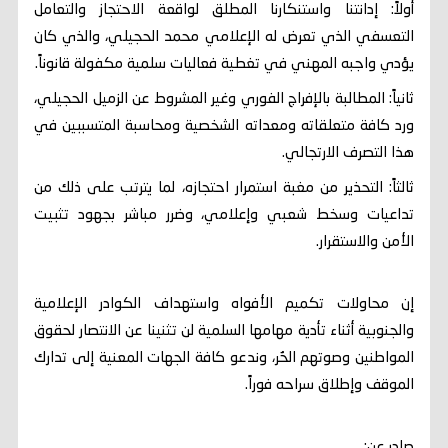
​أولاً: إدانتنا واستنكارنا المطلق لواقعة الاحتجاز والتعامل
التعسفي الذي تعرض له الإعلامي محمد الحجيلي، والذي كان
يؤدي واجبه المهني في تغطية فعاليات سلمية مكفولة قانوناً.
​ثانياً: المطالبة بالإفراج الفوري وغير المشروط عن الزميل الحجيلي،
ورد كافة متعلقاته ومعداته الشخصية ومحاسبة المتسببين في
هذا التصرف الارتجالي.
​ثالثاً: التحذير من مغبة استمرار احتجازه، لما يترتب على ذلك من
تداعيات وسخط شعبي وإعلامي، وضرر مباشر بجهود تثبيت
الأمن والاستقرار.
​إن محاولات تكميم الأفواه واستهداف الكوادر الإعلامية
والجنوبية أثناء تأدية مهامها السلمية لن تثنينا عن الانتصار لحقوق
المواطنين وصوتهم الحُر، وندعو كافة الجهات المعنية إلى تدارك
الموقف وإطلاق سراحه فوراً.
​صادر عن: