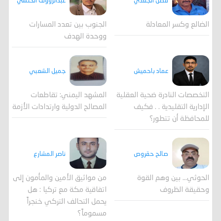
فضل الجعدي
عبدالرؤوف الحنشي
الضالع وكسر المعادلة
الجنوب بين تعدد المسارات
ووحدة الهدف
جميل الشعبي
عماد باحميش
المشهد اليمني: تقاطعات
التخصصات النادرة ضحية العقلية
المصالح الدولية وارتدادات الأزمة
الإدارية التقليدية . . فكيف
للمحافظة أن تتطور؟
صالح حقروص
ناصر المشارع
الحوثي... بين وهم القوة
من مواثيق الأمين والمأمون إلى
وحقيقة الظروف
اتفاقية مكة مع تركيا : هل
يحمل التحالف التركي خنجراً
مسموماً؟