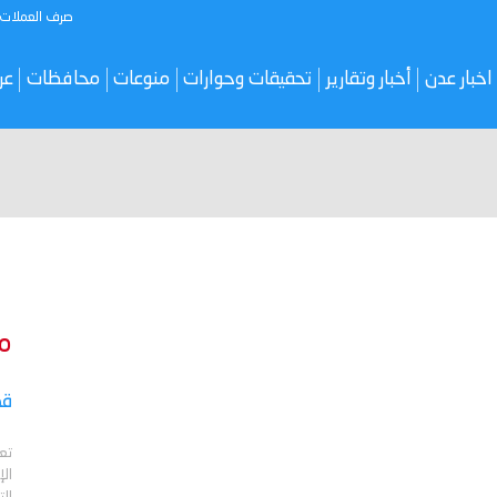
صرف العملات
اخبار عدن
أخبار وتقارير
تحقيقات وحوارات
منوعات
محافظات
عر
م
قص
تع
الإ