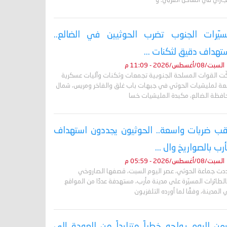
جاري في الساحل الغربي. و
يّرات الجنوب تضرب الحوثيين في الضالع..
تهداف دقيق لثكنات ...
السبت/08/أغسطس/2026 - 11:09 م
ّت القوات المسلحة الجنوبية تجمعات وثكنات وآليات عسكرية
بعة لمليشيات الحوثي في جبهات باب غلق والفاخر ومريس، شمال
افظة الضالع، مكبدة المليشيات خسا
ب ضربات واسعة.. الحوثيون يجددون استهداف
رب بالصواريخ وال ...
السبت/08/أغسطس/2026 - 05:59 م
دت جماعة الحوثي، عصر اليوم السبت، قصفها الصاروخي
لطائرات المسيّرة على مدينة مأرب، مستهدفة عددًا من المواقع
المدينة، وفقًا لما أورده التلفزيون
يمن اليوم يواجه خطراً متزايداً من العودة إلى