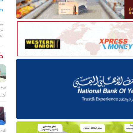
صر
بي
الي
كت
فكر
أجل
الضا