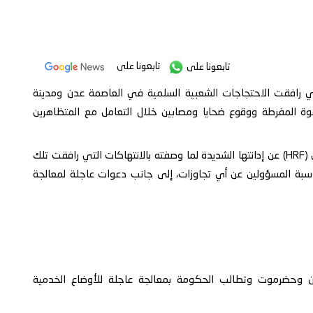
تابعونا على
تابعونا على
لتي رافقت الاحتجاجات الشعبية السلمية في العاصمة عدن ومدينة
 المفرطة ووقوع ضحايا ومصابين خلال التعامل مع المتظاهرين
وفي هذا السياق، أعربت مؤسسة هيومن رايتس فاونديشن (HRF) عن إدانتها الشديدة لما وصفته بالانتهاكات التي رافقت تلك
سبة المسؤولين عن أي تجاوزات، إلى جانب دعوات عاجلة لمعالجة
وحضرموت وتطالب الحكومة بمعالجة عاجلة للأوضاع الخدمية