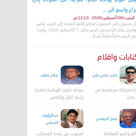
اع واسع الن ...
السبت/08/أغسطس/2026 - 12:10 ص
ان منسوب إلى المبعوث الخاص للأمم المتحدة إلى اليمن، هانس
غروندبرغ، بشأن الوضع في اليمن عمّان، 7 آبأغسطس 2026- يواجه
من اليوم خطراً متزايداً من ال
ابات واقلام
عارف ناجي علي
صالح شائف
ة لشراكة مجتمعية من
عندما تكون الوطنية مصدرا
 عدن
لراحة البال والضمير
عبدالرؤوف
فضل الجعدي
الحنشي
لع وكسر المعادلة
الجنوب بين تعدد المسارات