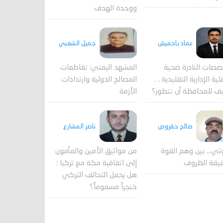
ووحدة الهدف
جميل الشعبي
عماد باحميش
المشهد اليمني: تقاطعات
صصات النادرة ضحية
المصالح الدولية وارتدادات
ية الإدارية التقليدية . .
الأزمة
ف للمحافظة أن تتطور؟
صالح حقروص
ناصر المشارع
ثي... بين وهم القوة
من مواثيق الأمين والمأمون
يقة الظروف
إلى اتفاقية مكة مع تركيا :
هل يحمل التحالف التركي
خنجراً مسموماً؟