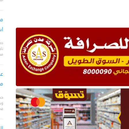
الت
مس
اس
دك
تا
مح
عق
مأ
جد
وبا
في 
ال