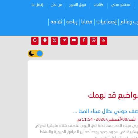
مجتمع مدني
كتابات
فريق التحرير
من نحن
إتصل بنا
ب وعالم
إجتماعيات
قضايا
رياضة
ثقافة
واضيع قد تهمك
ف حوثي يطال ميناء المخا ...
الأحد/09/أغسطس/2026 - 11:54 ص
رض ميناء المخا بمحافظة تعز، اليوم، لقصف شنته مليشيا الحوثي
رهابية، في هجوم جديد يهدد أحد أبرز المرافق الحيوية والنشاط