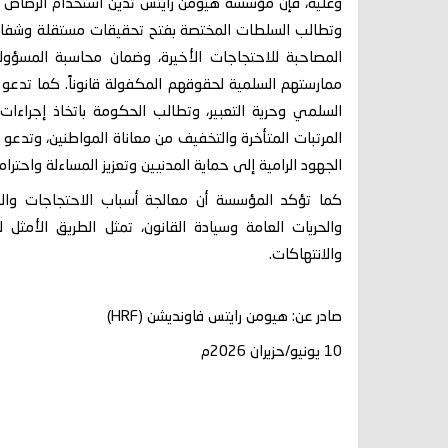
وعليه، فإن مؤسسة هيومن رايتس تدين استخدام الرصاص 
وتطالب السلطات المختصة بفتح تحقيقات مستقلة وشفافة 
المصاحبة للاحتجاجات الأخيرة، وضمان محاسبة المسؤولي
ممارستهم السلمية لحقوقهم المكفولة قانوناً. كما تدعو 
السلمي وحرية التعبير، وتطالب الحكومة باتخاذ إجراءات
المرتبات المتأخرة والتخفيف من معاناة المواطنين، وتدعو
الجهود الرامية إلى حماية المدنيين وتعزيز المساءلة واحترا
كما تؤكد المؤسسة أن معالجة أسباب الاحتجاجات والا
والحريات العامة وسيادة القانون، تمثل الطريق الأمثل 
والانتهاكات.
صادر عن: هيومن رايتس فاونديشن (HRF)
10 يونيو/حزيران 2026م