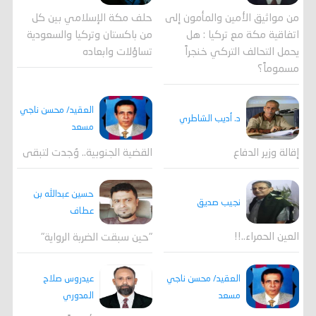
من مواثيق الأمين والمأمون إلى
حلف مكة الإسلامي بين كل
اتفاقية مكة مع تركيا : هل
من باكستان وتركيا والسعودية
يحمل التحالف التركي خنجراً
تساؤلات وابعاده
مسموماً؟
العقيد/ محسن ناجي
د. أديب الشاطري
مسعد
القضية الجنوبية.. وُجدت لتبقى
إقالة وزير الدفاع
حسين عبدالله بن
نجيب صديق
عطاف
العين الحمراء..!!
"حين سبقت الضربة الرواية"
العقيد/ محسن ناجي
عيدروس صلاح
مسعد
المدوري