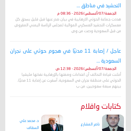
التحشيد في مناطق ...
الجمعة/07/أغسطس/2026 - 08:36 م
هددت جماعة الحوثي الارهابية في بيان صدر عنها قبل قليل بسحق كل
معسكرات التحشيد العسكري الموالية لمجلس الرئاسة اليمني المفروض
من قبل السعودية ودعت من وص
عاجل / إصابة 11 مدنيًا في هجوم حوثي على نجران
السعودية ...
الجمعة/07/أغسطس/2026 - 12:38 ص
أعلنت قيادة التحالف أن اعتداءات وصفتها بالإرهابية نفذتها مليشيا
الحوثي على منطقة نجران في السعودية، أسفرت عن إصابة 11 مدنيًا،
بينهم سبعة سعوديين، من ب
كتابات واقلام
د. محمد علي
ناصر المشارع
السقاف