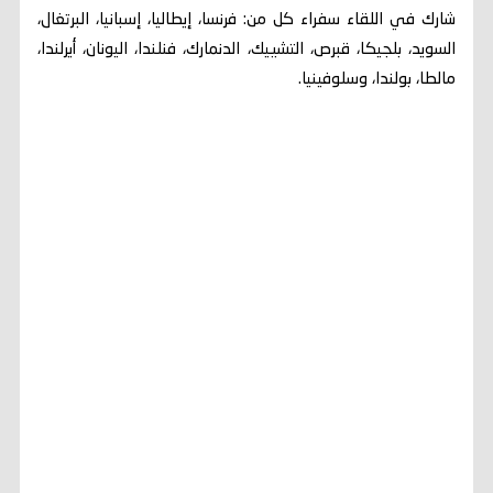
شارك في اللقاء سفراء كل من: فرنسا، إيطاليا، إسبانيا، البرتغال،
السويد، بلجيكا، قبرص، التشييك، الدنمارك، فنلندا، اليونان، أيرلندا،
مالطا، بولندا، وسلوفينيا.