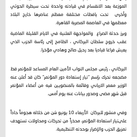
الموزعة بعد الانقسام في قيادته واحدة تحت سيطرة الحوثي
وأخرى تحت يافطات مختلفة معظم عناصرها خارج البلاد
معظمها في العاصمة المصرية القاهرة.
وبرز حدثة الصراع والمواجهة العلنية في الايام القليلة الماضية
عقب خروج سلطان البركاني ، الطامح إلى رئاسة الحزب الذي
يعيش فراغا قياديا بعد رحيل صالح وهادي مؤخرا.
البركاني ، رئيس مجلس النواب الأمين العام المساعد للمؤتمر قظ
مضجعه تحرك بإسم "تيار إستعادة دور المؤتمر" كان قد أعلن عنه
الوزير معمر الارياني وقائمة بالمنضويين فيه من أعضاء المؤتمر
قبل شهر مضى وصدور بيانات عنه يوم أمس.
وفي منشور للبركان الأربعاء 10 يونيو شن من خلاله هجوماً حاداً
علىتيار استعادة المؤتمر، محذراً من تحركات ومحاولات تستهدف
تمزيق الحزب والإضرار بوحدته التنظيمية.