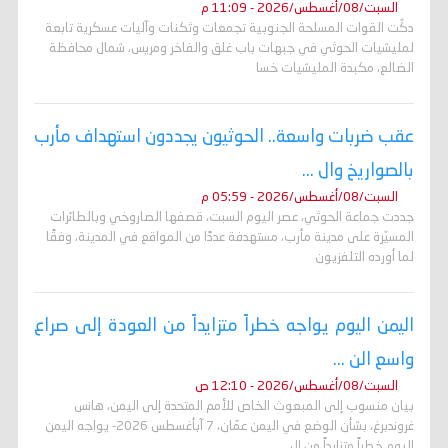
السبت/08/أغسطس/2026 - 11:09 م
دكّت القوات المسلحة الجنوبية تجمعات وثكنات وآليات عسكرية تابعة
لمليشيات الحوثي في جبهات باب غلق والفاخر ومريس، شمال محافظة
الضالع، مكبدة المليشيات خسا
عقب ضربات واسعة.. الحوثيون يجددون استهداف مأرب
بالصواريخ وال ...
السبت/08/أغسطس/2026 - 05:59 م
جددت جماعة الحوثي، عصر اليوم السبت، قصفها الصاروخي وبالطائرات
المسيّرة على مدينة مأرب، مستهدفة عددًا من المواقع في المدينة، وفقًا
لما أورده التلفزيون
اليمن اليوم يواجه خطراً متزايداً من العودة إلى صراع
واسع الن ...
السبت/08/أغسطس/2026 - 12:10 ص
بيان منسوب إلى المبعوث الخاص للأمم المتحدة إلى اليمن، هانس
غروندبرغ، بشأن الوضع في اليمن عمّان، 7 آبأغسطس 2026- يواجه اليمن
اليوم خطراً متزايداً من ال