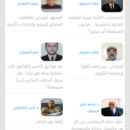
جميل الشعبي
عماد باحميش
المشهد اليمني: تقاطعات
التخصصات النادرة ضحية العقلية
المصالح الدولية وارتدادات الأزمة
الإدارية التقليدية . . فكيف
للمحافظة أن تتطور؟
صالح حقروص
ناصر المشارع
الحوثي... بين وهم القوة
من مواثيق الأمين والمأمون إلى
وحقيقة الظروف
اتفاقية مكة مع تركيا : هل
يحمل التحالف التركي خنجراً
مسموماً؟
د. محمد علي
د. أديب الشاطري
السقاف
حلف مكة الإسلامي بين كل
إقالة وزير الدفاع
من باكستان وتركيا والسعودية