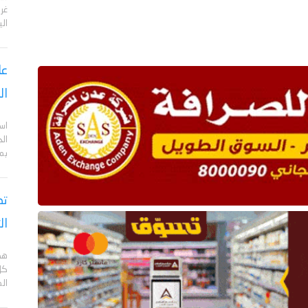
الي
عا
ال
اس
ال
بم
تص
ال
هد
كل
ال