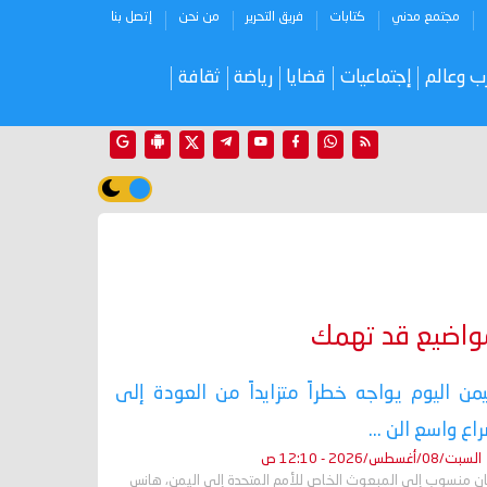
مجتمع مدني
كتابات
فريق التحرير
من نحن
إتصل بنا
ب وعالم
إجتماعيات
قضايا
رياضة
ثقافة
واضيع قد تهمك
يمن اليوم يواجه خطراً متزايداً من العودة إلى
اع واسع الن ...
السبت/08/أغسطس/2026 - 12:10 ص
ان منسوب إلى المبعوث الخاص للأمم المتحدة إلى اليمن، هانس