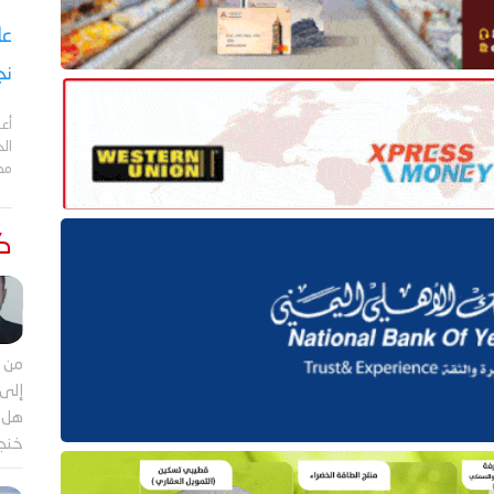
نج
أعل
مد
كت
من م
إلى 
هل ي
خنجر