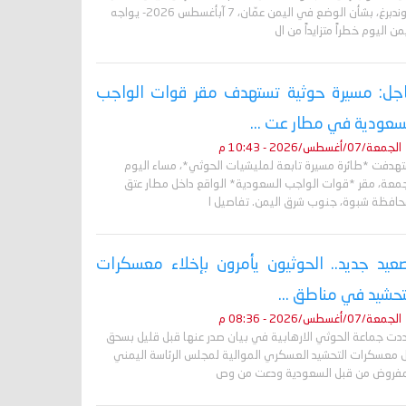
غروندبرغ، بشأن الوضع في اليمن عمّان، 7 آبأغسطس 2026- يواجه
من اليوم خطراً متزايداً من ال
جل: مسيرة حوثية تستهدف مقر قوات الواجب
سعودية في مطار عت ...
الجمعة/07/أغسطس/2026 - 10:43 م
تهدفت *طائرة مسيرة تابعة لمليشيات الحوثي*، مساء اليوم
جمعة، مقر *قوات الواجب السعودية* الواقع داخل مطار عتق
حافظة شبوة، جنوب شرق اليمن. تفاصيل ا
عيد جديد.. الحوثيون يأمرون بإخلاء معسكرات
تحشيد في مناطق ...
الجمعة/07/أغسطس/2026 - 08:36 م
دت جماعة الحوثي الارهابية في بيان صدر عنها قبل قليل بسحق
 معسكرات التحشيد العسكري الموالية لمجلس الرئاسة اليمني
مفروض من قبل السعودية ودعت من وص