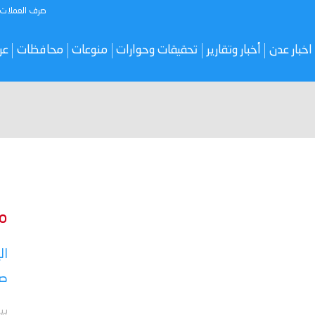
صرف العملات
اخبار عدن
أخبار وتقارير
تحقيقات وحوارات
منوعات
محافظات
عر
م
ال
صر
بي