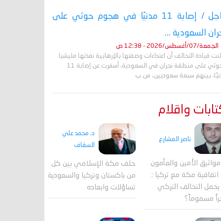
عاجل / إصابة 11 مدنيًا في هجوم حوثي على
ران السعودية ...
الجمعة/07/أغسطس/2026 - 12:38 ص
نت قيادة التحالف أن اعتداءات وصفتها بالإرهابية نفذتها مليشيا
الحوثي على منطقة نجران في السعودية، أسفرت عن إصابة 11
نيًا، بينهم سبعة سعوديين، من ب
ابات واقلام
د. محمد علي
ناصر المشارع
السقاف
واثيق الأمين والمأمون
حلف مكة الإسلامي بين كل
اتفاقية مكة مع تركيا :
من باكستان وتركيا والسعودية
حمل التحالف التركي
تساؤلات وابعاده
اً مسموماً؟