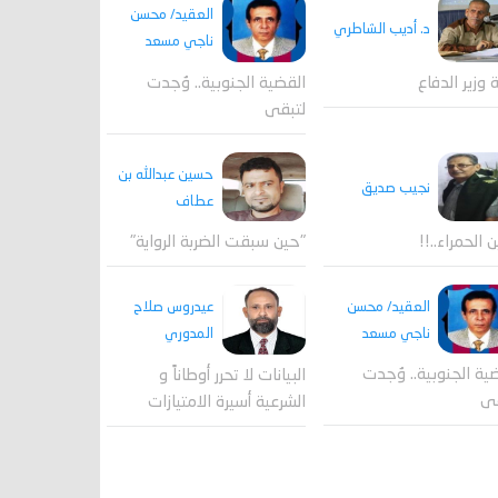
العقيد/ محسن
د. أديب الشاطري
ناجي مسعد
القضية الجنوبية.. وُجدت
ة وزير الدفاع
لتبقى
حسين عبدالله بن
نجيب صديق
عطاف
ن الحمراء..!!
"حين سبقت الضربة الرواية"
العقيد/ محسن
عيدروس صلاح
ناجي مسعد
المدوري
ية الجنوبية.. وُجدت
البيانات لا تحرر أوطاناً و
قى
الشرعية أسيرة الامتيازات