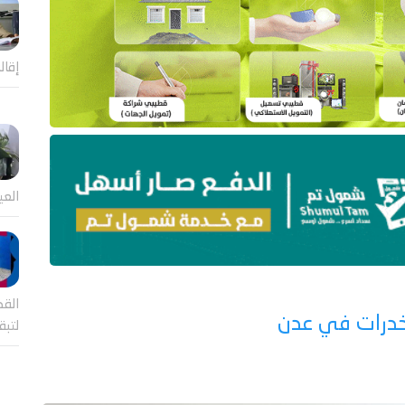
إقال
العي
القض
خدرات في عدن
لتب