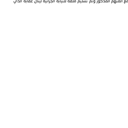
 المتهم المذكور وتم تسليم ملفه للنيابة الجزائية لينال عقابه الذي