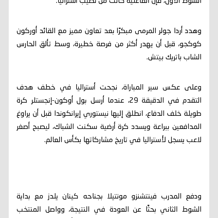
الشوط الأول، فإن الفاعلية كانت من نصيب أستراليا.
وهدد أردا جولر المرمى مبكرًا بعد تعاون مميز مع القائد أوركون
كوكجو، قبل أن يهدر أكثر من فرصة خطيرة، وسط تألق الحارس
الشاب باتريك بيتش.
وعلى عكس سير المباراة، نجحت أستراليا في خطف هدف
التقدم في الدقيقة 29، عندما أرسل بول أوكون-إنجستلر كرة
طويلة خلف الدفاع، انطلق إليها نيستوري إيرانكوندا قبل أن يراوغ
المدافعين ببراعة ويسدد كرة أرضية سكنت الشباك، ليصبح أصغر
لاعب يسجل لأستراليا في تاريخ مشاركاتها بكأس العالم.
ودفع المدرب فينتشنزو مونتيلا بجناحه كينان يلدز مع بداية
الشوط الثاني بحثًا عن العودة في النتيجة، وواصل المنتخب