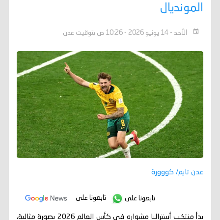
المونديال
الأحد - 14 يونيو 2026 - 10:26 ص بتوقيت عدن
عدن تايم/ كووورة
تابعونا على
تابعونا على
بدأ منتخب أستراليا مشواره في كأس العالم 2026 بصورة مثالية،