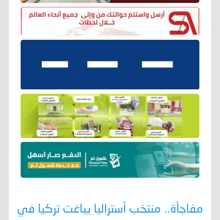
مفاجأة.. منتخب أستراليا يباغت تركيا في