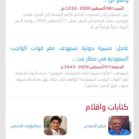
واسع الن ...
السبت/08/أغسطس/2026 - 12:10 ص
بيان منسوب إلى المبعوث الخاص للأمم المتحدة إلى اليمن، هانس
غروندبرغ، بشأن الوضع في اليمن عمّان، 7 آبأغسطس 2026- يواجه اليمن
اليوم خطراً متزايداً من ال
عاجل: مسيرة حوثية تستهدف مقر قوات الواجب
السعودية في مطار عت ...
الجمعة/07/أغسطس/2026 - 10:43 م
استهدفت *طائرة مسيرة تابعة لمليشيات الحوثي*، مساء اليوم الجمعة،
مقر *قوات الواجب السعودية* الواقع داخل مطار عتق بمحافظة شبوة،
جنوب شرق اليمن. تفاصيل ا
كتابات واقلام
فضل الجعدي
عبدالرؤوف الحنشي