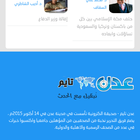
د. محمد علي
د. أديب الشاطري
السقاف
حلف مكة الإسلامي بين كل
إقالة وزير الدفاع
من باكستان وتركيا والسعودية
تساؤلات وابعاده
عدن تايم - صحيفة الكترونية تأسست في مدينة عدن في 14 أكتوبر 2015م ،
يضم فريق التحرير نخبة من الصحفيين من المؤهلين جامعيا واكتسبوا خبرات
في عدد من الصحف الرسمية والاهلية والدولية.