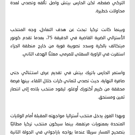
التركي ضغطه، لكن الحارس بيتش واصل تألقه وتصدى لعدة
محاولات خطيرة.
وبينما كانت تركيا تبحث عن هدف التعادل، وجه المنتخب
الأسترالي الضربة القاضية في الدقيقة 75، بعدما تقدم كونور
ميتكالف بالكرة وسدد تصويبة قوية من خارج منطقة الجزاء
استقرت في الزاوية السفلى للمرمى، معلنًا الهدف الثاني.
واستمر الحارس باتريك بيتش في تقديم عرض استثنائي حتى
صافرة النهاية، حيث تصدى لثماني كرات خلال اللقاء، بينها فرصة
محققة من كريم أكتورك أوغلو، ليقود منتخب بلاده إلى انتصار
ثمين ومستحق.
وبهذا الفوز، يدخل منتخب أستراليا مواجهته المقبلة أمام الولايات
المتحدة بمعنويات مرتفعة، بينما سيكون منتخب تركيا مطالبًا
بتصحيح المسار سريعًا عندما يواجه باراجواي في الجولة الثانية