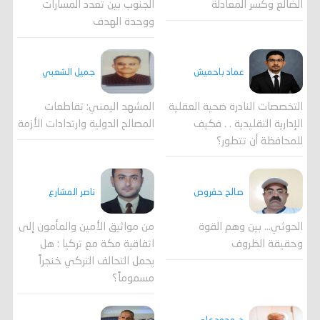
الضالع وكسر المعادلة
الجنوب بين تعدد المسارات
ووحدة الهدف
جميل الشعبي
عماد باحميش
المشهد اليمني: تقاطعات
التخصصات النادرة ضحية العقلية
المصالح الدولية وارتدادات الأزمة
الإدارية التقليدية . . فكيف
للمحافظة أن تتطور؟
صالح حقروص
ناصر المشارع
الحوثي... بين وهم القوة
من مواثيق الأمين والمأمون إلى
وحقيقة الظروف
اتفاقية مكة مع تركيا : هل
يحمل التحالف التركي خنجراً
مسموماً؟