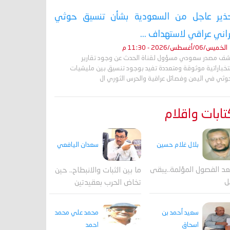
ذير عاجل من السعودية بشأن تنسيق حوثي
راني عراقي لاستهداف ...
الخميس/06/أغسطس/2026 - 11:30 م
ف مصدر سعودي مسؤول لقناة الحدث عن وجود تقارير
تخباراتية موثوقة ومتعددة تفيد بوجود تنسيق بين مليشيات
حوثي في اليمن وفصائل عراقية والحرس الثوري ال
ابات واقلام
بلال غلام حسين
سعدان اليافعي
عد الفصول المؤلمة..يبقى
ما بين الثبات والانبطاح.. حين
ل
تخاض الحرب بعقيدتين
محمد علي محمد
سعيد أحمد بن
احمد
اسحاق