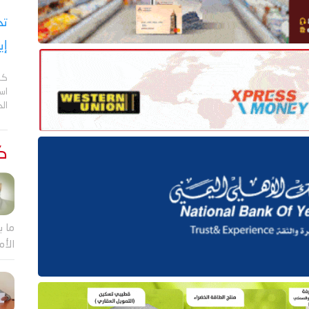
تح
إي
كش
اس
ال
كت
ما ب
الأم