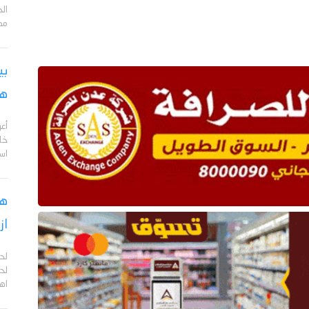
مد
بي
هج
أع
خا
اس
هل
از
لح
لحج
اهم