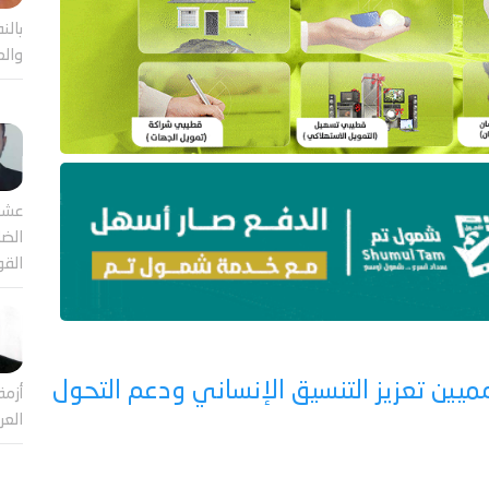
بالن
والع
عشر
الضا
القو
يين تعزيز التنسيق الإنساني ودعم التحول
أزمة
العر