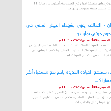
الحوثي على منطقة نجران في السعودية، أسفرت عن إصابة 11
نيًا، بينهم سبعة سعوديين، من ب
ان - التحالف يعزي بشهداء الجيش اليمني في
وم حوثي بمأرب و ...
الخميس/06/أغسطس/2026 - 11:51 م
ربت قيادة القوات المشتركة للتحالف لدعم الشرعية في اليمن عن
لص تعازيها ومواساتها للحكومة اليمنية والشعب اليمني، في
تشهاد عدد من منتسبي القوات الم
 ستخطو القيادة الجديدة بلحج نحو مستقبل أكثر
دهارا ؟ ...
الخميس/06/أغسطس/2026 - 11:33 م
ج.. مشاريع تنموية واعدة في عدد من المديريات شهدت محافظة
 خلال الايام القليلة الماضية افتتاح عدد من المشاريع التنموية
ها فيما يتعلق بالجانب الت