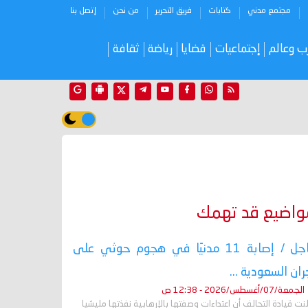
مجتمع مدني
كتابات
فريق التحرير
من نحن
إتصل بنا
ب وعالم
إجتماعيات
قضايا
رياضة
ثقافة
واضيع قد تهمك
عاجل / إصابة 11 مدنيًا في هجوم حوثي على
ران السعودية ...
الجمعة/07/أغسطس/2026 - 12:38 ص
نت قيادة التحالف أن اعتداءات وصفتها بالإرهابية نفذتها مليشيا