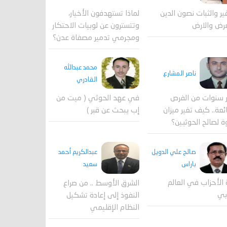
لماذا تستهدفون الأخيار،
فير والثبات نصون الدين
وتتسترون عن لوبيات الاحتكار
رض والارض
ومجرمي تدمير مصفاة عدن؟
محمد عبدالله
ناصر المشارع
القادري
 سنوات من الفرص
في عهد الحوثي ( ميت من
ئعة.. كيف تغير ميزان
إب يبحث عن قبر )
ة لصالح الحوثيين؟
صالح علي الدويل
عبدالكريم أحمد
باراس
سعيد
 الأحزاب في العالم
الشرق الأوسط .. من صراع
بي
النفوذ إلى إعادة تشكيل
النظام الإقليمي