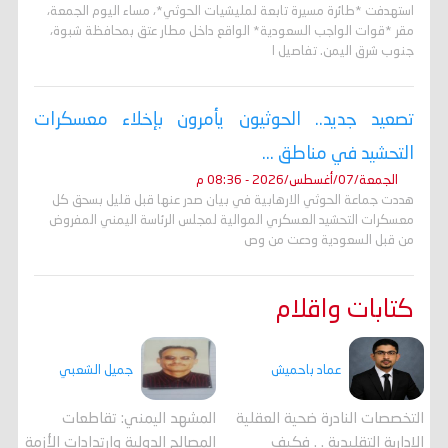
استهدفت *طائرة مسيرة تابعة لمليشيات الحوثي*، مساء اليوم الجمعة،
مقر *قوات الواجب السعودية* الواقع داخل مطار عتق بمحافظة شبوة،
جنوب شرق اليمن. تفاصيل ا
تصعيد جديد.. الحوثيون يأمرون بإخلاء معسكرات
التحشيد في مناطق ...
الجمعة/07/أغسطس/2026 - 08:36 م
هددت جماعة الحوثي الارهابية في بيان صدر عنها قبل قليل بسحق كل
معسكرات التحشيد العسكري الموالية لمجلس الرئاسة اليمني المفروض
من قبل السعودية ودعت من وص
كتابات واقلام
جميل الشعبي
عماد باحميش
المشهد اليمني: تقاطعات
التخصصات النادرة ضحية العقلية
المصالح الدولية وارتدادات الأزمة
الإدارية التقليدية . . فكيف