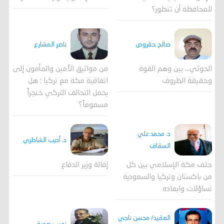
للمحافظة أن تتطور؟
صالح حقروص
ناصر المشارع
الحوثي... بين وهم القوة
من مواثيق الأمين والمأمون إلى
وحقيقة الظروف
اتفاقية مكة مع تركيا : هل
يحمل التحالف التركي خنجراً
مسموماً؟
د. محمد علي
د. أديب الشاطري
السقاف
حلف مكة الإسلامي بين كل
إقالة وزير الدفاع
من باكستان وتركيا والسعودية
تساؤلات وابعاده
العقيد/ محسن ناجي