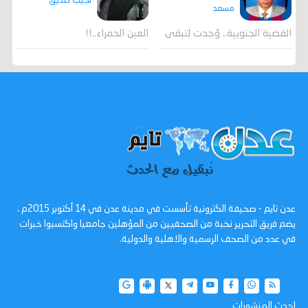
نجيب صديق
مسعد
القضية الجنوبية.. وُجدت لتبقى
العين الحمراء..!!
عدن تايم - صحيفة الكترونية تأسست في مدينة عدن في 14 أكتوبر 2015م ،
يضم فريق التحرير نخبة من الصحفيين من المؤهلين جامعيا واكتسبوا خبرات
في عدد من الصحف الرسمية والاهلية والدولية.
احدث المنشورات