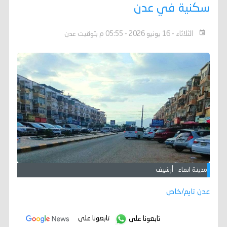
سكنية في عدن
الثلاثاء - 16 يونيو 2026 - 05:55 م بتوقيت عدن
مدينة انماء - أرشيف
عدن تايم/خاص
تابعونا على
تابعونا على