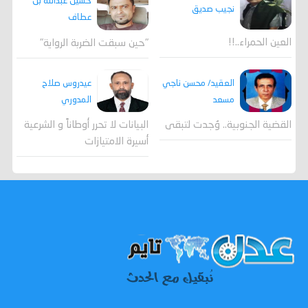
حسين عبدالله بن
نجيب صديق
عطاف
العين الحمراء..!!
"حين سبقت الضربة الرواية"
العقيد/ محسن ناجي
عيدروس صلاح
مسعد
المدوري
القضية الجنوبية.. وُجدت لتبقى
البيانات لا تحرر أوطاناً و الشرعية
أسيرة الامتيازات