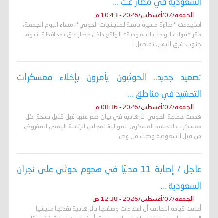
السعودية في مطار عت ...
الجمعة/07/أغسطس/2026 - 10:43 م
استهدفت *طائرة مسيرة تابعة لمليشيات الحوثي*، مساء اليوم الجمعة،
مقر *قوات الواجب السعودية* الواقع داخل مطار عتق بمحافظة شبوة،
جنوب شرق اليمن. تفاصيل ا
تصعيد جديد.. الحوثيون يأمرون بإخلاء معسكرات
التحشيد في مناطق ...
الجمعة/07/أغسطس/2026 - 08:36 م
هددت جماعة الحوثي الارهابية في بيان صدر عنها قبل قليل بسحق كل
معسكرات التحشيد العسكري الموالية لمجلس الرئاسة اليمني المفروض
من قبل السعودية ودعت من وص
عاجل / إصابة 11 مدنيًا في هجوم حوثي على نجران
السعودية ...
الجمعة/07/أغسطس/2026 - 12:38 ص
أعلنت قيادة التحالف أن اعتداءات وصفتها بالإرهابية نفذتها مليشيا