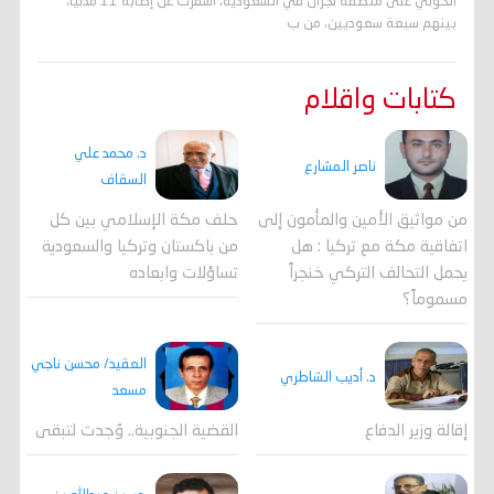
الحوثي على منطقة نجران في السعودية، أسفرت عن إصابة 11 مدنيًا،
بينهم سبعة سعوديين، من ب
كتابات واقلام
د. محمد علي
ناصر المشارع
السقاف
من مواثيق الأمين والمأمون إلى
حلف مكة الإسلامي بين كل
اتفاقية مكة مع تركيا : هل
من باكستان وتركيا والسعودية
يحمل التحالف التركي خنجراً
تساؤلات وابعاده
مسموماً؟
العقيد/ محسن ناجي
د. أديب الشاطري
مسعد
القضية الجنوبية.. وُجدت لتبقى
إقالة وزير الدفاع