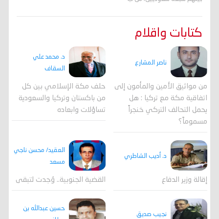
كتابات واقلام
د. محمد علي
ناصر المشارع
السقاف
من مواثيق الأمين والمأمون إلى
حلف مكة الإسلامي بين كل
اتفاقية مكة مع تركيا : هل
من باكستان وتركيا والسعودية
يحمل التحالف التركي خنجراً
تساؤلات وابعاده
مسموماً؟
العقيد/ محسن ناجي
د. أديب الشاطري
مسعد
القضية الجنوبية.. وُجدت لتبقى
إقالة وزير الدفاع
حسين عبدالله بن
نجيب صديق