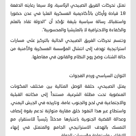
تمثل تحركات الفريق الصبيحي الرئاسية، ولا سيما رعايته الدفعة
18 قيادة وأركان بالأكاديمية العسكرية العليا في عدن حضورا
واستقبالا، رسالة سياسية بليغة تؤكد أن "الدولة تقاد بالعلم
والكفاءة والاحترافية لا بالمليشيا والمحسوبية".
وتتسم تحركات الفريق الصبيحي الحالية بالتركيز على مسارات
استراتيجية تهدف إلى انتشال المؤسسة العسكرية والأمنية من
حالة الشتات وضخ روح النظام والقانون في مفاصلها.
التوازن السياسي وردم الفجوات
يمثل الصبيحي، حلقة الوصل المثالية بين مختلف المكونات
المنضوية تحت مظلة الشرعية، مستنداً إلى مكانته القبلية
والاجتماعية في لحج والجنوب عامة، وتاريخه في الجيش اليمني.
واستطاع عبر هذا النفوذ خلق مقاربة متوازنة تدعم بقوة إنصاف
وعدالة القضية الجنوبية باعتبارها مدخلاً رئيسياً للاستقرار، مع
التمسك بالهدف الاستراتيجي الجامع والمتمثل في إنهاء
الانقلاب واستعادة مؤسسات الدولة.