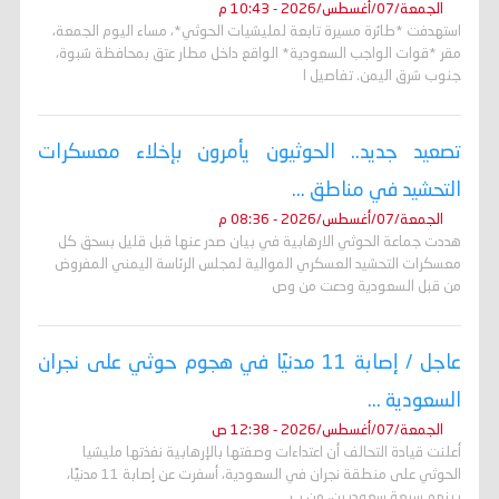
الجمعة/07/أغسطس/2026 - 10:43 م
استهدفت *طائرة مسيرة تابعة لمليشيات الحوثي*، مساء اليوم الجمعة،
مقر *قوات الواجب السعودية* الواقع داخل مطار عتق بمحافظة شبوة،
جنوب شرق اليمن. تفاصيل ا
تصعيد جديد.. الحوثيون يأمرون بإخلاء معسكرات
التحشيد في مناطق ...
الجمعة/07/أغسطس/2026 - 08:36 م
هددت جماعة الحوثي الارهابية في بيان صدر عنها قبل قليل بسحق كل
معسكرات التحشيد العسكري الموالية لمجلس الرئاسة اليمني المفروض
من قبل السعودية ودعت من وص
عاجل / إصابة 11 مدنيًا في هجوم حوثي على نجران
السعودية ...
الجمعة/07/أغسطس/2026 - 12:38 ص
أعلنت قيادة التحالف أن اعتداءات وصفتها بالإرهابية نفذتها مليشيا
الحوثي على منطقة نجران في السعودية، أسفرت عن إصابة 11 مدنيًا،
بينهم سبعة سعوديين، من ب