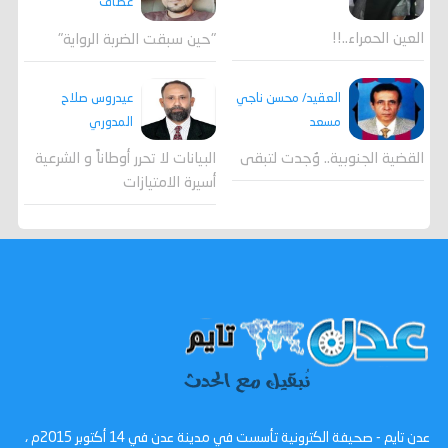
عطاف
العين الحمراء..!!
"حين سبقت الضربة الرواية"
العقيد/ محسن ناجي
عيدروس صلاح
مسعد
المدوري
القضية الجنوبية.. وُجدت لتبقى
البيانات لا تحرر أوطاناً و الشرعية
أسيرة الامتيازات
عدن تايم - صحيفة الكترونية تأسست في مدينة عدن في 14 أكتوبر 2015م ،