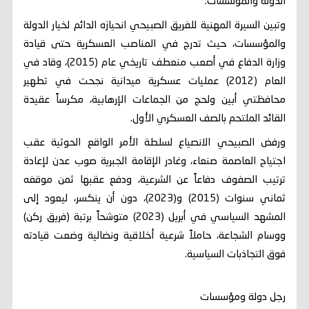
الدولة والمؤسسات.
وتبين السيرة المهنية للفريق الصبيحي انحيازه الدائم لخيار الدولة
والمؤسسات، حيث تدرج في المناصب العسكرية حتى قيادة
وزارة الدفاع في أصعب منعطف تاريخي عام (2015)، وقاد في
العام (2012) عمليات عسكرية ميدانية نجحت في تطهير
محافظتي أبين ولحج من الجماعات الإرهابية، مكرساً عقيدة
القائد الملتحم بالصف العسكري الأول.
ورفض الصبيحي الانصياع لسلطة الأمر الواقع الحوثية عقب
اجتياح العاصمة صنعاء، وغادر الإقامة الجبرية صوب عدن لإعادة
ترتيب الصفوف دفاعاً عن الشرعية، ودفع عقبها ثمن موقفه
ثماني سنوات (2015) و(2023)، دون أن ينكسر، ليعود إلى
المشهد السياسي في أبريل (2023) متوشحاً برتبة (فريق ركن)
ووسام الشجاعة، حاملاً شرعية أخلاقية ونضالية وضعت قيادته
فوق التجاذبات السياسية.
رجل دولة ومؤسسات