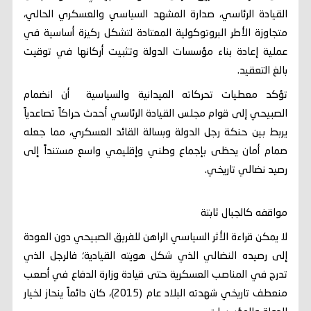
القيادة الرئاسي، صدارة المشهد السياسي والعسكري الحالي،
متجاوزة الأطر البروتوكولية المعتادة لتشكل ركيزة أساسية في
عملية إعادة بناء مؤسسات الدولة وتثبيت أركانها في توقيت
بالغ التعقيد.
تؤكد معطيات تحركاته الميدانية والسياسية أن انضمام
الصبيحي إلى قوام مجلس القيادة الرئاسي أحدث حراكاً تصاعدياً
يربط بين حنكة رجل الدولة وبسالة القائد العسكري، مما جعله
صمام أمان يحظى بإجماع وطني وإقليمي واسع مستنداً إلى
رصيد نضالي تاريخي.
مواقفه كالجبال ثابتة
لا يمكن قراءة الأثر السياسي الراهن للفريق الصبيحي دون العودة
إلى رصيده النضالي الذي شكل هويته القيادية؛ فالرجل الذي
تدرج في المناصب العسكرية حتى قيادة وزارة الدفاع في أصعب
منعطف تاريخي شهدته البلاد عام (2015)، كان دائماً ينحاز لخيار