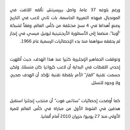
ورغم بلوغه 37 عاما، واصل بيريسيتش تألقه اللافت في
المونديال، فبهذه التمريرة الحاسمة، بات ثاني لاعب في التاريخ
يصنع أهدافا في 4 نسخ مختلفة من كأس العالم، وفقاً لشبكة
"أوبتا"، منضما إلى الأسطورة الأرجنتينية ليونيل ميسي، في إنجاز
لم يحققه سواهما منذ بدء الإحصائيات الرسمية عام 1966.
وتوقفت الجماهير الإنجليزية كثيرا عند هذا الهدف، حيث أظهرت
إحدى اللقطات في البداية أن لاعب كرواتيا كان متسللا، ولكن
حسمت تقنية "الفار" الأمر بلقطة تقنية تؤكد أن الهدف صحيح،
ولا وجود للتسلل.
كما أوضحت إحصائيات "ستاتس فوت" أن منتخب إنجلترا استقبل
هدفين في الشوط الأول من مباراة في كأس العالم للمرة
الأولى منذ 27 يونيو/ حزيران 2010 أمام ألمانيا.