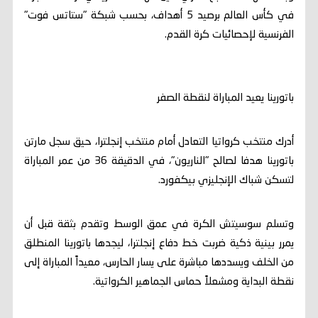
في كأس العالم برصيد 5 أهداف، بحسب شبكة "ستاتس فوت"
الفرنسية لإحصائيات كرة القدم.
باتورينا يعيد المباراة لنقطة الصفر
أدرك منتخب كرواتيا التعادل أمام منتخب إنجلترا، حيق سجل مارتن
باتورينا هدفا لصالح "الناريون"، في الدقيقة 36 من عمر المباراة
لتسكن شباك الإنجليزي بيكفورد.
وتسلم سوسيتش الكرة في عمق الوسط وتقدم بثقة قبل أن
يمرر بينية ذكية ضربت خط دفاع إنجلترا، ليجدها باتورينا المنطلق
من الخلف ويسددها مباشرة على يسار الحارس، معيداً المباراة إلى
نقطة البداية ومشعلاً حماس الجماهير الكرواتية.