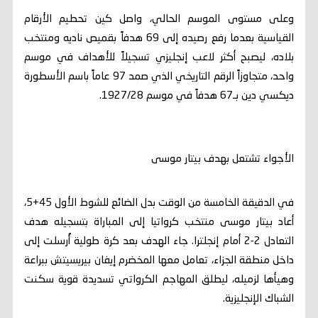
وعلى مستوى الموسم الحالي، واصل كين تحطيم الأرقام
القياسية بعدما رفع رصيده إلى 69 هدفاً بقميص ناديه ومنتخب
بلاده، ليصبح أكثر لاعب إنجليزي تسجيلاً للأهداف في موسم
واحد، متجاوزاً الرقم التاريخي الذي صمد 97 عاماً باسم الأسطورة
ديكسي دين بـ67 هدفاً في موسم 1927/28.
الأجواء تشتعل بهدف بيتار موسى
في الدقيقة الخامسة من الوقت بدل الضائع للشوط الأول 45+5،
أعاد بيتار موسى منتخب كرواتيا إلى المباراة بتسجيله هدف
التعادل 2-2 أمام إنجلترا. جاء الهدف بعد كرة طولية أُرسلت إلى
داخل منطقة الجزاء، تعامل معها المخضرم إيفان بيريسيتش ببراعة
وهيأها لزميله، ليطلق المهاجم الكرواتي تسديدة قوية سكنت
الشباك الإنجليزية.