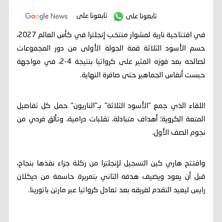
تابعونا على
تابعونا على
في افتتاحية نارية لمشوار منتخب إنجلترا في كأس العالم 2027،
حسم الأسود الثلاثة قمة الجولة الأولى من دور المجموعات
لصالحه بعد فوزه المثير على كرواتيا بنتيجة 4-2، في مواجهة
حبست أنفاس الجماهير حتى صافرة النهاية.
اللقاء الذي جمع "الأسود الثلاثة" بـ"الناريون" حمل كل تفاصيل
المتعة الكروية؛ أهداف متبادلة، تقلبات درامية، وتألق فردي من
نجوم الصف الأول.
وافتتح هاري كين التسجيل لإنجلترا من ركلة جزاء نفذها بنجاح،
قبل أن يعود ويضيف هدفه الثاني بتمريرة حاسمة من ديكلان
رايس ليعيد التقدم لفريقه بعد تعادل كرواتيا عبر مارتن باتورينا.