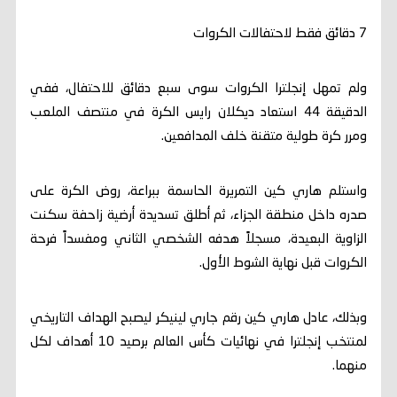
7 دقائق فقط لاحتفالات الكروات
ولم تمهل إنجلترا الكروات سوى سبع دقائق للاحتفال، ففي
الدقيقة 44 استعاد ديكلان رايس الكرة في منتصف الملعب
ومرر كرة طولية متقنة خلف المدافعين.
واستلم هاري كين التمريرة الحاسمة ببراعة، روض الكرة على
صدره داخل منطقة الجزاء، ثم أطلق تسديدة أرضية زاحفة سكنت
الزاوية البعيدة، مسجلاً هدفه الشخصي الثاني ومفسداً فرحة
الكروات قبل نهاية الشوط الأول.
وبذلك، عادل هاري كين رقم جاري لينيكر ليصبح الهداف التاريخي
لمنتخب إنجلترا في نهائيات كأس العالم برصيد 10 أهداف لكل
منهما.