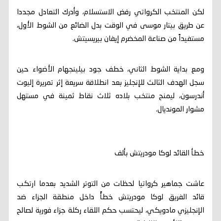
لكن المنتخب الكرواتي رفض الاستسلام، وأدرك التعادل مجددا
عن طريق بيتار موسى في الوقت بدل الضائع من الشوط الأول،
مستفيداً من صناعة المخضرم إيفان بيريسيتش.
ومع بداية الشوط الثاني، خطف جود بيلينجهام الأضواء حين
سجل الهدف الثالث للإنجليز بعد انطلاقة سريعة إثر تمريرة إليوت
أندرسون، ليمنح منتخب بلاده ثلاث نقاط ثمينة في مستهل
مشوار المونديال.
خطأ القائد لوكا مودريتش بألف
عاشت جماهير كرواتيا لحظات من التوتر الشديد بعدما ارتكب
قائد الفريق لوكا مودريتش خطأً داخل منطقة الجزاء ضد
الإنجليزي مادويكي، ليحتسب حكم اللقاء ركلة جزاء فورية لصالح