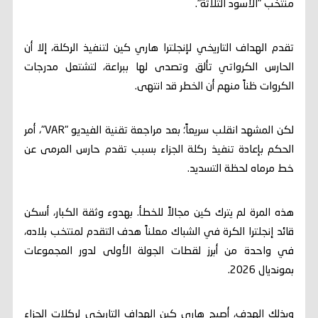
منتخب "الأسود الثلاثة".
تقدم الهداف التاريخي لإنجلترا هاري كين لتنفيذ الركلة، إلا أن
الحارس الكرواتي تألق وتصدى لها ببراعة، لتشتعل مدرجات
الكروات ظناً منهم أن الخطر قد انتهى.
لكن المشهد انقلب سريعاً؛ بعد مراجعة تقنية الفيديو "VAR"، أمر
الحكم بإعادة تنفيذ ركلة الجزاء بسبب تقدم حارس المرمى عن
خط مرماه لحظة التسديد.
هذه المرة لم يترك كين مجالاً للخطأ. بهدوء وثقة الكبار، أسكن
قائد إنجلترا الكرة في الشباك معلناً هدف التقدم لمنتخب بلاده،
في واحدة من أبرز لقطات الجولة الأولى لدور المجموعات
بمونديال 2026.
وبذلك الهدف، أصبح هاري كين الهداف التاريخي لركلات الجزاء