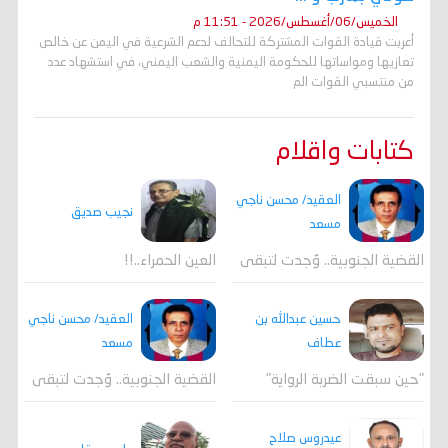
الخميس/06/أغسطس/2026 - 11:51 م
أعربت قيادة القوات المشتركة للتحالف لدعم الشرعية في اليمن عن خالص
تعازيها ومواساتها للحكومة اليمنية والشعب اليمني، في استشهاد عدد
من منتسبي القوات الم
كتابات واقلام
العقيد/ محسن ناجي
نجيب صديق
مسعد
القضية الجنوبية.. وُجدت لتبقى
العين الحمراء..!!
العقيد/ محسن ناجي
حسين عبدالله بن
مسعد
عطاف
القضية الجنوبية.. وُجدت لتبقى
"حين سبقت الضربة الرواية"
عيدروس صلاح