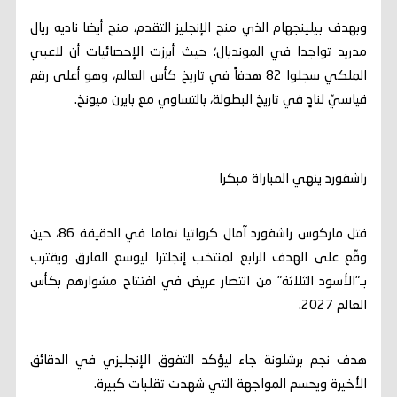
وبهدف بيلينجهام الذي منح الإنجليز التقدم، منح أيضا ناديه ريال
مدريد تواجدا في المونديال؛ حيث أبرزت الإحصائيات أن لاعبي
الملكي سجلوا 82 هدفاً في تاريخ كأس العالم، وهو أعلى رقم
قياسيّ لنادٍ في تاريخ البطولة، بالتساوي مع بايرن ميونخ.
راشفورد ينهي المباراة مبكرا
قتل ماركوس راشفورد آمال كرواتيا تماما في الدقيقة 86، حين
وقّع على الهدف الرابع لمنتخب إنجلترا ليوسع الفارق ويقترب
بـ"الأسود الثلاثة" من انتصار عريض في افتتاح مشوارهم بكأس
العالم 2027.
هدف نجم برشلونة جاء ليؤكد التفوق الإنجليزي في الدقائق
الأخيرة ويحسم المواجهة التي شهدت تقلبات كبيرة.