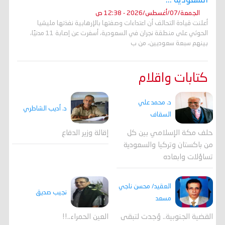
السعودية ...
الجمعة/07/أغسطس/2026 - 12:38 ص
أعلنت قيادة التحالف أن اعتداءات وصفتها بالإرهابية نفذتها مليشيا
الحوثي على منطقة نجران في السعودية، أسفرت عن إصابة 11 مدنيًا،
بينهم سبعة سعوديين، من ب
كتابات واقلام
د. محمد علي
د. أديب الشاطري
السقاف
حلف مكة الإسلامي بين كل
إقالة وزير الدفاع
من باكستان وتركيا والسعودية
تساؤلات وابعاده
العقيد/ محسن ناجي
نجيب صديق
مسعد
القضية الجنوبية.. وُجدت لتبقى
العين الحمراء..!!