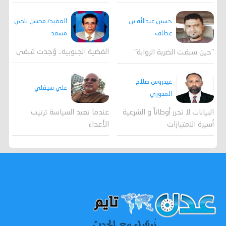
العقيد/ محسن ناجي
حسين عبدالله بن
مسعد
عطاف
القضية الجنوبية.. وُجدت لتبقى
"حين سبقت الضربة الرواية"
عيدروس صلاح
علي سيقلي
المدوري
عندما تعيد السياسة ترتيب
البيانات لا تحرر أوطاناً و الشرعية
الأعداء
أسيرة الامتيازات