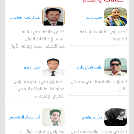
عبدالرقيب السنيدي
محمد قايد
ذكرى خالدة.. في الثالثة
تحذير إلى القوات المسلحة
لاستشهاد القائد البطل
الجنوبية
عبداللطيف السيد ورفاقه الأبرار
عارف ناجي علي
نشوان نصر
الامارات والحقيقة التي يجب ان
الحوثيون في سباق مع الزمن
تُقال
محاولة لربط الملف اليمني
بالصراع الإقليمي
ذكرى عراسي
أبو مرسال الدهمسي
الحوثي يضرب… والحكومة تدين!
مكيراس والجنوب أولاً... لا