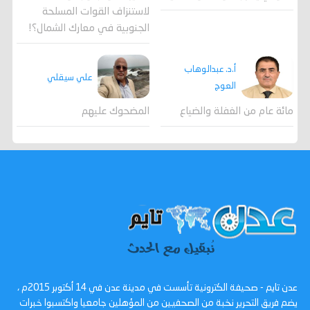
لاستنزاف القوات المسلحة
الجنوبية في معارك الشمال؟!
أ.د. عبدالوهاب
علي سيقلي
العوج
المضحوك عليهم
مائة عام من الغفلة والضياع
عدن تايم - صحيفة الكترونية تأسست في مدينة عدن في 14 أكتوبر 2015م ،
يضم فريق التحرير نخبة من الصحفيين من المؤهلين جامعيا واكتسبوا خبرات