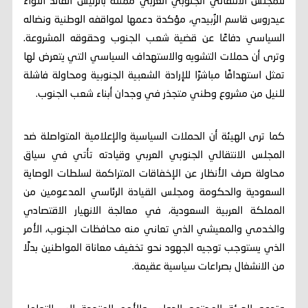
للمجلس الانتقالي الجنوبي العربي ممثلة بالرئيس القائد اللواء
عيدروس قاسم الزُبيدي، مؤكدة دعمها لمواقفه الوطنية ونضاله
السياسي دفاعًا عن قضية شعب الجنوب وحقوقه المشروعة.
وترى أن حملات التشويه والاستهداف السياسي التي يتعرض لها
تمثل استهدافًا مباشرًا للإرادة الشعبية الجنوبية ومحاولة فاشلة
للنيل من مشروع وطني متجذر في وجدان أبناء شعب الجنوب.
كما ترى الهيئة أن الحملات السياسية والإعلامية المتواصلة ضد
المجلس الانتقالي الجنوبي العربي وقيادته تأتي في سياق
محاولة صرف الأنظار عن الإخفاقات المتراكمة لسلطات الوصاية
السعودية والحكومة ومجلس القيادة الرئاسي المدعومين من
المملكة العربية السعودية، في معالجة الانهيار الاقتصادي
والخدمي والمعيشي الذي تعاني منه محافظات الجنوب، الأمر
الذي يستوجب توجيه الجهود نحو تخفيف معاناة المواطنين بدلًا
من الانشغال بصراعات سياسية عقيمة.