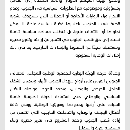
وتدعو الهيئة المجتمع الدولي والأمم المتحدة إلى التعامل
بمسؤولية وموضوعية مع التطورات السياسية في الجنوب، وعدم
الانجرار وراء الروايات الأحادية أو الحملات التي تستهدف تشويه
قضية شعب الجنوب، باعتبارها قضية سياسية عادلة لا يمكن
تجاوزها أو الالتفاف عليها، بل تتطلب معالجة سياسية شاملة
تستند إلى حق شعب الجنوب في التعبير عن إرادته وتقرير مصيره
ومستقبله بعيدًا عن الضغوط والإملاءات الخارجية، بما في ذلك
إملاءات الوصاية السعودية.
وختامًا، تترحم الهيئة الإدارية للجمعية الوطنية للمجلس الانتقالي
الجنوبي العربي على أرواح شهداء الجنوب الأبرار، وتتمنى الشفاء
العاجل للجرحى والمصابين، وتجدد العهد بمواصلة النضال
السياسي والوطني حتى استعادة الدولة الجنوبية كاملة
السيادة على أرضها وحدودها وهويتها الوطنية، ورفض كافة
أشكال الهيمنة والوصاية والتدخلات الخارجية التي تنتقص من
إرادة شعب الجنوب وحقه المشروع في تقرير مصيره وبناء
مستقبله بحرية واستقلال.