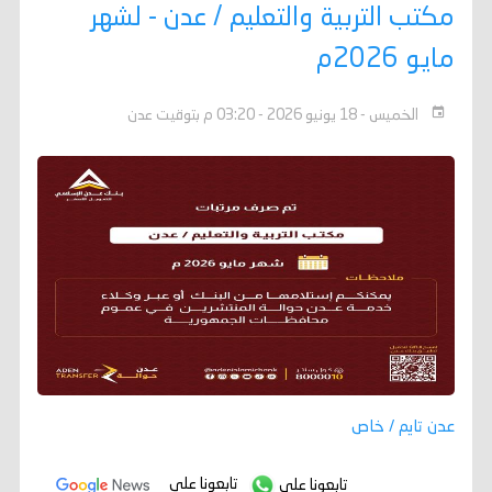
مكتب التربية والتعليم / عدن - لشهر
مايو 2026م
الخميس - 18 يونيو 2026 - 03:20 م بتوقيت عدن
عدن تايم / خاص
تابعونا على
تابعونا على