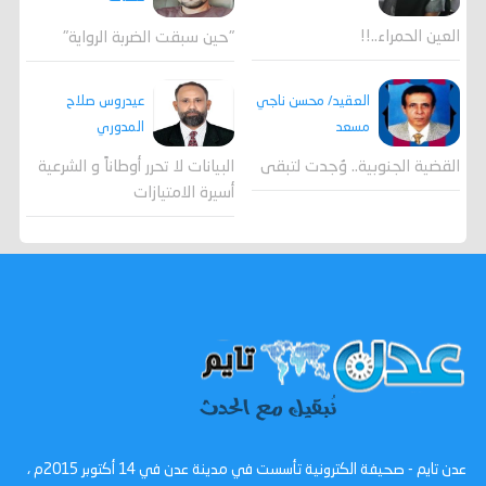
العين الحمراء..!!
"حين سبقت الضربة الرواية"
العقيد/ محسن ناجي
عيدروس صلاح
مسعد
المدوري
القضية الجنوبية.. وُجدت لتبقى
البيانات لا تحرر أوطاناً و الشرعية
أسيرة الامتيازات
عدن تايم - صحيفة الكترونية تأسست في مدينة عدن في 14 أكتوبر 2015م ،