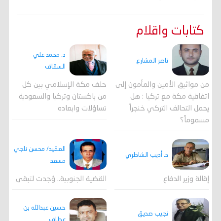
كتابات واقلام
د. محمد علي
ناصر المشارع
السقاف
من مواثيق الأمين والمأمون إلى
حلف مكة الإسلامي بين كل
اتفاقية مكة مع تركيا : هل
من باكستان وتركيا والسعودية
يحمل التحالف التركي خنجراً
تساؤلات وابعاده
مسموماً؟
العقيد/ محسن ناجي
د. أديب الشاطري
مسعد
القضية الجنوبية.. وُجدت لتبقى
إقالة وزير الدفاع
حسين عبدالله بن
نجيب صديق
عطاف