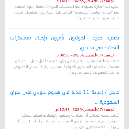
الجمعة/07/أغسطس/2026 - 10:43 م
استهدفت *طائرة مسيرة تابعة لمليشيات الحوثي*، مساء اليوم الجمعة،
مقر *قوات الواجب السعودية* الواقع داخل مطار عتق بمحافظة شبوة،
جنوب شرق اليمن. تفاصيل ا
تصعيد جديد.. الحوثيون يأمرون بإخلاء معسكرات
التحشيد في مناطق ...
الجمعة/07/أغسطس/2026 - 08:36 م
هددت جماعة الحوثي الارهابية في بيان صدر عنها قبل قليل بسحق كل
معسكرات التحشيد العسكري الموالية لمجلس الرئاسة اليمني المفروض
من قبل السعودية ودعت من وص
عاجل / إصابة 11 مدنيًا في هجوم حوثي على نجران
السعودية ...
الجمعة/07/أغسطس/2026 - 12:38 ص
أعلنت قيادة التحالف أن اعتداءات وصفتها بالإرهابية نفذتها مليشيا
الحوثي على منطقة نجران في السعودية، أسفرت عن إصابة 11 مدنيًا،
بينهم سبعة سعوديين، من ب