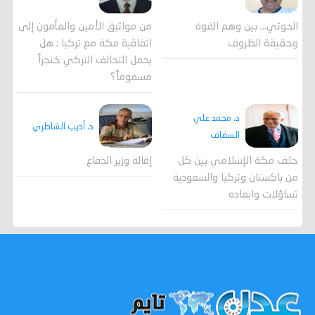
الحوثي... بين وهم القوة
من مواثيق الأمين والمأمون إلى
وحقيقة الظروف
اتفاقية مكة مع تركيا : هل
يحمل التحالف التركي خنجراً
مسموماً؟
د. محمد علي
د. أديب الشاطري
السقاف
حلف مكة الإسلامي بين كل
إقالة وزير الدفاع
من باكستان وتركيا والسعودية
تساؤلات وابعاده