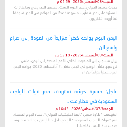
السبت/08/أغسطس/2026 - 05:59 م
جددت جماعة الحوثي، عصر اليوم السبت، قصفها الصاروخي وبالطائرات
المسيّرة على مدينة مأرب، مستهدفة عددًا من المواقع في المدينة، وفقًا
لما أورده التلفزيون
اليمن اليوم يواجه خطراً متزايداً من العودة إلى صراع
واسع الن ...
السبت/08/أغسطس/2026 - 12:10 ص
بيان منسوب إلى المبعوث الخاص للأمم المتحدة إلى اليمن، هانس
غروندبرغ، بشأن الوضع في اليمن عمّان، 7 آبأغسطس 2026- يواجه اليمن
اليوم خطراً متزايداً من ال
عاجل: مسيرة حوثية تستهدف مقر قوات الواجب
السعودية في مطار عت ...
الجمعة/07/أغسطس/2026 - 10:43 م
استهدفت *طائرة مسيرة تابعة لمليشيات الحوثي*، مساء اليوم الجمعة،
مقر *قوات الواجب السعودية* الواقع داخل مطار عتق بمحافظة شبوة،
جنوب شرق اليمن. تفاصيل ا