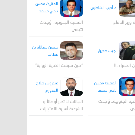
العقيد/ محسن
د. أديب الشاطري
ناجي مسعد
القضية الجنوبية.. وُجدت
ة وزير الدفاع
لتبقى
حسين عبدالله بن
نجيب صديق
عطاف
ن الحمراء..!!
"حين سبقت الضربة الرواية"
العقيد/ محسن
عيدروس صلاح
ناجي مسعد
المدوري
ية الجنوبية.. وُجدت
البيانات لا تحرر أوطاناً و
قى
الشرعية أسيرة الامتيازات