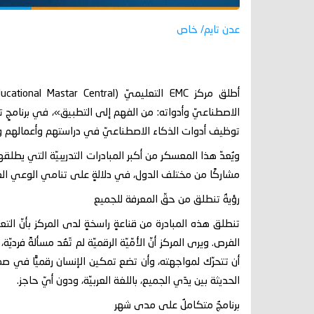
عدن تايم/ خاص
الاصطناعيّ وأدواته: من الفهم إلى التطبيق»، في برنامجٍ تدري
توظيف أدوات الذكاء الاصطناعيّ في دراستهم وأعمالهم وحي
ويُعدّ هذا المعسكر من أكبر المبادرات التدريبيّة التي يطلق
مشاركًا من مختلف الدول، في دلالةٍ على تنامي الوعي العرب
رؤيةٌ تنطلق من حقّ المعرفة للجميع
تنطلق هذه المبادرة من قناعةٍ راسخةٍ لدى المركز بأنّ التعليم
الفرص. ويرى المركز أنّ الأمّيّة الرقميّة لم تَعُد مسألةً فر
أن تتحرّك لمواجهته، وأن تضع تمكين الإنسان رقميًّا في صم
الحديثة بين يدَي الجميع، باللغة العربيّة، ودون أيّ حاجز.
برنامجٌ متكاملٌ على مدى شهر