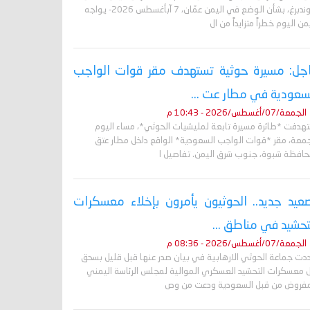
غروندبرغ، بشأن الوضع في اليمن عمّان، 7 آبأغسطس 2026- يواجه
من اليوم خطراً متزايداً من ال
جل: مسيرة حوثية تستهدف مقر قوات الواجب
سعودية في مطار عت ...
الجمعة/07/أغسطس/2026 - 10:43 م
تهدفت *طائرة مسيرة تابعة لمليشيات الحوثي*، مساء اليوم
جمعة، مقر *قوات الواجب السعودية* الواقع داخل مطار عتق
حافظة شبوة، جنوب شرق اليمن. تفاصيل ا
عيد جديد.. الحوثيون يأمرون بإخلاء معسكرات
تحشيد في مناطق ...
الجمعة/07/أغسطس/2026 - 08:36 م
دت جماعة الحوثي الارهابية في بيان صدر عنها قبل قليل بسحق
 معسكرات التحشيد العسكري الموالية لمجلس الرئاسة اليمني
مفروض من قبل السعودية ودعت من وص