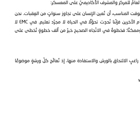
عامّ للمركز والمشرف الأكاديميّ على المعسكر:
ت المناسب، أن تُعين الإنسان على تجاوز سنواتٍ من العِقبات. نحن
نؤمن بأنّ كلّ إنسانٍ يستحقّ فرصة، وحين نفتح الأبواب أمام الآخرين فإنّنا نُحدِث تحوّلًا في الحياة لا مجرّد تعليم. في EMC لا
 وممكنًا؛ فخطوةٌ في الاتّجاه الصحيح خيرٌ من ألف خطوةٍ تُخطى على
ّ راغبٍ الالتحاق بالورش والاستفادة منها، إذ تُعالَج كلّ ورشةٍ موضوعًا