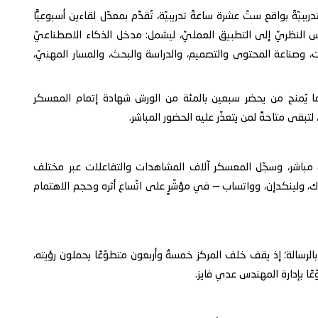
ةً بواقع ستّ عشرة ساعةً تدريبيّة، تُقدَّم بمعدّل لقاءين أسبوعيًّا
 المحتوى من التأسيس النظريّ إلى التطبيق العمليّ، ليشمل: مدخل الذكاء الاصطناعيّ
قت، وصناعة المحتوى والتصميم، والدراسة والبحث، والمسار المهنيّ،
ا يُمنح من يحضر سبعين بالمئة من الورش شهادة إتمام المعسكر
 لتبقى متاحةً لمن يتعذّر عليه الحضور المباشر.
كلٍ مباشر، وسجّل المعسكر آلاف المشاهدات والتفاعلات عبر مختلف
ك، ولينكدإن، وواتساب — في مؤشّرٍ على اتّساع أثره وحجم الاهتمام
الرسالة؛ إذ يقف خلف المركز خمسةٌ وأربعون متطوّعًا يحملون رؤيته،
ًا بإدارة المهندس عدي فايز.