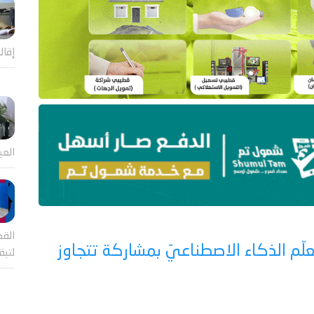
إقال
العي
القض
ّ لتعلّم الذكاء الاصطناعيّ بمشاركة تتجاوز
لتب