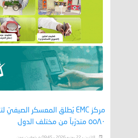
مركز EMC يُطلق المعسكر الصيفي
٥٥٨٠ متدرّباً من مختلف الدول
الإثنين - 22 يونيو 2026 - 09:45 م بتوقيت عدن