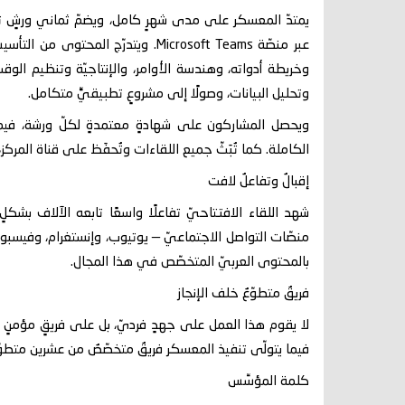
يمتدّ المعسكر على مدى شهرٍ كامل، ويضمّ ثماني ورشٍ تدريبيّ
عبر منصّة Microsoft Teams. ويتدرّج
وخريطة أدواته، وهندسة الأوامر، والإنتاجيّة وتنظيم الو
وتحليل البيانات، وصولًا إلى مشروعٍ تطبيقيٍّ متكامل.
ويحصل المشاركون على شهادةٍ معتمدةٍ لكلّ ورشة، فيم
الكاملة. كما تُبَثّ جميع اللقاءات وتُحفَظ على قناة المركز،
إقبالٌ وتفاعلٌ لافت
شهد اللقاء الافتتاحيّ تفاعلًا واسعًا تابعه الآلاف بش
منصّات التواصل الاجتماعيّ — يوتيوب، وإنستغرام، وفيسبو
بالمحتوى العربيّ المتخصّص في هذا المجال.
فريقٌ متطوّعٌ خلف الإنجاز
لا يقوم هذا العمل على جهدٍ فرديّ، بل على فريقٍ مؤمنٍ ب
فيما يتولّى تنفيذ المعسكر فريقٌ متخصّصٌ من عشرين متطوّع
كلمة المؤسِّس