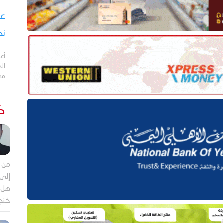
نج
أعل
مد
كت
من م
إلى 
هل ي
خنجر