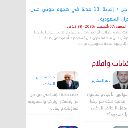
عاجل / إصابة 11 مدنيًا في هجوم حوثي على
ران السعودية ...
الجمعة/07/أغسطس/2026 - 12:38 ص
نت قيادة التحالف أن اعتداءات وصفتها بالإرهابية نفذتها مليشيا
الحوثي على منطقة نجران في السعودية، أسفرت عن إصابة 11
نيًا، بينهم سبعة سعوديين، من ب
ابات واقلام
د. محمد علي
ناصر المشارع
السقاف
واثيق الأمين والمأمون
حلف مكة الإسلامي بين كل
اتفاقية مكة مع تركيا :
من باكستان وتركيا والسعودية
حمل التحالف التركي
تساؤلات وابعاده
اً مسموماً؟