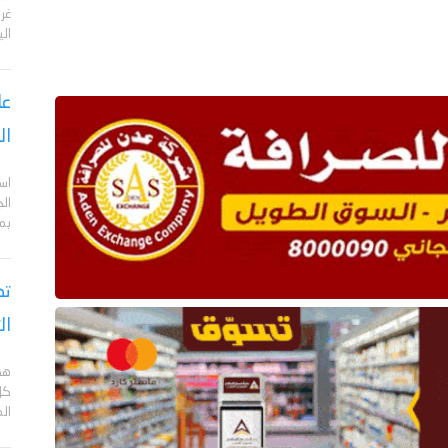
الي
عا
ال
اس
ال
بم
تص
ال
هد
كل
ال