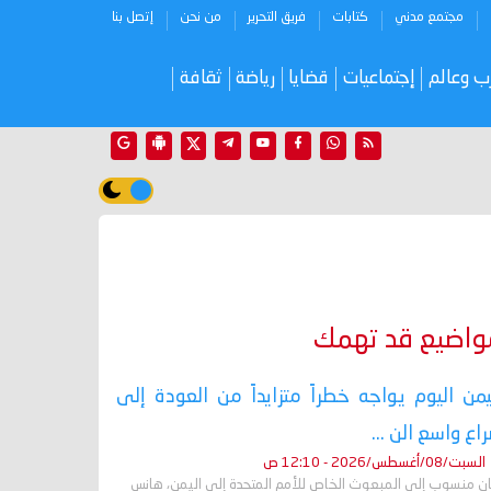
مجتمع مدني
كتابات
فريق التحرير
من نحن
إتصل بنا
ب وعالم
إجتماعيات
قضايا
رياضة
ثقافة
واضيع قد تهمك
يمن اليوم يواجه خطراً متزايداً من العودة إلى
اع واسع الن ...
السبت/08/أغسطس/2026 - 12:10 ص
ان منسوب إلى المبعوث الخاص للأمم المتحدة إلى اليمن، هانس