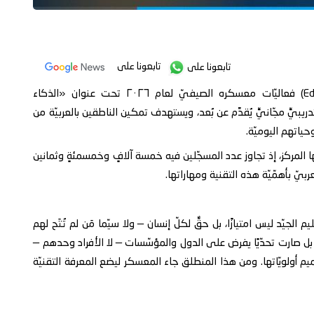
تابعونا على
تابعونا على
أطلق مركز EMC التعليميّ (Educational Mastar Central) فعاليّات معسكره الصيفيّ لعام ٢٠٢٦ تحت عنوان «الذكاء
بيٍّ مجّانيٍّ يُقدَّم عن بُعد، ويستهدف تمكين الناطقين بالعربيّة من
اتهم اليوميّة.
ها المركز، إذ تجاوز عدد المسجّلين فيه خمسة آلافٍ وخمسمئةٍ وثمانين
يّ بأهمّيّة هذه التقنية ومهاراتها.
 الجيّد ليس امتيازًا، بل حقٌّ لكلّ إنسان — ولا سيّما مَن لم تُتَح لهم
ديّة، بل صارت تحدّيًا يفرض على الدول والمؤسّسات — لا الأفراد وحدهم —
يم أولويّاتها. ومن هذا المنطلق جاء المعسكر ليضع المعرفة التقنيّة