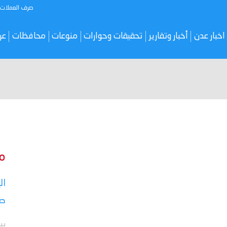
صرف العملات
اخبار عدن
أخبار وتقارير
تحقيقات وحوارات
منوعات
محافظات
عر
م
ال
صر
بي