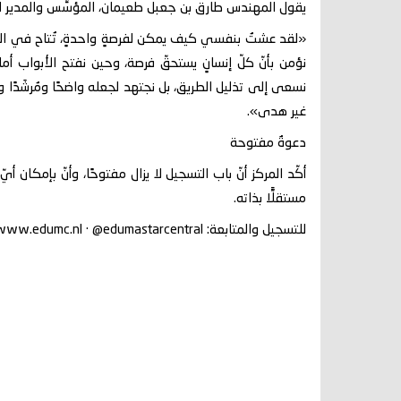
يقول المهندس طارق بن جعبل طعيمان، المؤسِّس والمدير ال
«لقد عشتُ بنفسي كيف يمكن لفرصةٍ واحدةٍ، تُتاح في الوق
نسعى إلى تذليل الطريق، بل نجتهد لجعله واضحًا ومُرشَدًا
غير هدى».
دعوةٌ مفتوحة
أكّد المركز أنّ باب التسجيل لا يزال مفتوحًا، وأنّ بإمكان أي
مستقلًّا بذاته.
للتسجيل والمتابعة: www.edumc.nl · @edumastarcentral