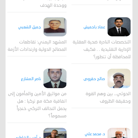
ووحدة الهدف
جميل الشعبي
عماد باحميش
المشهد اليمني: تقاطعات
التخصصات النادرة ضحية العقلية
المصالح الدولية وارتدادات الأزمة
الإدارية التقليدية . . فكيف
للمحافظة أن تتطور؟
صالح حقروص
ناصر المشارع
الحوثي... بين وهم القوة
من مواثيق الأمين والمأمون إلى
وحقيقة الظروف
اتفاقية مكة مع تركيا : هل
يحمل التحالف التركي خنجراً
مسموماً؟
د. محمد علي
د. أديب الشاطري