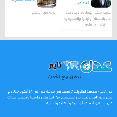
السقاف
حلف مكة الإسلامي بين كل
إقالة وزير الدفاع
من باكستان وتركيا والسعودية
تساؤلات وابعاده
عدن تايم - صحيفة الكترونية تأسست في مدينة عدن في 14 أكتوبر 2015م ،
يضم فريق التحرير نخبة من الصحفيين من المؤهلين جامعيا واكتسبوا خبرات
في عدد من الصحف الرسمية والاهلية والدولية.