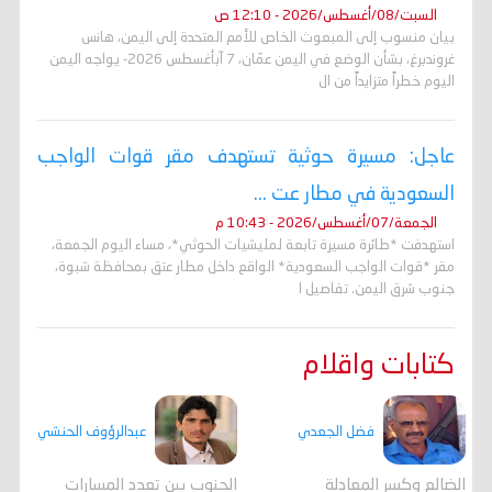
السبت/08/أغسطس/2026 - 12:10 ص
بيان منسوب إلى المبعوث الخاص للأمم المتحدة إلى اليمن، هانس
غروندبرغ، بشأن الوضع في اليمن عمّان، 7 آبأغسطس 2026- يواجه اليمن
اليوم خطراً متزايداً من ال
عاجل: مسيرة حوثية تستهدف مقر قوات الواجب
السعودية في مطار عت ...
الجمعة/07/أغسطس/2026 - 10:43 م
استهدفت *طائرة مسيرة تابعة لمليشيات الحوثي*، مساء اليوم الجمعة،
مقر *قوات الواجب السعودية* الواقع داخل مطار عتق بمحافظة شبوة،
جنوب شرق اليمن. تفاصيل ا
كتابات واقلام
فضل الجعدي
عبدالرؤوف الحنشي
الضالع وكسر المعادلة
الجنوب بين تعدد المسارات