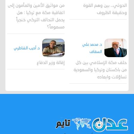
الحوثي... بين وهم القوة
من مواثيق الأمين والمأمون إلى
وحقيقة الظروف
اتفاقية مكة مع تركيا : هل
يحمل التحالف التركي خنجراً
مسموماً؟
د. محمد علي
د. أديب الشاطري
السقاف
حلف مكة الإسلامي بين كل
إقالة وزير الدفاع
من باكستان وتركيا والسعودية
تساؤلات وابعاده