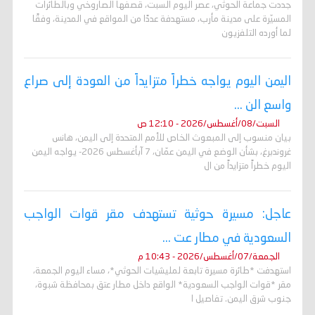
جددت جماعة الحوثي، عصر اليوم السبت، قصفها الصاروخي وبالطائرات
المسيّرة على مدينة مأرب، مستهدفة عددًا من المواقع في المدينة، وفقًا
لما أورده التلفزيون
اليمن اليوم يواجه خطراً متزايداً من العودة إلى صراع
واسع الن ...
السبت/08/أغسطس/2026 - 12:10 ص
بيان منسوب إلى المبعوث الخاص للأمم المتحدة إلى اليمن، هانس
غروندبرغ، بشأن الوضع في اليمن عمّان، 7 آبأغسطس 2026- يواجه اليمن
اليوم خطراً متزايداً من ال
عاجل: مسيرة حوثية تستهدف مقر قوات الواجب
السعودية في مطار عت ...
الجمعة/07/أغسطس/2026 - 10:43 م
استهدفت *طائرة مسيرة تابعة لمليشيات الحوثي*، مساء اليوم الجمعة،
مقر *قوات الواجب السعودية* الواقع داخل مطار عتق بمحافظة شبوة،
جنوب شرق اليمن. تفاصيل ا