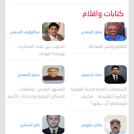
كتابات واقلام
فضل الجعدي
عبدالرؤوف الحنشي
الضالع وكسر المعادلة
الجنوب بين تعدد المسارات
ووحدة الهدف
جميل الشعبي
عماد باحميش
المشهد اليمني: تقاطعات
التخصصات النادرة ضحية العقلية
المصالح الدولية وارتدادات الأزمة
الإدارية التقليدية . . فكيف
للمحافظة أن تتطور؟
صالح حقروص
ناصر المشارع