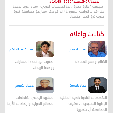
الجمعة/07/أغسطس/2026 - 10:43 م
استهدفت *طائرة مسيرة تابعة لمليشيات الحوثي*، مساء اليوم الجمعة،
مقر *قوات الواجب السعودية* الواقع داخل مطار عتق بمحافظة شبوة،
جنوب شرق اليمن. تفاصيل ا
كتابات واقلام
فضل الجعدي
عبدالرؤوف الحنشي
الضالع وكسر المعادلة
الجنوب بين تعدد المسارات
ووحدة الهدف
جميل الشعبي
عماد باحميش
المشهد اليمني: تقاطعات
التخصصات النادرة ضحية العقلية
المصالح الدولية وارتدادات الأزمة
الإدارية التقليدية . . فكيف
للمحافظة أن تتطور؟