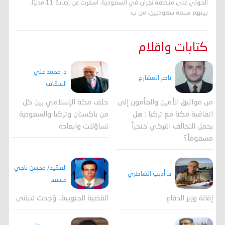
الحوثي على منطقة نجران في السعودية، أسفرت عن إصابة 11 مدنيًا،
بينهم سبعة سعوديين، من ب
كتابات واقلام
د. محمد علي
ناصر المشارع
السقاف
من مواثيق الأمين والمأمون إلى
حلف مكة الإسلامي بين كل
اتفاقية مكة مع تركيا : هل
من باكستان وتركيا والسعودية
يحمل التحالف التركي خنجراً
تساؤلات وابعاده
مسموماً؟
العقيد/ محسن ناجي
د. أديب الشاطري
مسعد
القضية الجنوبية.. وُجدت لتبقى
إقالة وزير الدفاع