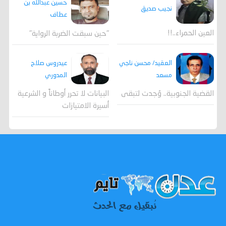
حسين عبدالله بن
نجيب صديق
عطاف
العين الحمراء..!!
"حين سبقت الضربة الرواية"
العقيد/ محسن ناجي
عيدروس صلاح
مسعد
المدوري
القضية الجنوبية.. وُجدت لتبقى
البيانات لا تحرر أوطاناً و الشرعية
أسيرة الامتيازات