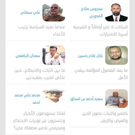
عيدروس صلاح
علي سيقلي
المدوري
عندما تعيد السياسة ترتيب
البيانات لا تحرر أوطاناً و الشرعية
الأعداء
أسيرة الامتيازات
بلال غلام حسين
سعدان اليافعي
ما بعد الفصول المؤلمة..يبقى
ما بين الثبات والانبطاح.. حين
الأمل
تخاض الحرب بعقيدتين
محمد علي محمد
سعيد أحمد بن اسحاق
احمد
لماذا تستهدفون الأخيار،
بالنفير والثبات نصون الدين
وتتسترون عن لوبيات الاحتكار
والعرض والارض
ومجرمي تدمير مصفاة عدن؟