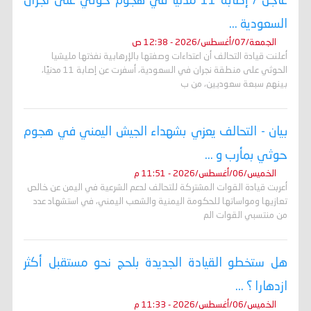
عاجل / إصابة 11 مدنيًا في هجوم حوثي على نجران
السعودية ...
الجمعة/07/أغسطس/2026 - 12:38 ص
أعلنت قيادة التحالف أن اعتداءات وصفتها بالإرهابية نفذتها مليشيا
الحوثي على منطقة نجران في السعودية، أسفرت عن إصابة 11 مدنيًا،
بينهم سبعة سعوديين، من ب
بيان - التحالف يعزي بشهداء الجيش اليمني في هجوم
حوثي بمأرب و ...
الخميس/06/أغسطس/2026 - 11:51 م
أعربت قيادة القوات المشتركة للتحالف لدعم الشرعية في اليمن عن خالص
تعازيها ومواساتها للحكومة اليمنية والشعب اليمني، في استشهاد عدد
من منتسبي القوات الم
هل ستخطو القيادة الجديدة بلحج نحو مستقبل أكثر
ازدهارا ؟ ...
الخميس/06/أغسطس/2026 - 11:33 م