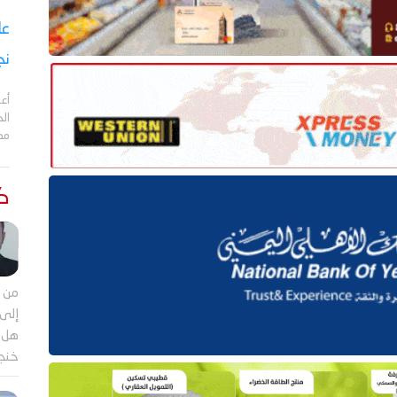
نج
أعل
مد
كت
من م
إلى 
هل ي
خنجر