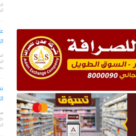
الي
عا
ال
اس
ال
بم
تص
ال
هد
كل
ال