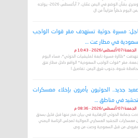
غروندبرغ، بشأن الوضع في اليمن عمّان، 7 آبأغسطس 2026- يواجه
من اليوم خطراً متزايداً من ال
جل: مسيرة حوثية تستهدف مقر قوات الواجب
سعودية في مطار عت ...
الجمعة/07/أغسطس/2026 - 10:43 م
تهدفت *طائرة مسيرة تابعة لمليشيات الحوثي*، مساء اليوم
جمعة، مقر *قوات الواجب السعودية* الواقع داخل مطار عتق
حافظة شبوة، جنوب شرق اليمن. تفاصيل ا
عيد جديد.. الحوثيون يأمرون بإخلاء معسكرات
تحشيد في مناطق ...
الجمعة/07/أغسطس/2026 - 08:36 م
دت جماعة الحوثي الارهابية في بيان صدر عنها قبل قليل بسحق
 معسكرات التحشيد العسكري الموالية لمجلس الرئاسة اليمني
مفروض من قبل السعودية ودعت من وص