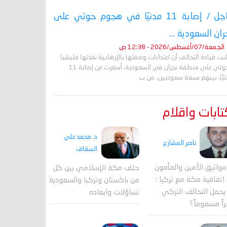
عاجل / إصابة 11 مدنيًا في هجوم حوثي على
ران السعودية ...
الجمعة/07/أغسطس/2026 - 12:38 ص
نت قيادة التحالف أن اعتداءات وصفتها بالإرهابية نفذتها مليشيا
الحوثي على منطقة نجران في السعودية، أسفرت عن إصابة 11
نيًا، بينهم سبعة سعوديين، من ب
ابات واقلام
د. محمد علي
ناصر المشارع
السقاف
واثيق الأمين والمأمون
حلف مكة الإسلامي بين كل
اتفاقية مكة مع تركيا :
من باكستان وتركيا والسعودية
حمل التحالف التركي
تساؤلات وابعاده
اً مسموماً؟