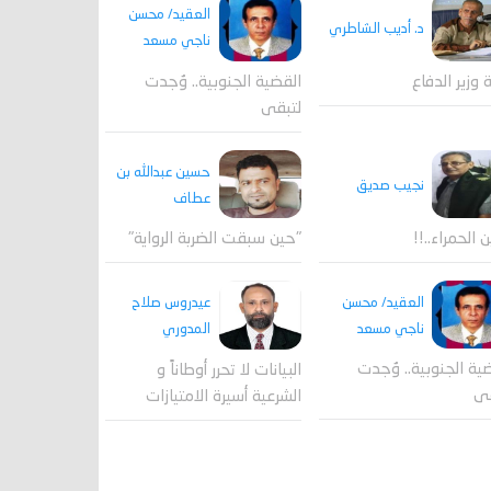
العقيد/ محسن
د. أديب الشاطري
ناجي مسعد
القضية الجنوبية.. وُجدت
ة وزير الدفاع
لتبقى
حسين عبدالله بن
نجيب صديق
عطاف
ن الحمراء..!!
"حين سبقت الضربة الرواية"
العقيد/ محسن
عيدروس صلاح
ناجي مسعد
المدوري
ية الجنوبية.. وُجدت
البيانات لا تحرر أوطاناً و
قى
الشرعية أسيرة الامتيازات