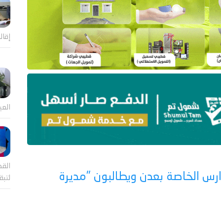
إقال
العي
القض
ارس الخاصة بعدن ويطالبون "مديرة
لتب