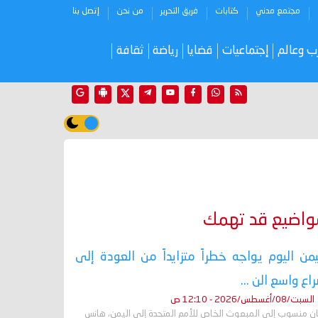
مجتمع مدني
كتابات
فريق التحرير
من نحن
إتصل بنا
ب وعالم
إجتماعيات
قضايا
رياضة
ثقافة
واضيع قد تهمك
يمن اليوم يواجه خطراً متزايداً من العودة إلى
اع واسع الن ...
السبت/08/أغسطس/2026 - 12:10 ص
ان منسوب إلى المبعوث الخاص للأمم المتحدة إلى اليمن، هانس