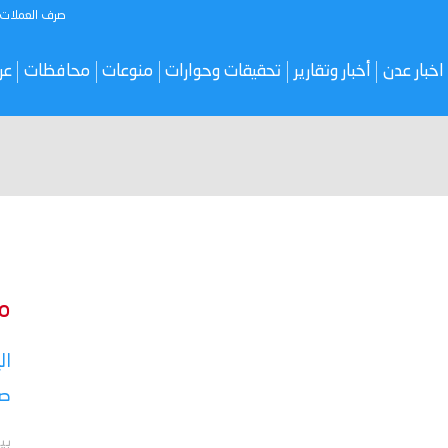
صرف العملات
اخبار عدن
أخبار وتقارير
تحقيقات وحوارات
منوعات
محافظات
عر
م
ال
صر
بي