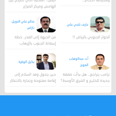
وللضيافة احكام…
اليمن… القضية التي تتأرجح بين
الهامش ومركز الصراع
صالح علي الدويل
عارف ناجي علي
باراس
الحوار الجنوبي بالرياض !!
من الجبهة إلى الغدر.. خطة
إسقاط الجنوب بالإرهاب
أ.د. عبدالوهاب
بكيل الوقزة
العوج
ترامب يتراجع... هل بدأت صفقة
حين يتحول وفد السلام إلى
جديدة للخليج و الشرق الأوسط؟
إقامة مفتوحة وتجارة بالانتظار