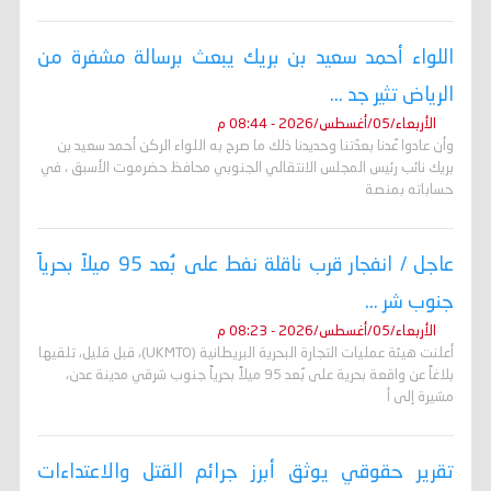
اللواء أحمد سعيد بن بريك يبعث برسالة مشفرة من
الرياض تثير جد ...
الأربعاء/05/أغسطس/2026 - 08:44 م
وأن عادوا عُدنا بعدّتنا وحديدنا ذلك ما صرح به اللواء الركن أحمد سعيد بن
بريك نائب رئيس المجلس الانتقالي الجنوبي محافظ حضرموت الأسبق ، في
حساباته بمنصة
عاجل / انفجار قرب ناقلة نفط على بُعد 95 ميلاً بحرياً
جنوب شر ...
الأربعاء/05/أغسطس/2026 - 08:23 م
أعلنت هيئة عمليات التجارة البحرية البريطانية (UKMTO)، قبل قليل، تلقيها
بلاغاً عن واقعة بحرية على بُعد 95 ميلاً بحرياً جنوب شرقي مدينة عدن،
مشيرة إلى أ
تقرير حقوقي يوثق أبرز جرائم القتل والاعتداءات