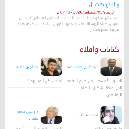
والانتهاكات ال ...
الأربعاء/05/أغسطس/2026 - 07:43 م
عقدت الهيئة الإدارية للجمعية الوطنية بالمجلس الانتقالي الجنوبي
العربي، صباح اليوم الأربعاء، اجتماعها الدوري، برئاسة الأستاذ نصر صالح
هرهرة، عضو هيئة ر
كتابات واقلام
وضاح بن عطية
عبدالكريم أحمد سعيد
لماذا يتكرر المشهد ؟
الشرق الأوسط .. من صراع النفوذ
إلى إعادة تشكيل النظام
الإقليمي
د. ياسين سعيد
احمد عبداللاه
نعمان