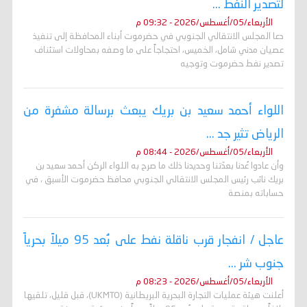
لتصدير النفط ...
الأربعاء/05/أغسطس/2026 - 09:32 م
دعا المجلس الانتقالي الجنوبي في حضرموت أبناء المحافظة إلى تنفيذ
عصيان مدني شامل، الخميس، احتجاجاً على ما وصفه بمحاولات استئناف
تصدير نفط حضرموت وتوجيه
اللواء أحمد سعيد بن بريك يبعث برسالة مشفرة من
الرياض تثير جد ...
الأربعاء/05/أغسطس/2026 - 08:44 م
وأن عادوا عُدنا بعدّتنا وحديدنا ذلك ما صرح به اللواء الركن أحمد سعيد بن
بريك نائب رئيس المجلس الانتقالي الجنوبي محافظ حضرموت الأسبق ، في
حساباته بمنصة
عاجل / انفجار قرب ناقلة نفط على بُعد 95 ميلاً بحرياً
جنوب شر ...
الأربعاء/05/أغسطس/2026 - 08:23 م
أعلنت هيئة عمليات التجارة البحرية البريطانية (UKMTO)، قبل قليل، تلقيها