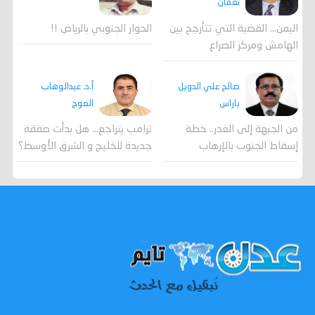
نعمان
اليمن… القضية التي تتأرجح بين
الحوار الجنوبي بالرياض !!
الهامش ومركز الصراع
صالح علي الدويل
أ.د. عبدالوهاب
باراس
العوج
من الجبهة إلى الغدر.. خطة
ترامب يتراجع... هل بدأت صفقة
إسقاط الجنوب بالإرهاب
جديدة للخليج و الشرق الأوسط؟