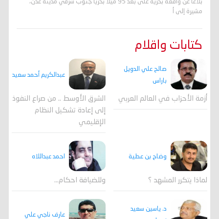
بلاغاً عن واقعة بحرية على بُعد 95 ميلاً بحرياً جنوب شرقي مدينة عدن،
مشيرة إلى أ
كتابات واقلام
صالح علي الدويل
عبدالكريم أحمد سعيد
باراس
أزمة الأحزاب في العالم العربي
الشرق الأوسط .. من صراع النفوذ
إلى إعادة تشكيل النظام
الإقليمي
احمد عبداللاه
وضاح بن عطية
وللضيافة احكام…
لماذا يتكرر المشهد ؟
د. ياسين سعيد
عارف ناجي علي