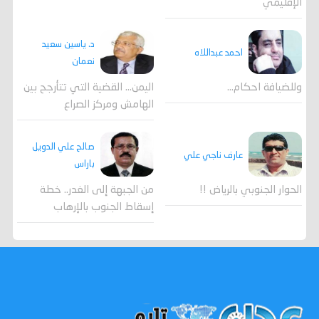
الإقليمي
د. ياسين سعيد
احمد عبداللاه
نعمان
وللضيافة احكام…
اليمن… القضية التي تتأرجح بين
الهامش ومركز الصراع
صالح علي الدويل
عارف ناجي علي
باراس
الحوار الجنوبي بالرياض !!
من الجبهة إلى الغدر.. خطة
إسقاط الجنوب بالإرهاب