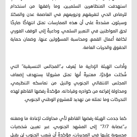
استهدفت المتظاهرين السلميين، وما رافقها من استخدام
للرصاص الحي لتفريقهم وترويعهم في العاصمة عدن والمكلا
وسيئون، مشددةً على أن هذه الممارسات تمثل انتهاكًا صارخًا
لحق المواطنين في التعبير السلمي، وداعيةً إلى الوقف الفوري
لكافة أعمال القمع، ومحاسبة المسؤولين عنها، وضمان حماية
الحقوق والحريات العامة.
وأدانت الهيئة الإدارية ما يُعرف بـ"المجالس التنسيقية" التي
شُكلت مؤخرًا، معتبرةً أنها تمثل مشروعًا يستهدف إضعاف
المجلس الانتقالي الجنوبي والنيل من تماسكه التنظيمي،
ومحاولة إفراغه من كوادره وقياداته، مؤكدةً رفضها القاطع لهذه
التحركات وما تمثله من تهديد للمشروع الوطني الجنوبي.
كما جددت الهيئة رفضها القاطع لأي محاولات لإعادة ما وصفته
بـ"عصابة 7/7" إلى المشهد الجنوبي، عبر تعيين شخصيات
محسوبة عليها في المديريات، مؤكدةً أن شعب الجنوب لن يقبل