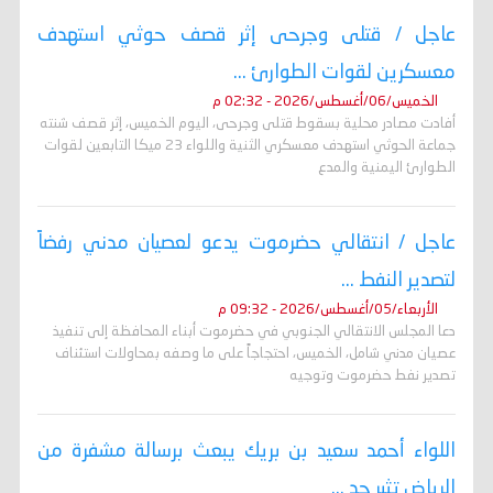
عاجل / قتلى وجرحى إثر قصف حوثي استهدف
معسكرين لقوات الطوارئ ...
الخميس/06/أغسطس/2026 - 02:32 م
أفادت مصادر محلية بسقوط قتلى وجرحى، اليوم الخميس، إثر قصف شنته
جماعة الحوثي استهدف معسكري الثنية واللواء 23 ميكا التابعين لقوات
الطوارئ اليمنية والمدع
عاجل / انتقالي حضرموت يدعو لعصيان مدني رفضاً
لتصدير النفط ...
الأربعاء/05/أغسطس/2026 - 09:32 م
دعا المجلس الانتقالي الجنوبي في حضرموت أبناء المحافظة إلى تنفيذ
عصيان مدني شامل، الخميس، احتجاجاً على ما وصفه بمحاولات استئناف
تصدير نفط حضرموت وتوجيه
اللواء أحمد سعيد بن بريك يبعث برسالة مشفرة من
الرياض تثير جد ...