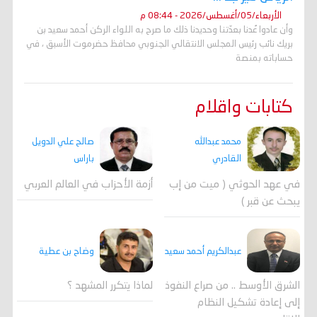
الأربعاء/05/أغسطس/2026 - 08:44 م
وأن عادوا عُدنا بعدّتنا وحديدنا ذلك ما صرح به اللواء الركن أحمد سعيد بن
بريك نائب رئيس المجلس الانتقالي الجنوبي محافظ حضرموت الأسبق ، في
حساباته بمنصة
كتابات واقلام
محمد عبدالله
صالح علي الدويل
القادري
باراس
في عهد الحوثي ( ميت من إب
أزمة الأحزاب في العالم العربي
يبحث عن قبر )
وضاح بن عطية
عبدالكريم أحمد سعيد
لماذا يتكرر المشهد ؟
الشرق الأوسط .. من صراع النفوذ
إلى إعادة تشكيل النظام