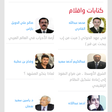
كتابات واقلام
محمد عبدالله
صالح علي الدويل
القادري
باراس
في عهد الحوثي ( ميت من إب
أزمة الأحزاب في العالم العربي
يبحث عن قبر )
وضاح بن عطية
عبدالكريم أحمد سعيد
لماذا يتكرر المشهد ؟
الشرق الأوسط .. من صراع النفوذ
إلى إعادة تشكيل النظام
الإقليمي
د. ياسين سعيد
احمد عبداللاه
نعمان