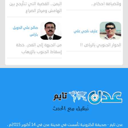
وللضيافة احكام…
اليمن… القضية التي تتأرجح بين
الهامش ومركز الصراع
صالح علي الدويل
عارف ناجي علي
باراس
الحوار الجنوبي بالرياض !!
من الجبهة إلى الغدر.. خطة
إسقاط الجنوب بالإرهاب
عدن تايم - صحيفة الكترونية تأسست في مدينة عدن في 14 أكتوبر 2015م ،