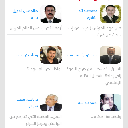
محمد عبدالله
صالح علي الدويل
القادري
باراس
في عهد الحوثي ( ميت من إب
أزمة الأحزاب في العالم العربي
يبحث عن قبر )
وضاح بن عطية
عبدالكريم أحمد سعيد
لماذا يتكرر المشهد ؟
الشرق الأوسط .. من صراع النفوذ
إلى إعادة تشكيل النظام
الإقليمي
د. ياسين سعيد
احمد عبداللاه
نعمان
وللضيافة احكام…
اليمن… القضية التي تتأرجح بين
الهامش ومركز الصراع