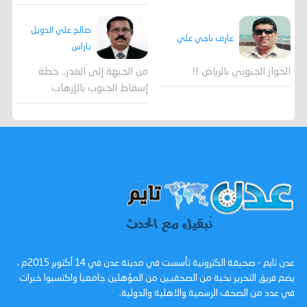
صالح علي الدويل
عارف ناجي علي
باراس
الحوار الجنوبي بالرياض !!
من الجبهة إلى الغدر.. خطة
إسقاط الجنوب بالإرهاب
عدن تايم - صحيفة الكترونية تأسست في مدينة عدن في 14 أكتوبر 2015م ،
يضم فريق التحرير نخبة من الصحفيين من المؤهلين جامعيا واكتسبوا خبرات
في عدد من الصحف الرسمية والاهلية والدولية.