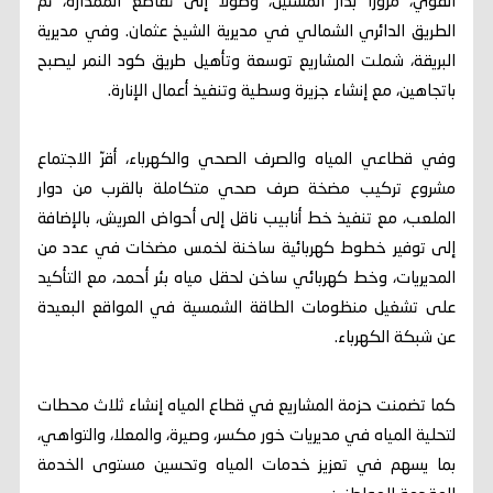
القوي، مرورًا بدار المسنين، وصولًا إلى تقاطع الممدارة، ثم
الطريق الدائري الشمالي في مديرية الشيخ عثمان. وفي مديرية
البريقة، شملت المشاريع توسعة وتأهيل طريق كود النمر ليصبح
باتجاهين، مع إنشاء جزيرة وسطية وتنفيذ أعمال الإنارة.
وفي قطاعي المياه والصرف الصحي والكهرباء، أقرّ الاجتماع
مشروع تركيب مضخة صرف صحي متكاملة بالقرب من دوار
الملعب، مع تنفيذ خط أنابيب ناقل إلى أحواض العريش، بالإضافة
إلى توفير خطوط كهربائية ساخنة لخمس مضخات في عدد من
المديريات، وخط كهربائي ساخن لحقل مياه بئر أحمد، مع التأكيد
على تشغيل منظومات الطاقة الشمسية في المواقع البعيدة
عن شبكة الكهرباء.
كما تضمنت حزمة المشاريع في قطاع المياه إنشاء ثلاث محطات
لتحلية المياه في مديريات خور مكسر، وصيرة، والمعلا، والتواهي،
بما يسهم في تعزيز خدمات المياه وتحسين مستوى الخدمة