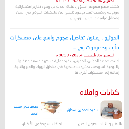
الخميس/06/أغسطس/2026 - 11:30 م
كشف مصدر سعودي مسؤول لقناة الحدث عن وجود تقارير استخباراتية
موثوقة ومتعددة تفيد بوجود تنسيق بين مليشيات الحوثي في اليمن
وفصائل عراقية والحرس الثوري ال
الحوثيون يعلنون تفاصيل هجوم واسع على معسكرات
مأرب وحضرموت وي ...
الخميس/06/أغسطس/2026 - 06:13 م
أعلنت جماعة الحوثي، الخميس، تنفيذ عملية عسكرية واسعة وصفتها
بالنوعية، استهدفت تحشيدات عسكرية في مناطق الرويك والعبر والثنية،
إضافة إلى معسكرات أخرى قا
كتابات واقلام
محمد علي محمد
سعيد أحمد بن اسحاق
احمد
لماذا تستهدفون الأخيار،
بالنفير والثبات نصون الدين