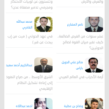
وتتسترون عن لوبيات الاحتكار
والعرض والارض
ومجرمي تدمير مصفاة عدن؟
محمد عبدالله
ناصر المشارع
القادري
عشر سنوات من الفرص الضائعة..
في عهد الحوثي ( ميت من إب
كيف تغير ميزان القوة لصالح
يبحث عن قبر )
الحوثيين؟
صالح علي الدويل
عبدالكريم أحمد سعيد
باراس
أزمة الأحزاب في العالم العربي
الشرق الأوسط .. من صراع النفوذ
إلى إعادة تشكيل النظام
الإقليمي
احمد عبداللاه
وضاح بن عطية