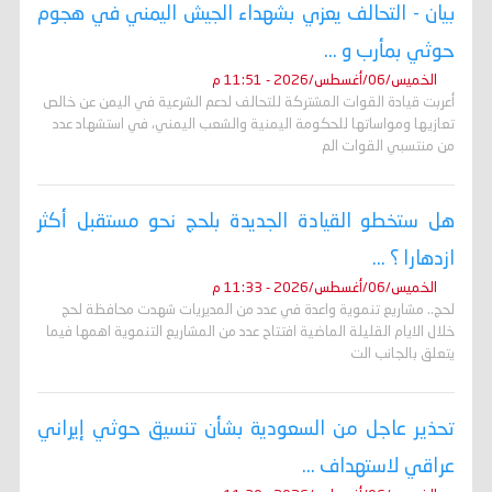
بيان - التحالف يعزي بشهداء الجيش اليمني في هجوم
حوثي بمأرب و ...
الخميس/06/أغسطس/2026 - 11:51 م
أعربت قيادة القوات المشتركة للتحالف لدعم الشرعية في اليمن عن خالص
تعازيها ومواساتها للحكومة اليمنية والشعب اليمني، في استشهاد عدد
من منتسبي القوات الم
هل ستخطو القيادة الجديدة بلحج نحو مستقبل أكثر
ازدهارا ؟ ...
الخميس/06/أغسطس/2026 - 11:33 م
لحج.. مشاريع تنموية واعدة في عدد من المديريات شهدت محافظة لحج
خلال الايام القليلة الماضية افتتاح عدد من المشاريع التنموية اهمها فيما
يتعلق بالجانب الت
تحذير عاجل من السعودية بشأن تنسيق حوثي إيراني
عراقي لاستهداف ...