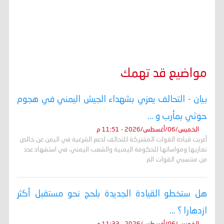
مواضيع قد تهمك
بيان - التحالف يعزي بشهداء الجيش اليمني في هجوم
حوثي بمأرب و ...
الخميس/06/أغسطس/2026 - 11:51 م
أعربت قيادة القوات المشتركة للتحالف لدعم الشرعية في اليمن عن خالص
تعازيها ومواساتها للحكومة اليمنية والشعب اليمني، في استشهاد عدد
من منتسبي القوات الم
هل ستخطو القيادة الجديدة بلحج نحو مستقبل أكثر
ازدهارا ؟ ...