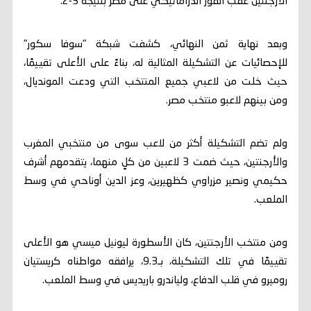
الأرجنتين عقب الفوز الدراماتيكي على مصر بنتيجة 3-2.
وبعد نهاية ثمن النهائي، كشفت شبكة "سوفا سكور"
للإحصائيات عن التشكيلة المثالية له، بناءً على الأعلى تقييمًا،
حيث خلت من لاعبي جميع المنتخب التي ودعت المونديال،
ومن بينهم لاعبو منتخب مصر.
ولم تضم التشكيلة أكثر من لاعب سوى من منتخبي المغرب
والأرجنتين، حيث ضمت 3 لاعبين من كلٍ منهما، يتقدمهم أشرف
حكيمي ونصير مزراوي كظهيرين، وعز الدين أوناحي في وسط
الملعب.
ومن منتخب الأرجنتين، كان الأسطورة ليونيل ميسي هو الأعلى
تقييمًا في تلك التشكيلة، بـ9.3، يرافقه مواطناه كريستيان
روميرو في قلب الدفاع، ولياندرو باريديس في وسط الملعب.