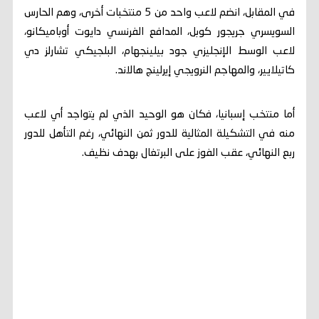
في المقابل، انضم لاعب واحد من 5 منتخبات أخرى، وهم الحارس
السويسري جريجور كوبل، المدافع الفرنسي دايوت أوباميكانو،
لاعب الوسط الإنجليزي جود بيلينجهام، البلجيكي تشارلز دي
كاتيلايير، والمهاجم النرويجي إيرلينج هالاند.
أما منتخب إسبانيا، فكان هو الوحيد الذي لم يتواجد أي لاعب
منه في التشكيلة المثالية للدور ثمن النهائي، رغم التأهل للدور
ربع النهائي، عقب الفوز على البرتغال بهدف نظيف.