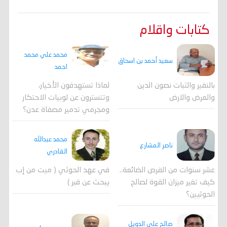
كتابات واقلام
محمد علي محمد
سعيد أحمد بن اسحاق
احمد
لماذا تستهدفون الأخيار،
بالنفير والثبات نصون الدين
وتتسترون عن لوبيات الاحتكار
والعرض والارض
ومجرمي تدمير مصفاة عدن؟
محمد عبدالله
ناصر المشارع
القادري
عشر سنوات من الفرص الضائعة..
في عهد الحوثي ( ميت من إب
كيف تغير ميزان القوة لصالح
يبحث عن قبر )
الحوثيين؟
صالح علي الدويل