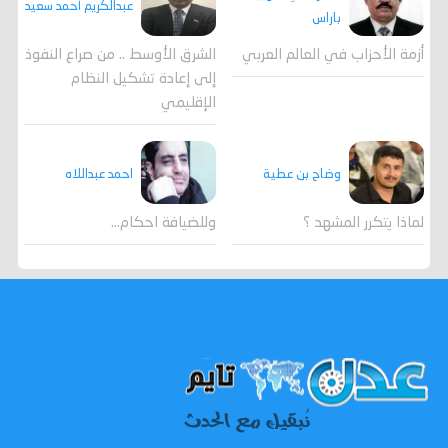
عبدالكريم أحمد سعيد
باراس
أزمة الأحزاب في العالم العربي
الشرق الأوسط .. من صراع النفوذ
إلى إعادة تشكيل النظام
الإقليمي
احمد عبداللاه
وضاح بن عطية
وللضيافة احكام…
لماذا يتكرر المشهد ؟