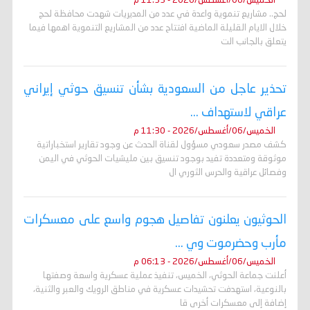
الخميس/06/أغسطس/2026 - 11:33 م
لحج.. مشاريع تنموية واعدة في عدد من المديريات شهدت محافظة لحج
خلال الايام القليلة الماضية افتتاح عدد من المشاريع التنموية اهمها فيما
يتعلق بالجانب الت
تحذير عاجل من السعودية بشأن تنسيق حوثي إيراني
عراقي لاستهداف ...
الخميس/06/أغسطس/2026 - 11:30 م
كشف مصدر سعودي مسؤول لقناة الحدث عن وجود تقارير استخباراتية
موثوقة ومتعددة تفيد بوجود تنسيق بين مليشيات الحوثي في اليمن
وفصائل عراقية والحرس الثوري ال
الحوثيون يعلنون تفاصيل هجوم واسع على معسكرات
مأرب وحضرموت وي ...
الخميس/06/أغسطس/2026 - 06:13 م
أعلنت جماعة الحوثي، الخميس، تنفيذ عملية عسكرية واسعة وصفتها
بالنوعية، استهدفت تحشيدات عسكرية في مناطق الرويك والعبر والثنية،
إضافة إلى معسكرات أخرى قا