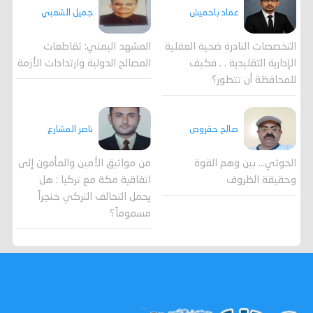
جميل الشعبي
عماد باحميش
المشهد اليمني: تقاطعات
التخصصات النادرة ضحية العقلية
المصالح الدولية وارتدادات الأزمة
الإدارية التقليدية . . فكيف
للمحافظة أن تتطور؟
صالح حقروص
ناصر المشارع
الحوثي... بين وهم القوة
من مواثيق الأمين والمأمون إلى
وحقيقة الظروف
اتفاقية مكة مع تركيا : هل
يحمل التحالف التركي خنجراً
مسموماً؟