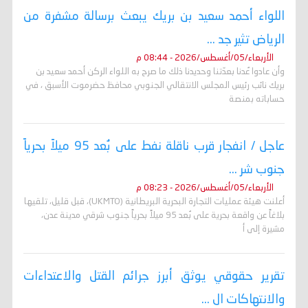
اللواء أحمد سعيد بن بريك يبعث برسالة مشفرة من
الرياض تثير جد ...
الأربعاء/05/أغسطس/2026 - 08:44 م
وأن عادوا عُدنا بعدّتنا وحديدنا ذلك ما صرح به اللواء الركن أحمد سعيد بن
بريك نائب رئيس المجلس الانتقالي الجنوبي محافظ حضرموت الأسبق ، في
حساباته بمنصة
عاجل / انفجار قرب ناقلة نفط على بُعد 95 ميلاً بحرياً
جنوب شر ...
الأربعاء/05/أغسطس/2026 - 08:23 م
أعلنت هيئة عمليات التجارة البحرية البريطانية (UKMTO)، قبل قليل، تلقيها
بلاغاً عن واقعة بحرية على بُعد 95 ميلاً بحرياً جنوب شرقي مدينة عدن،
مشيرة إلى أ
تقرير حقوقي يوثق أبرز جرائم القتل والاعتداءات
والانتهاكات ال ...