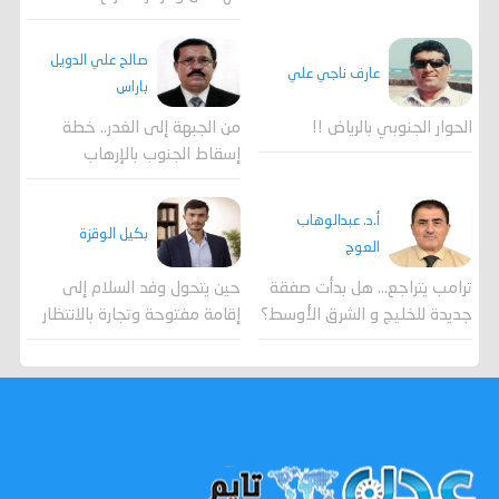
صالح علي الدويل
عارف ناجي علي
باراس
الحوار الجنوبي بالرياض !!
من الجبهة إلى الغدر.. خطة
إسقاط الجنوب بالإرهاب
أ.د. عبدالوهاب
بكيل الوقزة
العوج
ترامب يتراجع... هل بدأت صفقة
حين يتحول وفد السلام إلى
جديدة للخليج و الشرق الأوسط؟
إقامة مفتوحة وتجارة بالانتظار