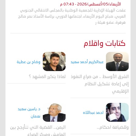
الأربعاء/05/أغسطس/2026 - 07:43 م
عقدت الهيئة الإدارية للجمعية الوطنية بالمجلس الانتقالي الجنوبي
العربي، صباح اليوم الأربعاء، اجتماعها الدوري، برئاسة الأستاذ نصر صالح
هرهرة، عضو هيئة ر
كتابات واقلام
وضاح بن عطية
عبدالكريم أحمد سعيد
لماذا يتكرر المشهد ؟
الشرق الأوسط .. من صراع النفوذ
إلى إعادة تشكيل النظام
الإقليمي
د. ياسين سعيد
احمد عبداللاه
نعمان
وللضيافة احكام…
اليمن… القضية التي تتأرجح بين
الهامش ومركز الصراع