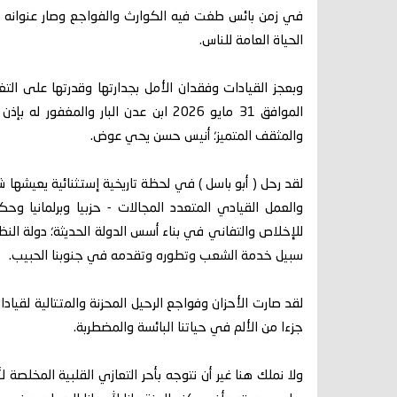
في زمن بائس طغت فيه الكوارث والفواجع وصار عنوانه ا
الحياة العامة للناس.
وبعجز القيادات وفقدان الأمل بجدارتها وقدرتها على التغ
الموافق 31 مايو 2026 ابن عدن البار وا
والمثقف المتميز؛ أنيس حسن يحي عوض.
لقد رحل ( أبو باسل ) في لحظة تاريخية إستثنائية يعيشها 
والعمل القيادي المتعدد المجالات - حزبيا وبرلمانيا وحك
للإخلاص والتفاني في بناء أسس الدولة الحديثة؛ دولة 
سبيل خدمة الشعب وتطوره وتقدمه في جنوبنا الحبيب.
لقد صارت الأحزان وفواجع الرحيل المحزنة والمتتالية لقيادا
جزءا من الألم في حياتنا البائسة والمضطربة.
ولا نملك هنا غير أن نتوجه بأحر التعازي القلبية المخلصة ل