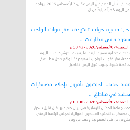
غروندبرغ، بشأن الوضع في اليمن عمّان، 7 آبأغسطس 2026- يواجه
من اليوم خطراً متزايداً من ال
جل: مسيرة حوثية تستهدف مقر قوات الواجب
سعودية في مطار عت ...
الجمعة/07/أغسطس/2026 - 10:43 م
تهدفت *طائرة مسيرة تابعة لمليشيات الحوثي*، مساء اليوم
جمعة، مقر *قوات الواجب السعودية* الواقع داخل مطار عتق
حافظة شبوة، جنوب شرق اليمن. تفاصيل ا
عيد جديد.. الحوثيون يأمرون بإخلاء معسكرات
تحشيد في مناطق ...
الجمعة/07/أغسطس/2026 - 08:36 م
دت جماعة الحوثي الارهابية في بيان صدر عنها قبل قليل بسحق
 معسكرات التحشيد العسكري الموالية لمجلس الرئاسة اليمني
مفروض من قبل السعودية ودعت من وص