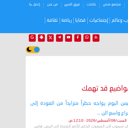
مجتمع مدني
كتابات
فريق التحرير
من نحن
إتصل بنا
ب وعالم
إجتماعيات
قضايا
رياضة
ثقافة
واضيع قد تهمك
يمن اليوم يواجه خطراً متزايداً من العودة إلى
اع واسع الن ...
السبت/08/أغسطس/2026 - 12:10 ص
ان منسوب إلى المبعوث الخاص للأمم المتحدة إلى اليمن، هانس