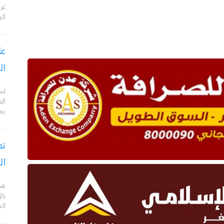
الي
عا
ال
اس
ال
بم
تص
ال
هد
كل
ال