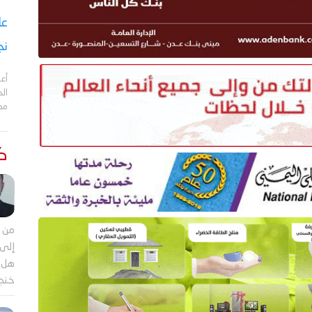
نج
أعل
مد
كت
من م
إلى 
هل ي
خنجر