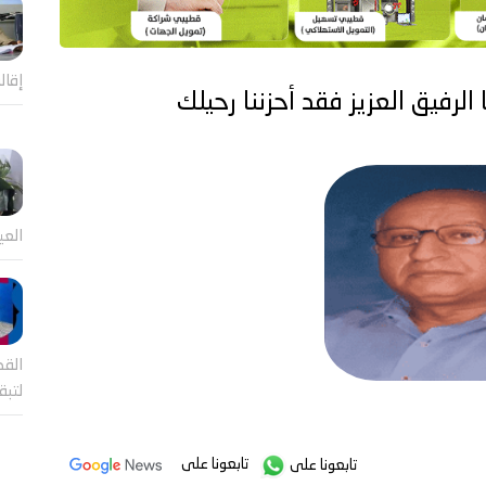
إقال
لرفيق العزيز فقد أحزننا رحيلك
العي
القض
لتب
تابعونا على
تابعونا على