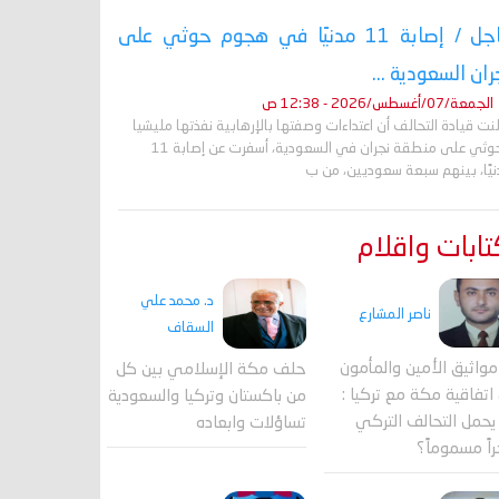
عاجل / إصابة 11 مدنيًا في هجوم حوثي على
ران السعودية ...
الجمعة/07/أغسطس/2026 - 12:38 ص
نت قيادة التحالف أن اعتداءات وصفتها بالإرهابية نفذتها مليشيا
الحوثي على منطقة نجران في السعودية، أسفرت عن إصابة 11
نيًا، بينهم سبعة سعوديين، من ب
ابات واقلام
د. محمد علي
ناصر المشارع
السقاف
واثيق الأمين والمأمون
حلف مكة الإسلامي بين كل
اتفاقية مكة مع تركيا :
من باكستان وتركيا والسعودية
حمل التحالف التركي
تساؤلات وابعاده
اً مسموماً؟