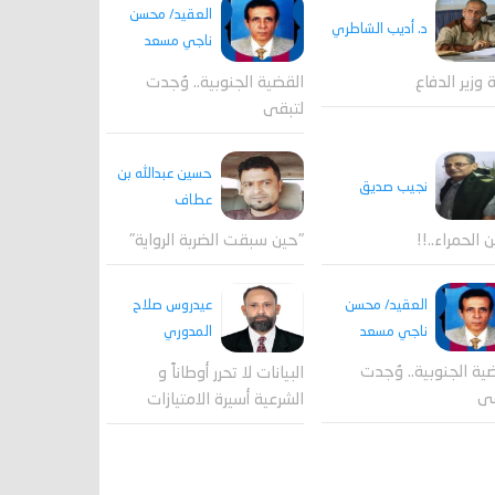
العقيد/ محسن
د. أديب الشاطري
ناجي مسعد
القضية الجنوبية.. وُجدت
ة وزير الدفاع
لتبقى
حسين عبدالله بن
نجيب صديق
عطاف
ن الحمراء..!!
"حين سبقت الضربة الرواية"
العقيد/ محسن
عيدروس صلاح
ناجي مسعد
المدوري
ية الجنوبية.. وُجدت
البيانات لا تحرر أوطاناً و
قى
الشرعية أسيرة الامتيازات