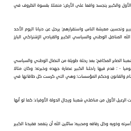
لأول والكبير يتجسد واقعا على الأرض؛ متمثلا بقسوة الظروف في
يير وتحسين معيشة الناس واستقرارهم؛ يرحل عن دنيانا اليوم الأحد
لمغفور له بإذن الله المناضل الوطني والسياسي الكبير والقيادي الإشتراكي البارز
شعبنا الصابر المكافح؛ بعد رحلة طويلة من النضال الوطني والسياسي
وميا - ؛ قدم فيها راحلنا الكبير عصارة جهده وخبرته؛ وكان مثالا
النظام والقانون وحكم المؤسسات؛ وهي التي كرست كل طاقاتها في
ت الرعيل الأول من مناضلي شعبنا ورجال الدولة الأوفياء؛ كما لو أنها
أسرته وذويه وكل رفاقه ومحبيه؛ سائلين الله أن يتغمد فقيدنا الكبير